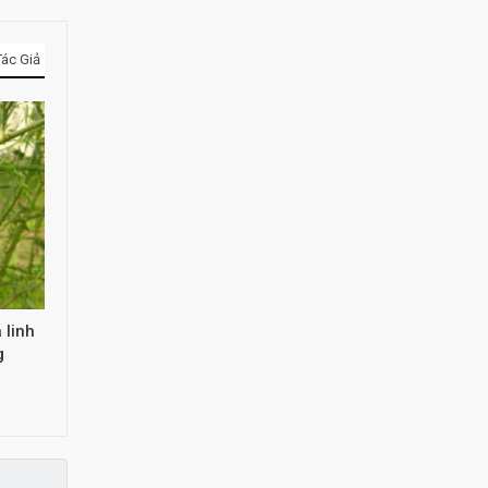
ác Giả
 linh
g