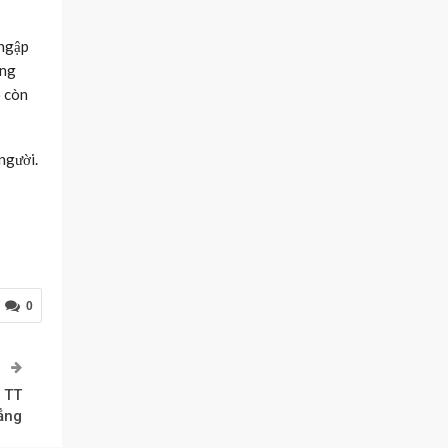
 ngập
ồng
ẻ còn
người.
0
P
u TT
ẳng