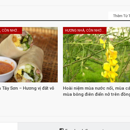
Thêm Từ T
HƯƠNG NHÀ, CÒN NHỚ KHÔNG EM
HƯƠNG NHÀ, CÒN NHỚ KHÔNG EM
 Tây Sơn – Hương vị đất võ
Hoài niệm mùa nước nổi, mùa cá
mùa bông điên điển nở trên đồn