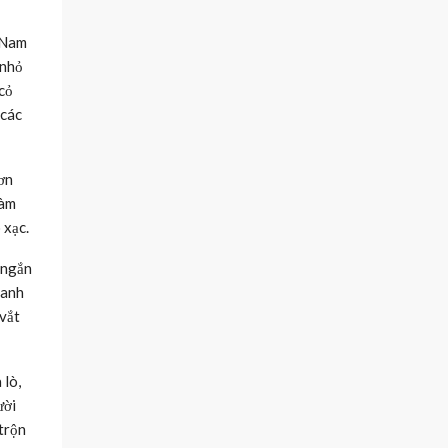
y Nam
 nhỏ
 cỏ
 các
ơn
làm
 xạc.
 ngắn
hanh
 vắt
 lò,
ười
trộn