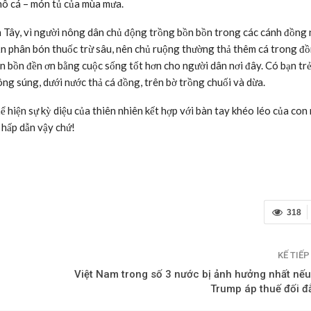
khô cá – món tủ của mùa mưa.
ền Tây, vì người nông dân chủ động trồng bồn bồn trong các cánh đồng
ần phân bón thuốc trừ sâu, nên chủ ruộng thường thả thêm cá trong đ
n bồn đền ơn bằng cuộc sống tốt hơn cho người dân nơi đây. Có bạn tr
g súng, dưới nước thả cá đồng, trên bờ trồng chuối và dừa.
 hiện sự kỳ diệu của thiên nhiên kết hợp với bàn tay khéo léo của con 
hấp dẫn vậy chứ!
318
KẾ TIẾ
Việt Nam trong số 3 nước bị ảnh hưởng nhất nế
Trump áp thuế đối đ