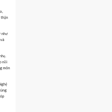
o,
 thận
ỹ như
 và
nhẹ.
o nồi
ùng môn
 Nghệ
 cùng
góp