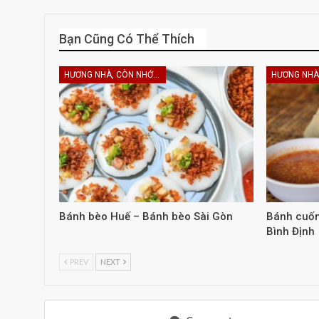
Bạn Cũng Có Thể Thích
HƯƠNG NHÀ, CÒN NHỚ KHÔNG EM
Bánh bèo Huế – Bánh bèo Sài Gòn
Bánh cuốn
Bình Định
PREV
NEXT