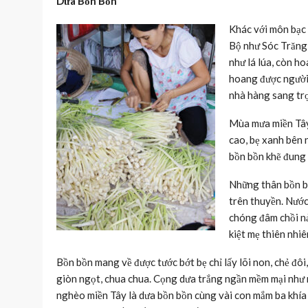
Dưa Bồn Bồn
Khác với môn bạc 
Bộ như Sóc Trăng,
như lá lúa, còn ho
hoang được người 
nhà hàng sang tr
Mùa mưa miền Tây 
cao, bẹ xanh bên 
bồn bồn khẽ đung đ
Những thân bồn bồ
trên thuyền. Nước 
chóng đâm chồi nả
kiệt mẹ thiên nhiê
Bồn bồn mang về được tước bớt bẹ chỉ lấy lõi non, chẻ đô
giòn ngọt, chua chua. Cọng dưa trắng ngần mềm mại như 
nghèo miền Tây là dưa bồn bồn cùng vài con mắm ba khía