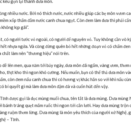
c kêu gọn lại thành dưa môn.
ng nhiều nước. Bởi nó thích nước, nước nhiều giúp các bẹ môn vươn ca
 mềm xốp thấm đẫm nước canh chua ngọt. Còn đem làm dưa thì phải cẩn
 không kịp gãi”.
ắt, có người tước vỏ ngoài, có người để nguyên vỏ. Tuy không cần vò k
a hết nhựa ngứa. Và cũng đừng quên bỏ hết những đoạn vỏ có chấm đen
 chất làm nên “thương hiệu” nói trên.
 dễ lên men, qua năm tới bảy ngày, dưa môn đã ngấm, vàng ươm, thơm 
ho, thịt kho thì ngon khó cưỡng. Nếu muốn, bạn có thể thả dưa môn và
phẩm, còn đem nấu canh chua thì có hương vị khác hẳn so với khi nấu c
 có bí quyết gì mà làm dưa môn đậm đà và cuốn hút đến vậy.
Tĩnh được gọi là dọc mùng muối chua, tên tắt là dưa mùng. Dưa mùng
 với bánh tráng quẹt mắm ruốc thì ngon tới cắn lưỡi. Hay dưa mùng trộn
ang vàng ruộm thơm lừng. Dưa mùng là món yêu thích của người xứ Nghệ, 
hệ – Tĩnh.