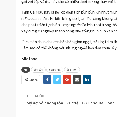
gỏi với tép và ốc, mấy thứ có nhiều dưới mương, hay với 
Tỉnh Cà Mau nay là nơi có diện tích bồn bồn lớn nhất mi
nước quanh năm. Rễ bồn bồn giúp lọc nước, cũng không c
cho phát triển tự nhiên. Được người Cà Mau coi trọng, bồ
xây dựng cơ nghiệp thành công nhờ trồng bồn bồn xen bôn
Dưa môn chua dai, dưa bồn bồn giòn ngọt, mỗi loại dưa thể
Làm sao có thể không yêu những người bạn dưa chua đầy 
Mlefood
bồn bồn
dưa chua
dưa môn
Share
TRƯỚC
Mỹ dỡ bỏ phong tỏa 870 triệu USD cho Đài Loan