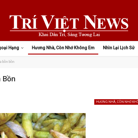
goại Hạng
Hương Nhà, Còn Nhớ Không Em
Nhìn Lại Lịch Sử
 bồn bồn
 Bồn
HƯƠNG NHÀ, CÒN NHỚ KH