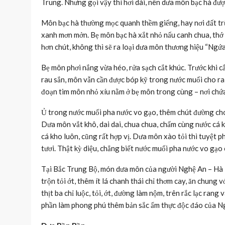
Trung. Nhưng gọi vậy thì hơi dài, nên dưa môn bạc hà đượ
Môn bạc hà thường mọc quanh thềm giếng, hay nơi đất trũ
xanh mơn mởn. Bẹ môn bạc hà xắt nhỏ nấu canh chua, thớ
hơn chút, không thì sẽ ra loại dưa môn thương hiệu “Ngứa
Bẹ môn phơi nắng vừa héo, rửa sạch cắt khúc. Trước khi c
rau sắn, môn vẫn cần được bóp kỹ trong nước muối cho r
đoạn tim môn nhỏ xíu nằm ở bẹ môn trong cùng – nơi chứa
Ủ trong nước muối pha nước vo gạo, thêm chút đường cho
Dưa môn vắt khô, dai dai, chua chua, chấm cùng nước cá k
cá kho luôn, cũng rất hợp vị. Dưa môn xào tỏi thì tuyệt 
tươi. Thật kỳ diệu, chẳng biết nước muối pha nước vo gạo
Tại Bắc Trung Bộ, món dưa môn của người Nghệ An – Hà 
trộn tỏi ớt, thêm ít lá chanh thái chỉ thơm cay, ăn chung
thịt ba chỉ luộc, tỏi, ớt, đường làm nộm, trên rắc lạc r
phần làm phong phú thêm bản sắc ẩm thực độc đáo của Ng