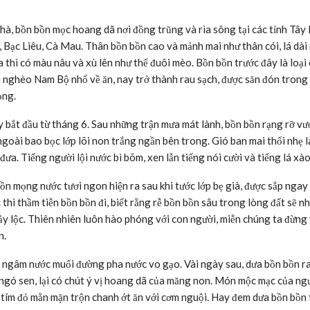
hà, bồn bồn mọc hoang dã nơi đồng trũng và rìa sông tại các tỉnh Tâ
 Bạc Liêu, Cà Mau. Thân bồn bồn cao và mảnh mai như thân cói, lá dài
a thì có màu nâu và xù lên như thể đuôi mèo. Bồn bồn trước đây là loại
nghèo Nam Bộ nhổ về ăn, nay trở thành rau sạch, được săn đón trong
ọng.
bắt đầu từ tháng 6. Sau những trận mưa mát lành, bồn bồn rạng rỡ vư
ngoài bao bọc lớp lõi non trắng ngần bên trong. Gió ban mai thổi nhẹ 
ưa. Tiếng người lội nước bì bõm, xen lẫn tiếng nói cười và tiếng lá xào
n mọng nước tươi ngon hiện ra sau khi tước lớp bẹ già, được sắp ngay
thì thầm tiễn bồn bồn đi, biết rằng rễ bồn bồn sâu trong lòng đất sẽ n
y lộc. Thiên nhiên luôn hào phóng với con người, miễn chúng ta đừng
n.
i, ngâm nước muối đường pha nước vo gạo. Vài ngày sau, dưa bồn bồn ra
ngó sen, lại có chút ý vị hoang dã của măng non. Món mộc mạc của ng
 tím đỏ mằn mặn trộn chanh ớt ăn với cơm nguội. Hay đem dưa bồn bồn 