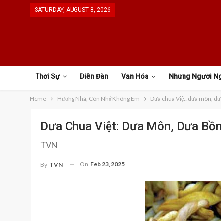
SATURDAY, AUGUST 8, 2026
Thời Sự
Diễn Đàn
Văn Hóa
Những Người N
Home
Hương Nhà, Còn Nhớ Không Em
Dưa chua Việt: dưa môn, dưa
Dưa Chua Việt: Dưa Môn, Dưa Bồn
TVN
On
Feb 23, 2025
By
TVN