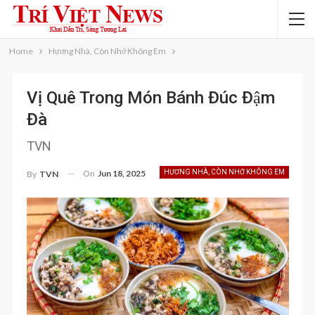
Home
Hương Nhà, Còn Nhớ Không Em
Vị Quê Trong Món Bánh Đúc Đậm
Đà
TVN
On
Jun 18, 2025
HƯƠNG NHÀ, CÒN NHỚ KHÔNG EM
By
TVN