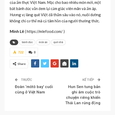
của ẩm thực Việt Nam. Mặc cho bao nhiêu món mới, một
bát bánh đúc vẫn đem lại cảm giác viên mãn và ấm áp.
Hương vị làng quê Việt đã thấm sâu vào nó, nuôi dưỡng
không chỉ cơ thể mà cả tâm hồn của người thưởng thức.
Minh Lê
( https://mlefood.com/ )
bánh đúc
món ăn
quê nhà
722
0
Share
TRƯỚC
KẾ TIẾP
Đoàn ‘môtô bay’ cuối
Hun Sen tung bản
cùng ở Việt Nam
ghi âm cuộc trò
chuyện riêng khiến
Thái Lan rúng động