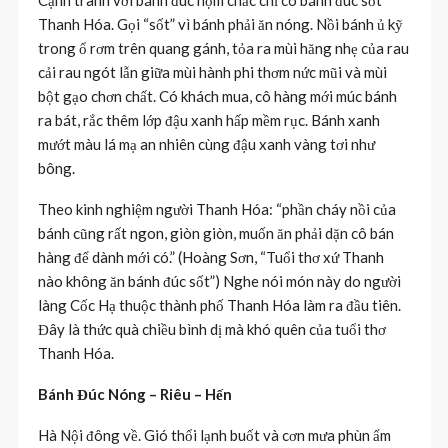
Thanh Hóa. Gọi “sốt” vì bánh phải ăn nóng. Nồi bánh ủ kỹ
trong ổ rơm trên quang gánh, tỏa ra mùi hăng nhẹ của rau
cải rau ngót lẫn giữa mùi hành phi thơm nức mũi và mùi
bột gạo chơn chất. Có khách mua, cô hàng mới múc bánh
ra bát, rắc thêm lớp đậu xanh hấp mềm rục. Bánh xanh
mướt màu lá mạ an nhiên cùng đậu xanh vàng tơi như
bông.
Theo kinh nghiệm người Thanh Hóa: “phần cháy nồi của
bánh cũng rất ngon, giòn giòn, muốn ăn phải dặn cô bán
hàng để dành mới có.” (Hoàng Sơn, “Tuổi thơ xứ Thanh
nào không ăn bánh đúc sốt”) Nghe nói món này do người
làng Cốc Hạ thuộc thành phố Thanh Hóa làm ra đầu tiên.
Đây là thức quà chiều bình dị mà khó quên của tuổi thơ
Thanh Hóa.
Bánh Đúc Nóng – Riêu – Hến
Hà Nội đông về. Gió thổi lạnh buốt và cơn mưa phùn ẩm