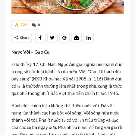
722
0
Share
Nước Vôi – Gạo Cũ
Đầu thế kỷ 17, Chỉ Nam Ngọc Âm giải nghĩa nêu bánh đúc
trong số các loại bánh cổ của nước Việt “Can Di bánh đúc
bày sàng” (NXB Khoa học Xã hội 1985, tr. 116) Bánh đúc
có lẽ là thứ bánh thường làm nhất trong nhà, cũng là thức
quà phổ thông nhất Bắc Việt thời tiền chiến trước 1945.
Bánh đúc chính hiệu không thể thiếu nước vôi. Đá vôi
nung lửa thành cục hay bột vôi sống. Vôi sống hòa nước
thành vôi tôi. Pha ít nước sẽ có vôi ăn trầu trắng và đặc
của các cụ bà ngày xưa. Pha nhiều nước, để lắng vài giờ rồi
gạn lấy nước trong thì ra nước vôi cho bánh. Nước vôi