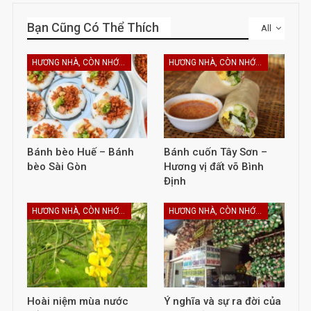
Bạn Cũng Có Thể Thích
All
HƯƠNG NHÀ, CÒN NHỚ KHÔNG EM
HƯƠNG NHÀ, CÒN NHỚ KHÔNG EM
Bánh bèo Huế – Bánh
Bánh cuốn Tây Sơn –
bèo Sài Gòn
Hương vị đất võ Bình
Định
HƯƠNG NHÀ, CÒN NHỚ KHÔNG EM
HƯƠNG NHÀ, CÒN NHỚ KHÔNG EM
Hoài niệm mùa nước
Ý nghĩa và sự ra đời của