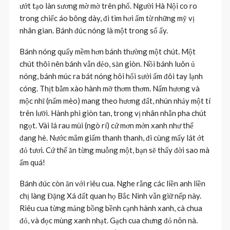
ướt tạo làn sương mờ mờ trên phố. Người Hà Nội co ro
trong chiếc áo bông dày, đi tìm hơi ấm từ những mỹ vị
nhân gian. Bánh đúc nóng là một trong số ấy.
Bánh nóng quấy mềm hơn bánh thường một chút. Một
chút thôi nên bánh vẫn dẻo, săn giòn. Nồi bánh luôn ủ
nóng, bánh múc ra bát nóng hôi hổi sưởi ấm đôi tay lạnh
cóng. Thịt bằm xào hành mỡ thơm thơm. Nấm hương và
mộc nhĩ (nấm mèo) mang theo hương đất, nhún nhảy một tí
trên lưỡi. Hành phi giòn tan, trong vị nhân nhẫn pha chút
ngọt. Vài lá rau mùi (ngò rí) cứ mơn mởn xanh như thể
đang hè. Nước mắm giấm thanh thanh, đi cùng mấy lát ớt
đỏ tươi. Cứ thế ăn từng muỗng một, bạn sẽ thấy đời sao mà
ấm quá!
Bánh đúc còn ăn với riêu cua. Nghe rằng các liền anh liền
chị làng Đặng Xá đất quan họ Bắc Ninh vẫn giữ nếp này.
Riêu cua từng mảng bồng bềnh cạnh hành xanh, cà chua
đỏ, và dọc mùng xanh nhạt. Gạch cua chưng đỏ nõn nà.