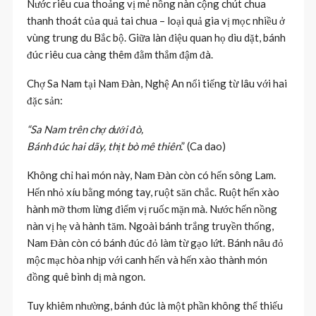
Nước riêu cua thoảng vị mẻ nồng nàn cộng chút chua
thanh thoát của quả tai chua – loại quả gia vị mọc nhiều ở
vùng trung du Bắc bộ. Giữa làn điệu quan họ dìu dặt, bánh
đúc riêu cua càng thêm đằm thắm đậm đà.
Chợ Sa Nam tại Nam Đàn, Nghệ An nổi tiếng từ lâu với hai
đặc sản:
“Sa Nam trên chợ dưới đò,
Bánh đúc hai dãy, thịt bò mê thiên
.” (Ca dao)
Không chỉ hai món này, Nam Đàn còn có hến sông Lam.
Hến nhỏ xíu bằng móng tay, ruột săn chắc. Ruột hến xào
hành mỡ thơm lừng điểm vị ruốc mặn mà. Nước hến nồng
nàn vị hẹ và hành tăm. Ngoài bánh trắng truyền thống,
Nam Đàn còn có bánh đúc đỏ làm từ gạo lứt. Bánh nâu đỏ
mộc mạc hòa nhịp với canh hến và hến xào thành món
đồng quê bình dị mà ngon.
Tuy khiêm nhường, bánh đúc là một phần không thể thiếu