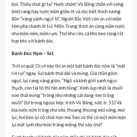
bùi. Thiếu chút gì ta? Nước chấm! Vũ Bằng chấm với vừng
(mè) rang hay nước mắm giấm ớt và đặc biệt thích tương
Bần “vàng sánh, ngọt lừ”. Người Bắc Việt còn ăn với mắm
tôm pha chanh ớt tỏi. Miền Trung thích ăn cùng mắm nước
như mắm nêm, mắm rạm. Thịt kho rim, cá kho keo cũng rất
hợp kèo với bánh đúc.
Bánh Đúc Nộm – Sốt
Trời oi quá! Oi cỡ này thì ăn một bát bánh đúc nộm là “mát
rời rợi” ngay. Sợi bánh thái dài và mỏng. Giá chần giòn
ngọt, lạc rang vàng giòn. “Ngổ và kinh giới xanh ngọc
thạch, còn tía tô thì tím ánh hồng”. Xinh đẹp nhất là chuối
non thái mỏng “trông như những cái đăng-ten trắng
muốt” (từ trong ngoặc kép: trích Vũ Bằng, sđd, tr. 51) Và
kìa nước nộm trắng như sữa, thoang thoảng mùi vừng, mùi
lạc, hơi béo lại có chút mặn mà. Sao có thể có một món mặn
lại mát lạnh như món tráng miệng thế này chứ?
Cạnh tranh với bánh đúc nộm chắc chỉ có bánh đúc sốt