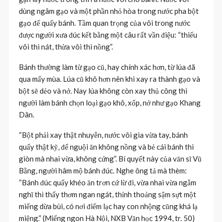
dùng ngâm gạo và một phần nhỏ hòa trong nước pha bột
gạo để quấy bánh. Tầm quan trọng của vôi trong nước
được người xưa đúc kết bằng một câu rất vần điệu: “thiếu
vôi thì nát, thừa vôi thì nồng”.
Bánh thường làm từ gạo cũ, hay chính xác hơn, từ lúa đã
qua mấy mùa. Lúa cũ khô hơn nên khi xay ra thành gạo và
bột sẽ dẻo và nở. Nay lúa không còn xay thủ công thì
người làm bánh chọn loại gạo khô, xốp, nở như gạo Khang
Dân.
“Bột phải xay thật nhuyễn, nước vôi gia vừa tay, bánh
quấy thật kỹ, để nguội ăn không nồng và bẻ cái bánh thì
giòn mà nhai vừa, không cứng”. Bí quyết này của văn sĩ Vũ
Bằng, người hâm mộ bánh đúc. Nghe ông tả mà thèm:
“Bánh đúc quấy khéo ăn trơn cứ lừ đi, vừa nhai vừa ngẫm
nghĩ thì thấy thơm ngan ngát, thỉnh thoảng sậm sựt một
miếng dừa bùi, có nơi điểm lạc hay con nhộng cũng khá lạ
miệng.” (Miếng ngon Hà Nội, NXB Văn học 1994, tr. 50)