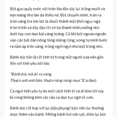
Bột gạo quấy nước vôi trên lửa dần đặc lại, trắng muốt và
mịn màng như làn da thiếu nữ. Bột chuyển mình, tràn ra
trên sàng tre lớn lót lá chuối thành một khối ngọc ngà
tròn trĩnh và đầy đặn rồi vỡ òa thành nhiều miếng nhỏ
dưới tay con dao bài sáng loáng. Có khi bột ngoan ngoãn
vào các bát đàn nông lòng miệng rộng, xong tự mình bước
ra nằm úp trên sàng, trắng ngời ngợi như mặt trăng nhỏ.
Bánh đúc hẳn là rất tình tứ trong mắt người xưa nên gắn
liền với tình yêu đôi lứa:
“Bánh đúc mà đổ ra sàng,
Thuận anh anh bán, thuận nàng nàng mua.”
(Ca dao)
Ca ngợi tình yêu tự do một cách tinh tế và dí dỏm tới vậy
kể cũng không kém các câu ca dao tục ngữ về cơm.
Bánh đúc rất hợp với lạc (đậu phụng) luộc nên lạc thường
được thêm vào bánh. Miếng bánh hơi sừn sựt, điểm lạc bùi