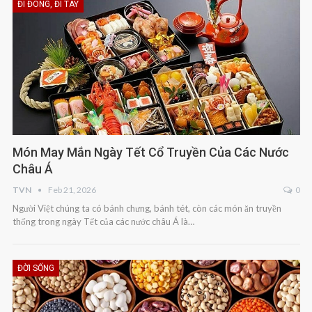
ĐI ĐÔNG, ĐI TÂY
Món May Mắn Ngày Tết Cổ Truyền Của Các Nước
Châu Á
TVN
Feb 21, 2026
0
Người Việt chúng ta có bánh chưng, bánh tét, còn các món ăn truyền
thống trong ngày Tết của các nước châu Á là…
ĐỜI SỐNG