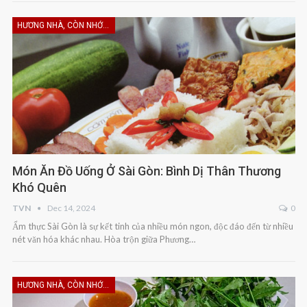
HƯƠNG NHÀ, CÒN NHỚ KHÔNG EM
Món Ăn Đồ Uống Ở Sài Gòn: Bình Dị Thân Thương
Khó Quên
TVN
Dec 14, 2024
0
Ẩm thực Sài Gòn là sự kết tinh của nhiều món ngon, độc đáo đến từ nhiều
nét văn hóa khác nhau. Hòa trộn giữa Phương…
HƯƠNG NHÀ, CÒN NHỚ KHÔNG EM