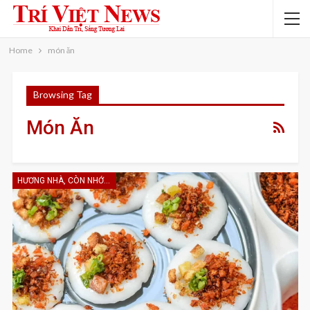
Home
món ăn
Browsing Tag
Món Ăn
HƯƠNG NHÀ, CÒN NHỚ KHÔNG EM