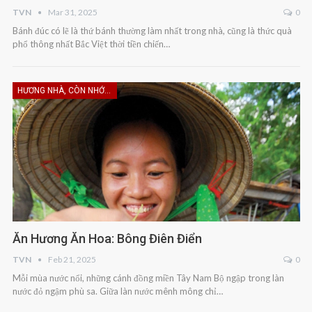
TVN
Mar 31, 2025
0
Bánh đúc có lẽ là thứ bánh thường làm nhất trong nhà, cũng là thức quà
phổ thông nhất Bắc Việt thời tiền chiến…
HƯƠNG NHÀ, CÒN NHỚ KHÔNG EM
Ăn Hương Ăn Hoa: Bông Điên Điển
TVN
Feb 21, 2025
0
Mỗi mùa nước nổi, những cánh đồng miền Tây Nam Bộ ngập trong làn
nước đỏ ngậm phù sa. Giữa làn nước mênh mông chỉ…