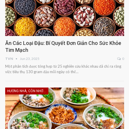
Ăn Các Loại Đậu: Bí Quyết Đơn Giản Cho Sức Khỏe
Tim Mạch
TVN
Jun 23, 2025
0
Một phân tích được tổng hợp từ 25 nghiên cứu khác nhau đã chỉ ra rằng
việc tiêu thụ 130 gram đậu mỗi ngày có thể…
HƯƠNG NHÀ, CÒN NHỚ KHÔNG EM