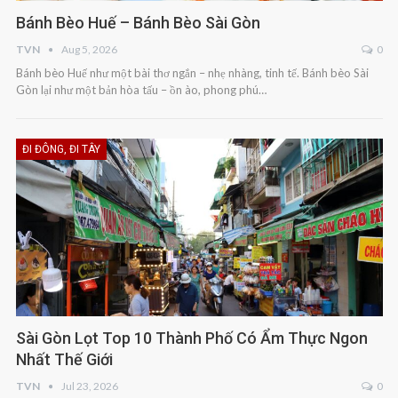
Bánh Bèo Huế – Bánh Bèo Sài Gòn
TVN
Aug 5, 2026
0
Bánh bèo Huế như một bài thơ ngắn – nhẹ nhàng, tinh tế. Bánh bèo Sài
Gòn lại như một bản hòa tấu – ồn ào, phong phú…
ĐI ĐÔNG, ĐI TÂY
Sài Gòn Lọt Top 10 Thành Phố Có Ẩm Thực Ngon
Nhất Thế Giới
TVN
Jul 23, 2026
0