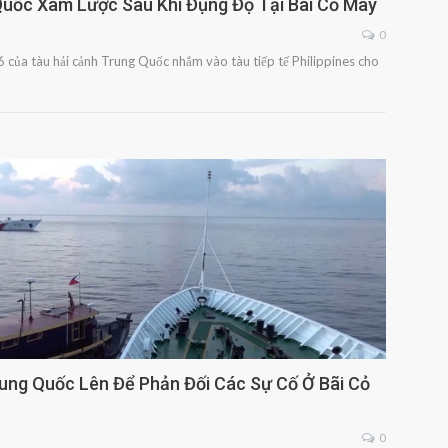
 Quốc Xâm Lược Sau Khi Đụng Độ Tại Bãi Cỏ Mây
0
 của tàu hải cảnh Trung Quốc nhắm vào tàu tiếp tế Philippines cho
Trung Quốc Lên Để Phản Đối Các Sự Cố Ở Bãi Cỏ
0