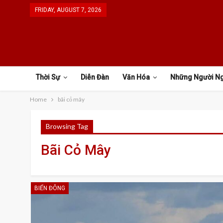
FRIDAY, AUGUST 7, 2026
Thời Sự
Diễn Đàn
Văn Hóa
Những Người N
Home
bãi cỏ mây
Browsing Tag
Bãi Cỏ Mây
BIỂN ĐÔNG