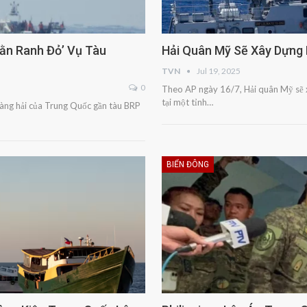
lằn Ranh Đỏ’ Vụ Tàu
Hải Quân Mỹ Sẽ Xây Dựng Ha
TVN
Jul 19, 2025
0
Theo AP ngày 16/7, Hải quân Mỹ sẽ x
tại một tỉnh…
 hàng hải của Trung Quốc gần tàu BRP
BIỂN ĐÔNG