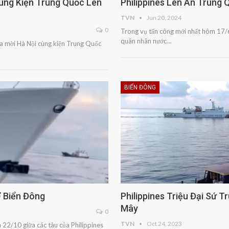
Cùng Kiện Trung Quốc Lên
Philippines Lên Án Trung
TVN
Jun 20, 2024
0
Trong vụ tấn công mới nhất hôm 17/6
quân nhân nước…
ila mời Hà Nội cùng kiện Trung Quốc
BIỂN ĐÔNG
 Biển Đông
Philippines Triệu Đại Sứ 
Mây
0
TVN
Oct 24, 2023
m 22/10 giữa các tàu của Philippines