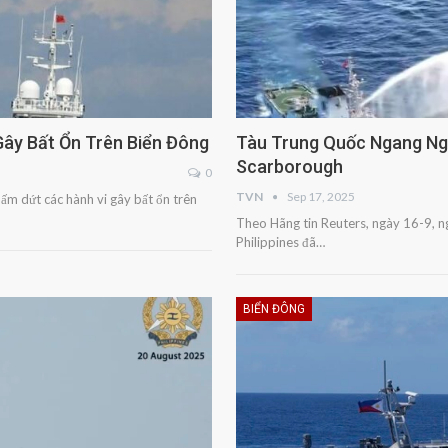
ây Bất Ổn Trên Biển Đông
Tàu Trung Quốc Ngang Ngư
Scarborough
0
TVN
Sep 17, 2025
ấm dứt các hành vi gây bất ổn trên
Theo Hãng tin Reuters, ngày 16-9, 
Philippines đã…
BIỂN ĐÔNG