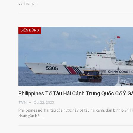
và Trung…
BIỂN ĐÔNG
Philippines Tố Tàu Hải Cảnh Trung Quốc Cố Ý 
TVN
Oct 22, 2023
Philippines nói hai tàu của nước này bị tàu hải cảnh, dân binh biển 
chạm gần bãi…