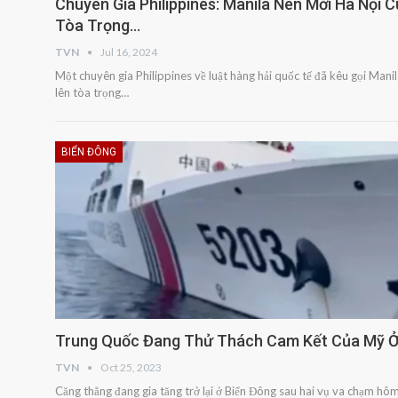
Chuyên Gia Philippines: Manila Nên Mời Hà Nội 
Tòa Trọng…
TVN
Jul 16, 2024
Một chuyên gia Philippines về luật hàng hải quốc tế đã kêu gọi Man
lên tòa trọng…
BIỂN ĐÔNG
Trung Quốc Đang Thử Thách Cam Kết Của Mỹ Ở
TVN
Oct 25, 2023
Căng thẳng đang gia tăng trở lại ở Biển Đông sau hai vụ va chạm hô