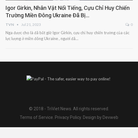
Igor Girkin, Nhân Vật Nổi Tiếng, Cựu Chỉ Huy Chiến
Trường Miền Đông Ukraine Đã Bị…
TVN
Jul 21, 2023
0
Nga được cho là đã bắt giữ Igor Girkin, cựu chỉ huy chiến trường của các
lực lượng ở miền đông Ukraine , người đã…
© 2018 - TriViet News. All rights reserved.
Terms of Service
.
Privacy Policy
.
Design by Devweb