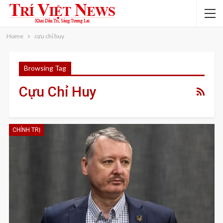
Home
cựu chỉ huy
Browsing Tag
Cựu Chỉ Huy
CHÍNH TRỊ