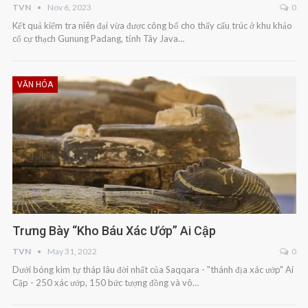
TVN
Nov 6, 2023
0
Kết quả kiểm tra niên đại vừa được công bố cho thấy cấu trúc ở khu khảo
cổ cự thạch Gunung Padang, tỉnh Tây Java…
VĂN HÓA
Trưng Bày “kho Báu Xác Ướp” Ai Cập
TVN
May 31, 2022
0
Dưới bóng kim tự tháp lâu đời nhất của Saqqara - "thánh địa xác ướp" Ai
Cập - 250 xác ướp, 150 bức tượng đồng và vô…