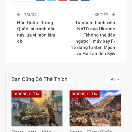
TRƯỚC
KẾ TIẾP
Hàn Quốc- Trung
Tư cách thành viên
Quốc lại tranh cãi
NATO của Ukraine
nảy lửa vì món kim
“không thể đảo
chi
ngược”, máy bay F-
16 đang từ Đan Mạch
và Hà Lan đến Kyiv
Bạn Cũng Có Thể Thích
All
ĐI ĐÔNG, ĐI TÂY
ĐI ĐÔNG, ĐI TÂY