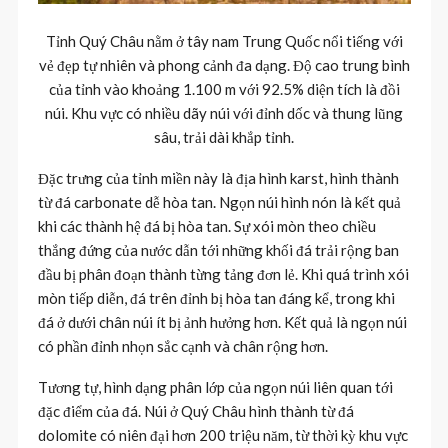
Tỉnh Quý Châu nằm ở tây nam Trung Quốc nổi tiếng với
vẻ đẹp tự nhiên và phong cảnh đa dạng. Độ cao trung bình
của tỉnh vào khoảng 1.100 m với 92.5% diện tích là đồi
núi. Khu vực có nhiều dãy núi với đỉnh dốc và thung lũng
sâu, trải dài khắp tỉnh.
Đặc trưng của tỉnh miền này là địa hình karst, hình thành
từ đá carbonate dễ hòa tan. Ngọn núi hình nón là kết quả
khi các thành hệ đá bị hòa tan. Sự xói mòn theo chiều
thắng đứng của nước dẫn tới những khối đá trải rộng ban
đầu bị phân đoạn thành từng tảng đơn lẻ. Khi quá trình xói
mòn tiếp diễn, đá trên đỉnh bị hòa tan đáng kể, trong khi
đá ở dưới chân núi ít bị ảnh hưởng hơn. Kết quả là ngọn núi
có phần đỉnh nhọn sắc cạnh và chân rộng hơn.
Tương tự, hình dạng phân lớp của ngọn núi liên quan tới
đặc điểm của đá. Núi ở Quý Châu hình thành từ đá
dolomite có niên đại hơn 200 triệu năm, từ thời kỳ khu vực