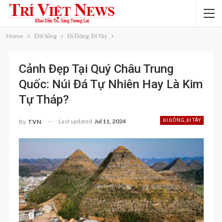
Home
Đời Sống
Đi Đông, Đi Tây
Cảnh Đẹp Tại Quý Châu Trung
Quốc: Núi Đá Tự Nhiên Hay Là Kim
Tự Tháp?
Last updated
Jul 11, 2024
ĐI ĐÔNG, ĐI TÂY
By
TVN