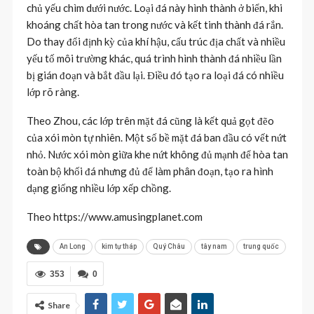
chủ yếu chìm dưới nước. Loại đá này hình thành ở biển, khi
khoáng chất hòa tan trong nước và kết tinh thành đá rắn.
Do thay đổi định kỳ của khí hậu, cấu trúc địa chất và nhiều
yếu tố môi trường khác, quá trình hình thành đá nhiều lần
bị gián đoạn và bắt đầu lại. Điều đó tạo ra loại đá có nhiều
lớp rõ ràng.
Theo Zhou, các lớp trên mặt đá cũng là kết quả gọt đẽo
của xói mòn tự nhiên. Một số bề mặt đá ban đầu có vết nứt
nhỏ. Nước xói mòn giữa khe nứt không đủ mạnh để hòa tan
toàn bộ khối đá nhưng đủ để làm phân đoạn, tạo ra hình
dạng giống nhiều lớp xếp chồng.
Theo https://www.amusingplanet.com
An Long
kim tự tháp
Quý Châu
tây nam
trung quốc
353
0
Share