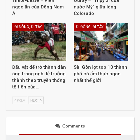
Timor-Leste – Viên
Ouray – “Thụy Sĩ của
ngọc ẩn của Đông Nam
nước Mỹ” giữa lòng
Á
Colorado
ĐI ĐÔNG, ĐI TÂY
ĐI ĐÔNG, ĐI TÂY
Đấu vật để trở thành đàn
Sài Gòn lọt top 10 thành
ông trong nghi lễ trưởng
phố có ẩm thực ngon
thành theo truyền thống
nhất thế giới
tổ tiên của…
PREV
NEXT
Comments