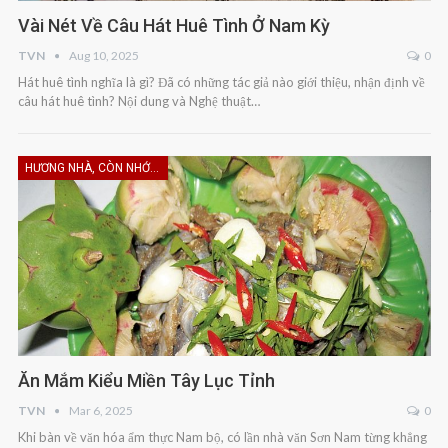
Vài Nét Về Câu Hát Huê Tình Ở Nam Kỳ
TVN
Aug 10, 2025
0
Hát huê tình nghĩa là gì? Đã có những tác giả nào giới thiệu, nhận định về
câu hát huê tình? Nội dung và Nghệ thuật…
HƯƠNG NHÀ, CÒN NHỚ KHÔNG EM
Ăn Mắm Kiểu Miền Tây Lục Tỉnh
TVN
Mar 6, 2025
0
Khi bàn về văn hóa ẩm thực Nam bộ, có lần nhà văn Sơn Nam từng khẳng