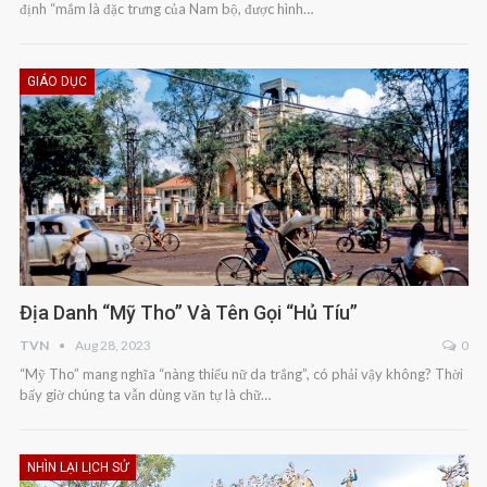
định “mắm là đặc trưng của Nam bộ, được hình…
GIÁO DỤC
Địa Danh “Mỹ Tho” Và Tên Gọi “hủ Tíu”
TVN
Aug 28, 2023
0
“Mỹ Tho” mang nghĩa “nàng thiếu nữ da trắng”, có phải vậy không? Thời
bấy giờ chúng ta vẫn dùng văn tự là chữ…
NHÌN LẠI LỊCH SỬ