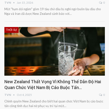
TVN
Jan 15, 2026
0
Một "hạm đội ngầm" gồm 19 tàu chở dầu bị nghi ngờ buôn lậu dầu cho
Nga và Iran đã được New Zealand cảnh báo với…
THỜI SỰ
New Zealand Thất Vọng Vì Không Thể Dẫn Độ Hai
Quan Chức Việt Nam Bị Cáo Buộc Tấn…
TVN
Oct 4, 2025
0
Chính quyền New Zealand cho biết hai quan chức Việt Nam bị cáo buộc
tấn công tình dục hai nữ phục vụ trẻ tại một…