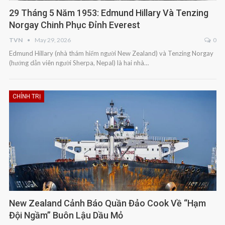
29 Tháng 5 Năm 1953: Edmund Hillary Và Tenzing
Norgay Chinh Phục Đỉnh Everest
TVN
May 29, 2026
0
Edmund Hillary
(nhà thám hiểm người New Zealand) và Tenzing Norgay
(hướng dẫn viên người Sherpa, Nepal) là
hai nhà
…
CHÍNH TRỊ
New Zealand Cảnh Báo Quần Đảo Cook Về “hạm
Đội Ngầm” Buôn Lậu Dầu Mỏ