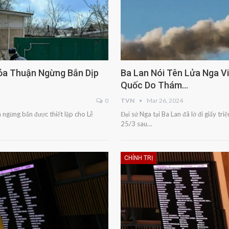
ỏa Thuận Ngừng Bắn Dịp
Ba Lan Nói Tên Lửa Nga V
Quốc Do Thám…
0
TVN
Mar 26, 2024
ngừng bắn được thiết lập cho Lễ
Đại sứ Nga tại Ba Lan đã lờ đi giấy tr
25/3 sau…
CHÍNH TRỊ