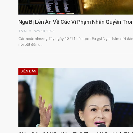
Nga Bị Lên Án Về Các Vi Phạm Nhân Quyền Tro
TVN
Nov 14, 2023
Các nước phương Tây ngày 13/11 liên tục kêu gọi Nga chấm dứt đàn 
nói bất đồng…
DIỄN ĐÀN