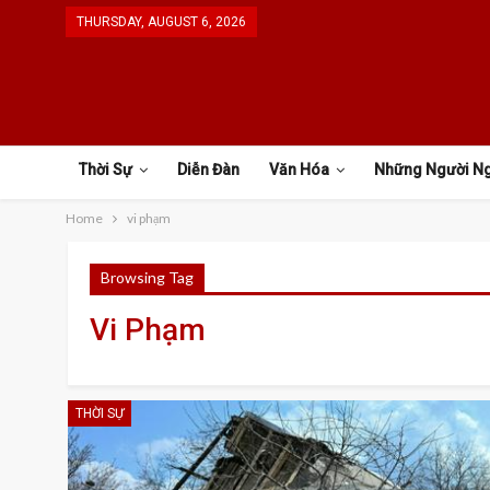
THURSDAY, AUGUST 6, 2026
Thời Sự
Diễn Đàn
Văn Hóa
Những Người N
Home
vi phạm
Browsing Tag
Vi Phạm
THỜI SỰ