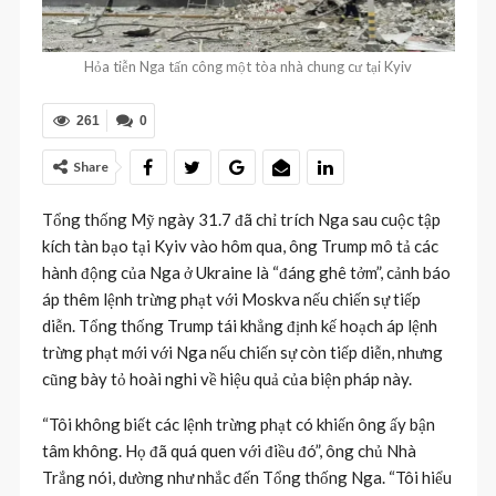
Hỏa tiễn Nga tấn công một tòa nhà chung cư tại Kyiv
261
0
Share
Tổng thống Mỹ ngày 31.7 đã chỉ trích Nga sau cuộc tập
kích tàn bạo tại Kyiv vào hôm qua, ông Trump mô tả các
hành động của Nga ở Ukraine là “đáng ghê tởm”, cảnh báo
áp thêm lệnh trừng phạt với Moskva nếu chiến sự tiếp
diễn. Tổng thống Trump tái khẳng định kế hoạch áp lệnh
trừng phạt mới với Nga nếu chiến sự còn tiếp diễn, nhưng
cũng bày tỏ hoài nghi về hiệu quả của biện pháp này.
“Tôi không biết các lệnh trừng phạt có khiến ông ấy bận
tâm không. Họ đã quá quen với điều đó”, ông chủ Nhà
Trắng nói, dường như nhắc đến Tổng thống Nga. “Tôi hiểu