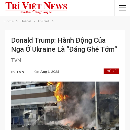
Home
Thời Sự
Thế Giới
Donald Trump: Hành Động Của
Nga Ở Ukraine Là “đáng Ghê Tởm”
TVN
On
Aug 1, 2025
THẾ GIỚI
By
TVN