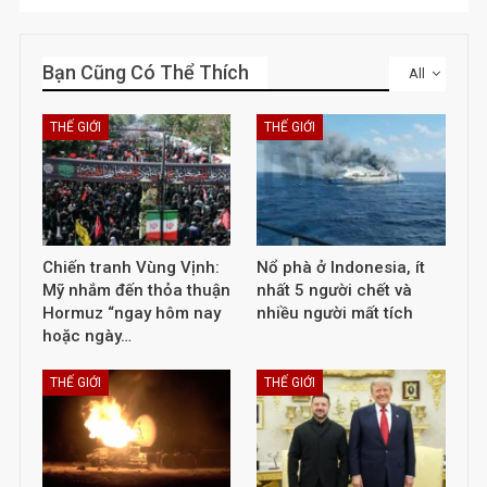
Bạn Cũng Có Thể Thích
All
THẾ GIỚI
THẾ GIỚI
Chiến tranh Vùng Vịnh:
Nổ phà ở Indonesia, ít
Mỹ nhắm đến thỏa thuận
nhất 5 người chết và
Hormuz “ngay hôm nay
nhiều người mất tích
hoặc ngày…
THẾ GIỚI
THẾ GIỚI