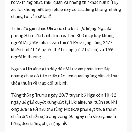
rõ về trừng phạt, thuế quan và những thứ khác hơn bất kỳ
ai. Tôi không biết biện pháp này có tác dụng không, nhưng
chúng tôi vẫn sẽ làm”.
Trước đó giới chức Ukraine cho biết lực lượng Nga đã
phóng 8 tên lửa hành trình và hơn 300 máy bay không
người lái (UAV) nhằm vào thủ đô Kyiv rạng sáng 31/7,
khiến ít nhất 16 người thiệt mạng (có 2 trẻ em) và 159
người bị thương.
Nga và Ukraine gần đây đã nối lại đàm phán trực tiếp
nhưng chưa có tiến triển nào liên quan ngừng bắn, chỉ đạt
thỏa thuận về trao đổi tù binh.
Tổng thống Trump ngày 28/7 tuyên bố Nga còn 10-12
ngày để giải quyết xung đột tại Ukraine, hai tuần sau khi
ông đưa ra tối hậu thư rằng Moskva phải đạt thỏa thuận
chấm dứt chiến sự trong vòng 50 ngày nếu không muốn
hứng đòn trừng phạt nặng nề.