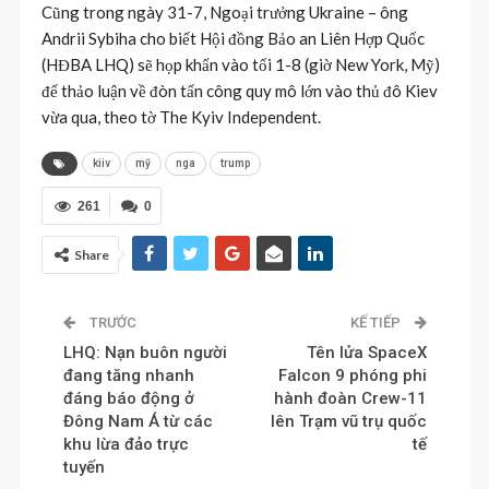
Cũng trong ngày 31-7, Ngoại trưởng Ukraine – ông
Andrii Sybiha cho biết Hội đồng Bảo an Liên Hợp Quốc
(HĐBA LHQ) sẽ họp khẩn vào tối 1-8 (giờ New York, Mỹ)
để thảo luận về đòn tấn công quy mô lớn vào thủ đô Kiev
vừa qua, theo tờ The Kyiv Independent.
kiiv
mỹ
nga
trump
261
0
Share
TRƯỚC
KẾ TIẾP
LHQ: Nạn buôn người
Tên lửa SpaceX
đang tăng nhanh
Falcon 9 phóng phi
đáng báo động ở
hành đoàn Crew-11
Đông Nam Á từ các
lên Trạm vũ trụ quốc
khu lừa đảo trực
tế
tuyến