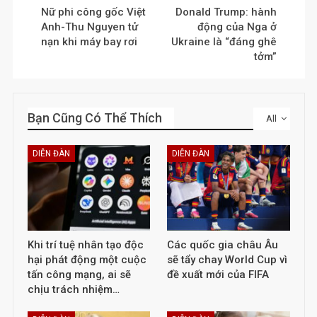
Nữ phi công gốc Việt
Donald Trump: hành
Anh-Thu Nguyen tử
động của Nga ở
nạn khi máy bay rơi
Ukraine là “đáng ghê
tởm”
Bạn Cũng Có Thể Thích
All
DIỄN ĐÀN
DIỄN ĐÀN
Khi trí tuệ nhân tạo độc
Các quốc gia châu Âu
hại phát động một cuộc
sẽ tẩy chay World Cup vì
tấn công mạng, ai sẽ
đề xuất mới của FIFA
chịu trách nhiệm…