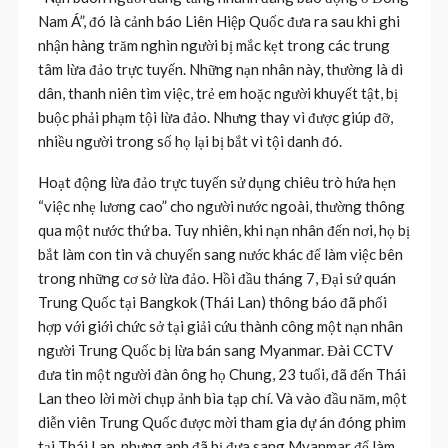
Nam Á”, đó là cảnh báo Liên Hiệp Quốc đưa ra sau khi ghi
nhận hàng trăm nghìn người bị mắc kẹt trong các trung
tâm lừa đảo trực tuyến. Những nạn nhân này, thường là di
dân, thanh niên tìm việc, trẻ em hoặc người khuyết tật, bị
buộc phải phạm tội lừa đảo. Nhưng thay vì được giúp đỡ,
nhiều người trong số họ lại bị bắt vì tội danh đó.
Hoạt động lừa đảo trực tuyến sử dụng chiêu trò hứa hẹn
“việc nhẹ lương cao” cho người nước ngoài, thường thông
qua một nước thứ ba. Tuy nhiên, khi nạn nhân đến nơi, họ bị
bắt làm con tin và chuyển sang nước khác để làm việc bên
trong những cơ sở lừa đảo. Hồi đầu tháng 7, Đại sứ quán
Trung Quốc tại Bangkok (Thái Lan) thông báo đã phối
hợp với giới chức sở tại giải cứu thành công một nạn nhân
người Trung Quốc bị lừa bán sang Myanmar. Đài CCTV
đưa tin một người đàn ông họ Chung, 23 tuổi, đã đến Thái
Lan theo lời mời chụp ảnh bìa tạp chí. Và vào đầu năm, một
diễn viên Trung Quốc được mời tham gia dự án đóng phim
tại Thái Lan, nhưng anh đã bị đưa sang Myanmar để làm