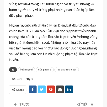
sống sót khỏi mạng lưới buôn người và truy tố những kẻ
buôn người thay vì trừng phạt những nạn nhân bị ép làm
điều phạm pháp.
Ngoài ra, cuộc nội chiến ở Miến Điện, bắt đầu từ cuộc đảo
chính năm 2021, đã tạo điều kiện cho sự phát triển nhanh
chóng của các trung tâm lừa đảo trực tuyến ở những vùng
biên giới ít được kiểm soát. Những nhóm lừa đảo này hứa
việc làm lương cao với những lao động nước ngoài, nhưng
sau đó bắt họ làm con tin và buộc họ phạm tội lừa đảo trực
tuyến.
buôn người
đông nam á
lừa đảo trực tuyến
301
0
Share
TRƯỚC
KẾ TIẾP