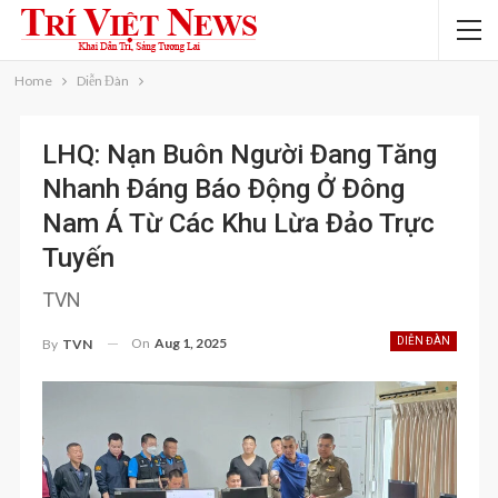
Home
Diễn Đàn
LHQ: Nạn Buôn Người Đang Tăng
Nhanh Đáng Báo Động Ở Đông
Nam Á Từ Các Khu Lừa Đảo Trực
Tuyến
TVN
On
Aug 1, 2025
DIỄN ĐÀN
By
TVN