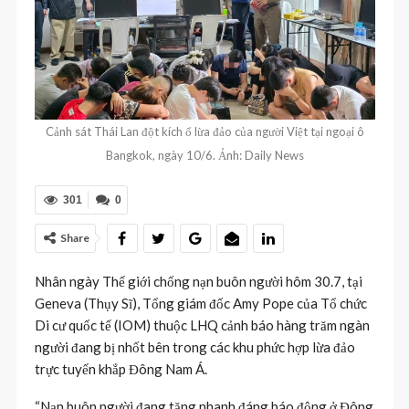
Cảnh sát Thái Lan đột kích ổ lừa đảo của người Việt tại ngoại ô
Bangkok, ngày 10/6. Ảnh: Daily News
301
0
Share
Nhân ngày Thế giới chống nạn buôn người hôm 30.7, tại
Geneva (Thụy Sĩ), Tổng giám đốc Amy Pope của Tổ chức
Di cư quốc tế (IOM) thuộc LHQ cảnh báo hàng trăm ngàn
người đang bị nhốt bên trong các khu phức hợp lừa đảo
trực tuyến khắp Đông Nam Á.
“Nạn buôn người đang tăng nhanh đáng báo động ở Đông