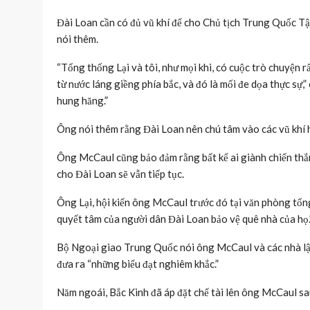
Đài Loan cần có đủ vũ khí để cho Chủ tịch Trung Quốc Tập
nói thêm.
“Tổng thống Lại và tôi, như mọi khi, có cuộc trò chuyện 
từ nước láng giềng phía bắc, và đó là mối đe dọa thực sự
hung hăng.”
Ông nói thêm rằng Đài Loan nên chú tâm vào các vũ khí 
Ông McCaul cũng bảo đảm rằng bất kể ai giành chiến th
cho Đài Loan sẽ vẫn tiếp tục.
Ông Lại, hội kiến ông McCaul trước đó tại văn phòng tổn
quyết tâm của người dân Đài Loan bảo vệ quê nhà của họ.
Bộ Ngoại giao Trung Quốc nói ông McCaul và các nhà lập
đưa ra “những biểu đạt nghiêm khắc.”
Năm ngoái, Bắc Kinh đã áp đặt chế tài lên ông McCaul sau