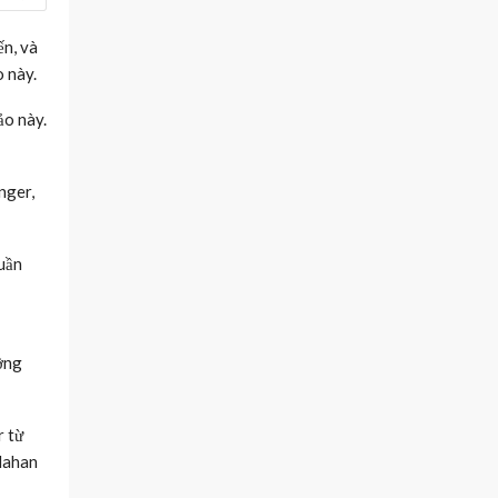
ến, và
o này.
ảo này.
nger,
uần
ưỡng
r từ
ulahan