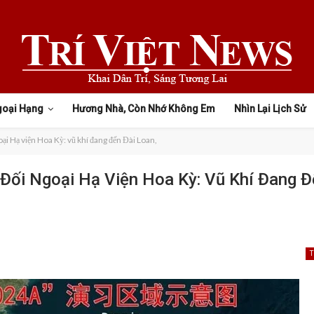
goại Hạng
Hương Nhà, Còn Nhớ Không Em
Nhìn Lại Lịch Sử
 Hạ viện Hoa Kỳ: vũ khí đang đến Đài Loan,
ối Ngoại Hạ Viện Hoa Kỳ: Vũ Khí Đang Đ
T