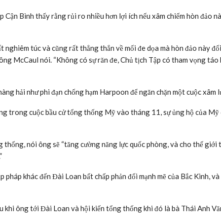
 Cận Bình thấy rằng rủi ro nhiều hơn lợi ích nếu xâm chiếm hòn đảo n
rất nghiêm túc và cũng rất thẳng thắn về mối đe dọa mà hòn đảo này đố
,” ông McCaul nói. “Không có sự răn đe, Chủ tịch Tập có tham vọng táo
hàng hải như phi đạn chống hạm Harpoon để ngăn chặn một cuộc xâm l
ắng trong cuộc bầu cử tổng thống Mỹ vào tháng 11, sự ủng hộ của Mỹ
g thống, nói ông sẽ “tăng cường năng lực quốc phòng, và cho thế giới 
”
 pháp khác đến Đài Loan bất chấp phản đối mạnh mẽ của Bắc Kinh, và
 khi ông tới Đài Loan và hội kiến tổng thống khi đó là bà Thái Anh Vă