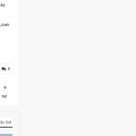
gày
 Loan
0
P
 sự
ác Giả