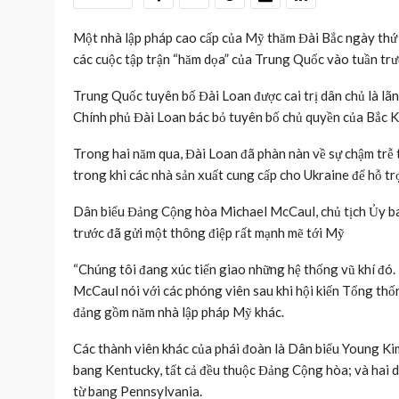
Một nhà lập pháp cao cấp của Mỹ thăm Đài Bắc ngày thứ 
các cuộc tập trận “hăm dọa” của Trung Quốc vào tuần trư
Trung Quốc tuyên bố Đài Loan được cai trị dân chủ là lãn
Chính phủ Đài Loan bác bỏ tuyên bố chủ quyền của Bắc K
Trong hai năm qua, Đài Loan đã phàn nàn về sự chậm trễ 
trong khi các nhà sản xuất cung cấp cho Ukraine để hỗ tr
Dân biểu Đảng Cộng hòa Michael McCaul, chủ tịch Ủy ba
trước đã gửi một thông điệp rất mạnh mẽ tới Mỹ
“Chúng tôi đang xúc tiến giao những hệ thống vũ khí đó. 
McCaul nói với các phóng viên sau khi hội kiến Tổng thố
đảng gồm năm nhà lập pháp Mỹ khác.
Các thành viên khác của phái đoàn là Dân biểu Young Ki
bang Kentucky, tất cả đều thuộc Đảng Cộng hòa; và hai 
từ bang Pennsylvania.