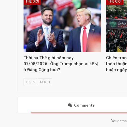
THẾ GIỚI
THẾ GIỚI
Thời sự Thế giới hôm nay:
Chiến tra
07/08/2026- Ông Trump chọn ai kế vị
thỏa thuậ
ở Đảng Cộng hòa?
hoặc ngày
PREV
NEXT
Comments
Your emai