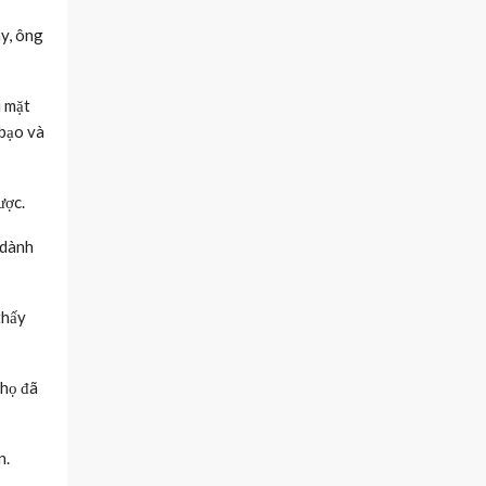
ày, ông
i mặt
 bạo và
ược.
 dành
thấy
 họ đã
n.