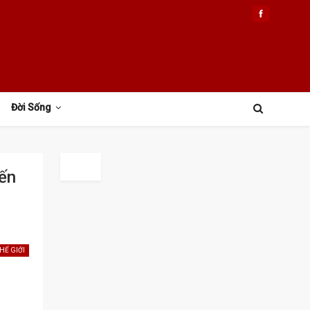
Đời Sống
ến
HẾ GIỚI