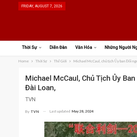
FRIDAY, AUGUST 7, 2026
Thời Sự
Diễn Đàn
Văn Hóa
Những Người N
Home
Thời Sự
Thế Giới
Michael McCaul, chủ tịch Ủy ban Đối ngoại
Michael McCaul, Chủ Tịch Ủy Ban Đ
Đài Loan,
TVN
Last updated
May 28, 2024
By
TVN