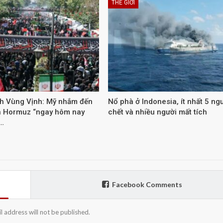
THẾ GIỚI
nh Vùng Vịnh: Mỹ nhắm đến
Nổ phà ở Indonesia, ít nhất 5 ng
n Hormuz “ngay hôm nay
chết và nhiều người mất tích
…
Facebook Comments
l address will not be published.