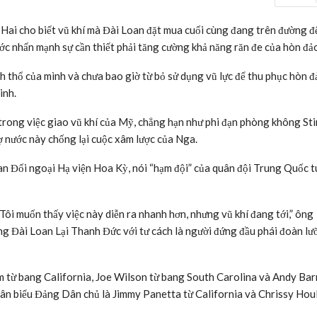
Hai cho biết vũ khí mà Đài Loan đặt mua cuối cùng đang trên đường đ
ớc nhấn mạnh sự cần thiết phải tăng cường khả năng răn đe của hòn đả
h thổ của mình và chưa bao giờ từ bỏ sử dụng vũ lực để thu phục hòn đ
inh.
trong việc giao vũ khí của Mỹ, chẳng hạn như phi đạn phòng không Sti
ợ nước này chống lại cuộc xâm lược của Nga.
n Đối ngoại Hạ viện Hoa Kỳ, nói “hạm đội” của quân đội Trung Quốc t
Tôi muốn thấy việc này diễn ra nhanh hơn, nhưng vũ khí đang tới,” ông
ng Đài Loan Lại Thanh Đức với tư cách là người đứng đầu phái đoàn l
m từ bang California, Joe Wilson từ bang South Carolina và Andy Bar
dân biểu Đảng Dân chủ là Jimmy Panetta từ California và Chrissy Ho