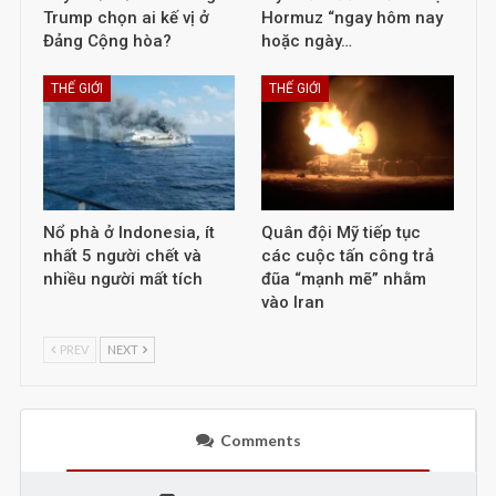
Trump chọn ai kế vị ở
Hormuz “ngay hôm nay
Đảng Cộng hòa?
hoặc ngày…
THẾ GIỚI
THẾ GIỚI
Nổ phà ở Indonesia, ít
Quân đội Mỹ tiếp tục
nhất 5 người chết và
các cuộc tấn công trả
nhiều người mất tích
đũa “mạnh mẽ” nhằm
vào Iran
PREV
NEXT
Comments