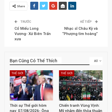
Share
TRƯỚC
KẾ TIẾP
Cổ Miếu Long
Nhạc sĩ Châu Kỳ và
Vương- Xứ Biên Trấn
“Phượng tìm hoàng”
xưa
Bạn Cũng Có Thể Thích
All
THẾ GIỚI
THẾ GIỚI
Thời sự Thế giới hôm
Chiến tranh Vùng Vịnh:
nay: 07/08/2026- Ông
Mỹ nhắm đến thỏa thuận