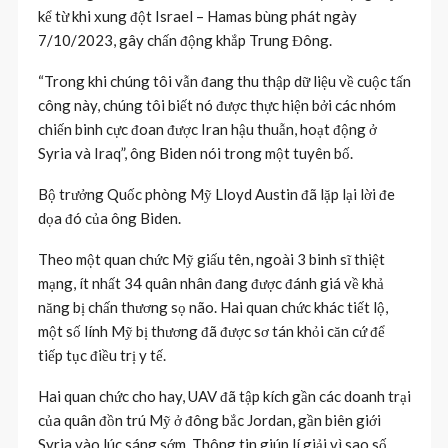
kể từ khi xung đột Israel – Hamas bùng phát ngày
7/10/2023, gây chấn động khắp Trung Đông.
“Trong khi chúng tôi vẫn đang thu thập dữ liệu về cuộc tấn
công này, chúng tôi biết nó được thực hiện bởi các nhóm
chiến binh cực đoan được Iran hậu thuẫn, hoạt động ở
Syria và Iraq”, ông Biden nói trong một tuyên bố.
Bộ trưởng Quốc phòng Mỹ Lloyd Austin đã lặp lại lời đe
dọa đó của ông Biden.
Theo một quan chức Mỹ giấu tên, ngoài 3 binh sĩ thiệt
mạng, ít nhất 34 quân nhân đang được đánh giá về khả
năng bị chấn thương sọ não. Hai quan chức khác tiết lộ,
một số lính Mỹ bị thương đã được sơ tán khỏi căn cứ để
tiếp tục điều trị y tế.
Hai quan chức cho hay, UAV đã tập kích gần các doanh trại
của quân đồn trú Mỹ ở đông bắc Jordan, gần biên giới
Syria vào lúc sáng sớm. Thông tin giúp lí giải vì sao số