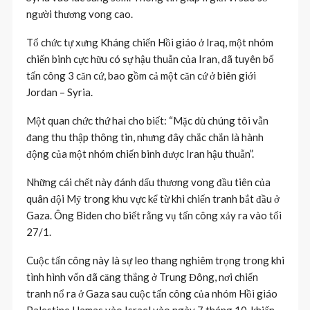
người thương vong cao.
Tổ chức tự xưng Kháng chiến Hồi giáo ở Iraq, một nhóm
chiến binh cực hữu có sự hậu thuẫn của Iran, đã tuyên bố
tấn công 3 căn cứ, bao gồm cả một căn cứ ở biên giới
Jordan – Syria.
Một quan chức thứ hai cho biết: “Mặc dù chúng tôi vẫn
đang thu thập thông tin, nhưng đây chắc chắn là hành
động của một nhóm chiến binh được Iran hậu thuẫn”.
Những cái chết này đánh dấu thương vong đầu tiên của
quân đội Mỹ trong khu vực kể từ khi chiến tranh bắt đầu ở
Gaza. Ông Biden cho biết rằng vụ tấn công xảy ra vào tối
27/1.
Cuộc tấn công này là sự leo thang nghiêm trọng trong khi
tình hình vốn đã căng thẳng ở Trung Đông, nơi chiến
tranh nổ ra ở Gaza sau cuộc tấn công của nhóm Hồi giáo
Palestine Hamas vào Israel vào ngày 7 tháng 10, khiến