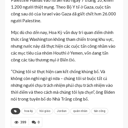
1.200 người thiệt mạng. Theo Bộ Y tế ở Gaza, cuộc tấn
công sau đó của Israel vào Gaza đã giết chết hơn 26.000
người Palestine.
Mặc dù cho đến nay, Hoa Kỳ vẫn duy trì quan điểm chính
thức rằng Washington không tham chiến trong khu vực,
nhưng nước này đã thực hiện các cuộc tấn công nhằm vào
các mục tiêu của nhóm Houthi ở Yemen, vốn đang tấn
công các tàu thương mại ở Biển Đỏ.
“Chúng tôi sẽ thực hiện cam kết chống khủng bố. Và
không còn nghi ngờ gì nữa – chúng tôi sẽ buộc tất cả
những người chịu trách nhiệm phải chịu trách nhiệm vào
thời điểm và theo cách mà chúng tôi lựa chọn”, ông Biden
nói trong tuyên bố do Nhà Trắng công bố.
hoa kỳ
hồi giáo
Jordan
quân nhân
tấn công
399
0