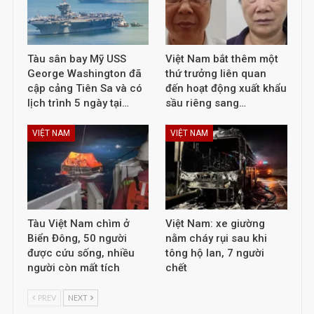
Tàu sân bay Mỹ USS
Việt Nam bắt thêm một
George Washington đã
thứ trưởng liên quan
cập cảng Tiên Sa và có
đến hoạt động xuất khẩu
lịch trình 5 ngày tại…
sầu riêng sang…
VIỆT NAM
VIỆT NAM
Tàu Việt Nam chìm ở
Việt Nam: xe giường
Biển Đông, 50 người
nằm cháy rụi sau khi
được cứu sống, nhiều
tông hộ lan, 7 người
người còn mất tích
chết
PREV
NEXT