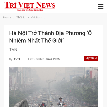
Home
Thời Sự
Việt Nam
Hà Nội Trở Thành Địa Phương ‘ô
Nhiễm Nhất Thế Giới’
TVN
Last updated
Jan 4, 2025
VIỆT NAM
By
TVN