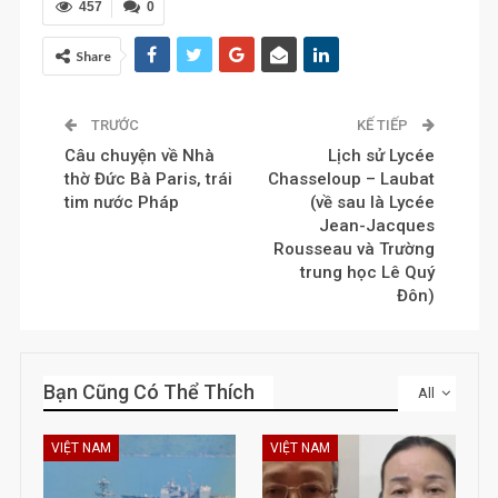
457
0
Share
TRƯỚC
KẾ TIẾP
Câu chuyện về Nhà
Lịch sử Lycée
thờ Đức Bà Paris, trái
Chasseloup – Laubat
tim nước Pháp
(về sau là Lycée
Jean-Jacques
Rousseau và Trường
trung học Lê Quý
Đôn)
Bạn Cũng Có Thể Thích
All
VIỆT NAM
VIỆT NAM