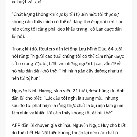
xe buýt và taxi.
“Chất lượng không khí cực kỳ tồi tệ đến mức tôi thực sự
không cảm thấy mình có thể dễ dàng thở ở ngoài trời. Lúc
nào cũng tôi cũng phải đeo khẩu trang,” cô Lan được dẫn
lời nói.
Trong khi đó, Reuters dẫn lời ông Lưu Minh Đức, 64 tuổi,
nói rằng: “Người cao tuổi chúng tôi có thể cảm nhận được
rất rõ ràng, đặc biệt đối với những người bị các vấn đề về
hô hấp dẫn đến khó thở. Tình hình gần đây dường như trở
nên tồi tệ hơn.”
Nguyễn Ninh Hương, sinh viên 21 tuổi, được hãng tin Anh
dẫn lời cho biết: “Lúc đầu tôi nghĩ là sương mù… nhưng
sau đó tôi phát hiện ra rằng thực chất là bụi mịn làm giảm
tầm nhìn và khiến tôi cảm thấy không tốt để hít thở.”
AFP dẫn lời chuyên gia khí hậu Nguyễn Ngọc Huy cho biết
do thời tiết Hà Nội hiện không thuận lợi nên các chất ô