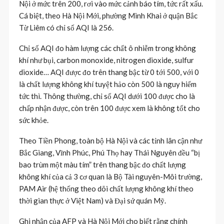
Nội ở mức trên 200, rơi vào mức cảnh báo tím, tức rất xấu.
Cá biệt, theo Hà Nội Mới, phường Minh Khai ở quận Bắc
Từ Liêm có chỉ số AQI là 256.
Chỉ số AQI đo hàm lượng các chất ô nhiễm trong không
khí như bụi, carbon monoxide, nitrogen dioxide, sulfur
dioxide… AQI được đo trên thang bậc từ 0 tới 500, với 0
là chất lượng không khí tuyệt hảo còn 500 là nguy hiểm
tức thì. Thông thường, chỉ số AQI dưới 100 được cho là
chấp nhận được, còn trên 100 được xem là không tốt cho
sức khỏe.
Theo Tiền Phong, toàn bộ Hà Nội và các tỉnh lân cận như
Bắc Giang, Vĩnh Phúc, Phú Thọ hay Thái Nguyên đều “bị
bao trùm một màu tím” trên thang bậc đo chất lượng
không khí của cả 3 cơ quan là Bộ Tài nguyên-Môi trường,
PAM Air (hệ thống theo dõi chất lượng không khí theo
thời gian thực ở Việt Nam) và Đại sứ quán Mỹ.
Ghi nhận của AFP và Hà Nội Mới cho biết rằng chính