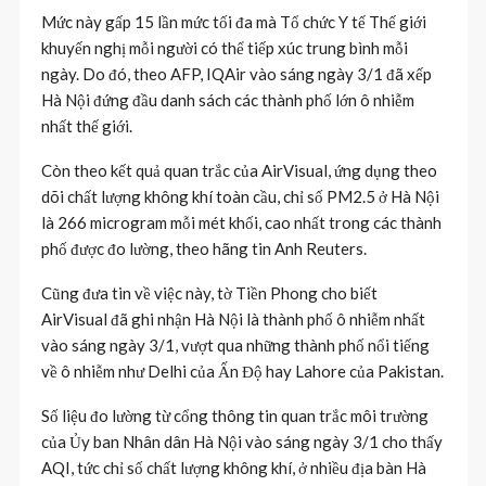
Mức này gấp 15 lần mức tối đa mà Tổ chức Y tế Thế giới
khuyến nghị mỗi người có thể tiếp xúc trung bình mỗi
ngày. Do đó, theo AFP, IQAir vào sáng ngày 3/1 đã xếp
Hà Nội đứng đầu danh sách các thành phố lớn ô nhiễm
nhất thế giới.
Còn theo kết quả quan trắc của AirVisual, ứng dụng theo
dõi chất lượng không khí toàn cầu, chỉ số PM2.5 ở Hà Nội
là 266 microgram mỗi mét khối, cao nhất trong các thành
phố được đo lường, theo hãng tin Anh Reuters.
Cũng đưa tin về việc này, tờ Tiền Phong cho biết
AirVisual đã ghi nhận Hà Nội là thành phố ô nhiễm nhất
vào sáng ngày 3/1, vượt qua những thành phố nổi tiếng
về ô nhiễm như Delhi của Ấn Độ hay Lahore của Pakistan.
Số liệu đo lường từ cổng thông tin quan trắc môi trường
của Ủy ban Nhân dân Hà Nội vào sáng ngày 3/1 cho thấy
AQI, tức chỉ số chất lượng không khí, ở nhiều địa bàn Hà