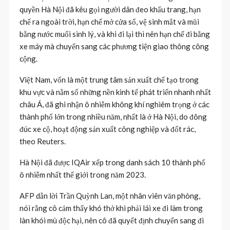
quyền Hà Nội đã kêu gọi người dân đeo khẩu trang, hạn
chế ra ngoài trời, hạn chế mở cửa sổ, vệ sinh mắt và mũi
bằng nước muối sinh lý, và khi đi lại thì nên hạn chế đi bằng
xe máy mà chuyển sang các phương tiện giao thông công
cộng.
Việt Nam, vốn là một trung tâm sản xuất chế tạo trong
khu vực và nằm số những nền kinh tế phát triển nhanh nhất
châu Á, đã ghi nhận ô nhiễm không khí nghiêm trọng ở các
thành phố lớn trong nhiều năm, nhất là ở Hà Nội, do đông
đúc xe cộ, hoạt động sản xuất công nghiệp và đốt rác,
theo Reuters.
Hà Nội đã được IQAir xếp trong danh sách 10 thành phố
ô nhiễm nhất thế giới trong năm 2023.
AFP dẫn lời Trần Quỳnh Lan, một nhân viên văn phòng,
nói rằng cô cảm thấy khó thở khi phải lái xe đi làm trong
làn khói mù độc hại, nên cô đã quyết định chuyển sang đi