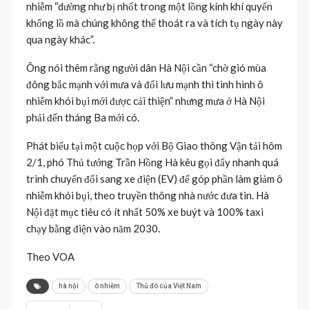
nhiễm “dường như bị nhốt trong một lồng kính khí quyển
khổng lồ mà chúng không thể thoát ra và tích tụ ngày này
qua ngày khác”.
Ông nói thêm rằng người dân Hà Nội cần “chờ gió mùa
đông bắc mạnh với mưa và đối lưu mạnh thì tình hình ô
nhiễm khói bụi mới được cải thiện” nhưng mưa ở Hà Nội
phải đến tháng Ba mới có.
Phát biểu tại một cuộc họp với Bộ Giao thông Vận tải hôm
2/1, phó Thủ tướng Trần Hồng Hà kêu gọi đẩy nhanh quá
trình chuyển đổi sang xe điện (EV) để góp phần làm giảm ô
nhiễm khói bụi, theo truyền thông nhà nước đưa tin. Hà
Nội đặt mục tiêu có ít nhất 50% xe buýt và 100% taxi
chạy bằng điện vào năm 2030.
Theo VOA
hà nội
ô nhiễm
Thủ đô của Việt Nam