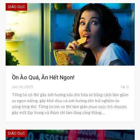
GIÁO DỤC
Ồn Ào Quá, Ăn Hết Ngon!
Jun 30, 2025
0
Tiếng ồn có thể gây ảnh hưởng xấu đến bữa ăn bằng cách làm giảm
sự ngon miệng, gây khó chịu và ảnh hưởng đến trải nghiệm ăn
uống tổng thể. Tiếng ồn lớn có thể làm gián đoạn cuộc trò chuyện,
gây mất tập trung và thậm chí làm tăng căng thẳng.…
GIÁO DỤC