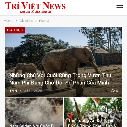
Home
Giáo Dục
Page 3
GIÁO DỤC
Những Chú Voi Cuối Cùng Trong Vườn Thú
Nam Phi Đang Chờ Đợi Số Phận Của Mình
TVN
Jul 31, 2026
0
Thủ Tướng Ấn Độ Tuyên
Nam Sudan Với Cuộc Di
Bố Sẽ Trừng Phạt Hành Vi