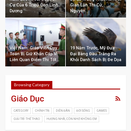
Cư Của 6 Triệu Con Linh
Gian Lận Thi Cử,
Dương
Nguyên…
Việt Nam: Giáo Viên Dạy
19 Năm Trước, Mỹ Đưa
Toán Bị Giữ Khẩn Cấp Vì
Đại Bàng Đầu Trắng Ra
Liên Quan Điểm Thi Tốt…
Khỏi Danh Sách Bị Đe Dọa
Browsing Category
Giáo Dục
CATEGORY
CHÍNH TRỊ
DIỄN ĐÀN
ĐỜI SỐNG
GAMES
GIẢI TRÍ- THỂ THAO
HƯƠNG NHÀ, CÒN NHỚ KHÔNG EM