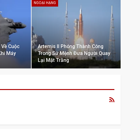
NGOẠI HẠNG
 Về Cuộc
Artemis II Phóng Thành Công
Khi Máy
Trong Sứ Mệnh Đưa Người Quay
Lại Mặt Trăng