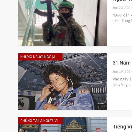
Jun 20, 202
Người dân k
năm, Tung N
NHỮNG NGƯỜI NGOẠI HẠNG
31 Năm 
Jun 19, 202
Vào ngày 18
chuyên gia,
CHÚNG TA LÀ NGƯỜI VIỆT
Tiếng V