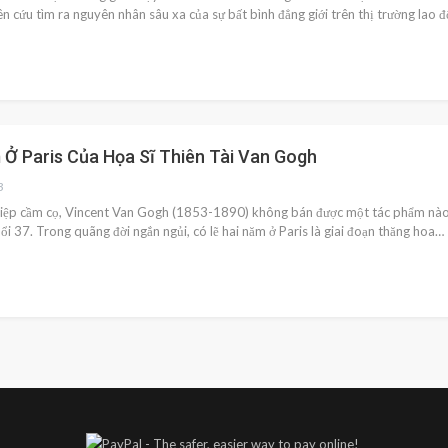
n cứu tìm ra nguyên nhân sâu xa của sự bất bình đẳng giới trên thị trường lao 
 Ở Paris Của Họa Sĩ Thiên Tài Van Gogh
3
iệp cầm cọ, Vincent Van Gogh (1853-1890) không bán được một tác phẩm nào. C
uổi 37. Trong quãng đời ngắn ngủi, có lẽ hai năm ở Paris là giai đoạn thăng hoa…