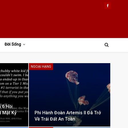
Đời Sống
NGOẠI HẠNG
 6 Hồi
t Mật Kỷ
Phi Hành Đoàn Artemis II Đã Trở
Về Trái Đất An Toàn