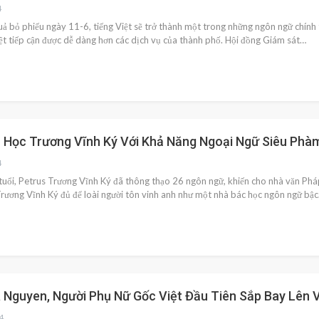
4
ả bỏ phiếu ngày 11-6, tiếng Việt sẽ trở thành một trong những ngôn ngữ chính
iệt tiếp cận được dễ dàng hơn các dịch vụ của thành phố. Hội đồng Giám sát…
c Học Trương Vĩnh Ký Với Khả Năng Ngoại Ngữ Siêu Phà
4
tuổi, Petrus Trương Vĩnh Ký đã thông thạo 26 ngôn ngữ, khiến cho nhà văn Pháp 
Trương Vĩnh Ký đủ để loài người tôn vinh anh như một nhà bác học ngôn ngữ bậ
Nguyen, Người Phụ Nữ Gốc Việt Đầu Tiên Sắp Bay Lên 
4