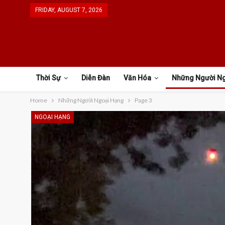
FRIDAY, AUGUST 7, 2026
Thời Sự
Diễn Đàn
Văn Hóa
Những Người N
Home
Những Người Ngoại Hạng
Page 3
NGOẠI HẠNG