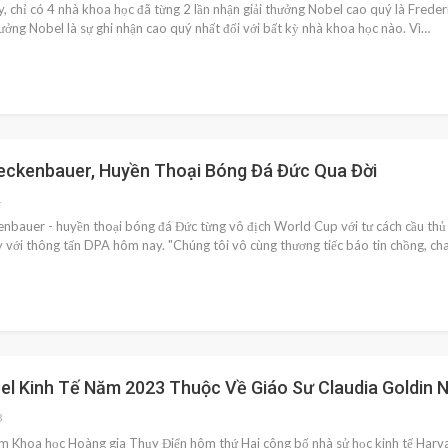
, chỉ có 4 nhà khoa học đã từng 2 lần nhận giải thưởng Nobel cao quý là Freder
hưởng Nobel là sự ghi nhận cao quý nhất đối với bất kỳ nhà khoa học nào. Vì…
eckenbauer, Huyền Thoại Bóng Đá Đức Qua Đời
4
nbauer - huyền thoại bóng đá Đức từng vô địch World Cup với tư cách cầu thủ l
y với thông tấn DPA hôm nay. "Chúng tôi vô cùng thương tiếc báo tin chồng, ch
bel Kinh Tế Năm 2023 Thuộc Về Giáo Sư Claudia Goldin 
3
m Khoa học Hoàng gia Thụy Điển hôm thứ Hai công bố nhà sử học kinh tế Harva