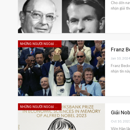
Cho đến nay
nhận giải t
NHỮNG NGƯỜI NGOẠI HẠNG
Franz B
Jan 10, 202
Franz Becke
nhận tin nà
NHỮNG NGƯỜI NGOẠI HẠNG
Giải No
Oct 10, 202
Viện Hàn lâ