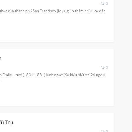
0
 thức của thành phố San Francisco (Mỹ), giúp thêm nhiều cư dân
m
0
Émile Littré (1801-1881) kinh ngạc: “Sự hiểu biết tới 26 ngoại
c…
Vũ Trụ
0