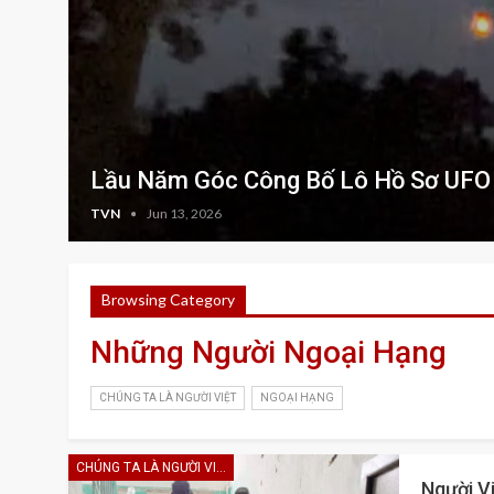
Lầu Năm Góc Công Bố Lô Hồ Sơ UFO 
TVN
Jun 13, 2026
Browsing Category
Những Người Ngoại Hạng
CHÚNG TA LÀ NGƯỜI VIỆT
NGOẠI HẠNG
CHÚNG TA LÀ NGƯỜI VIỆT
Người V