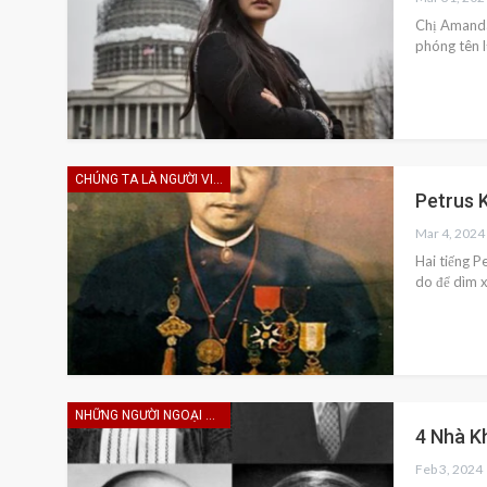
Chị Amanda 
phóng tên 
CHÚNG TA LÀ NGƯỜI VIỆT
Petrus 
Mar 4, 2024
Hai tiếng P
do để dìm x
NHỮNG NGƯỜI NGOẠI HẠNG
4 Nhà K
Feb 3, 2024