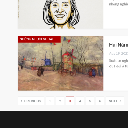
những nghiê
NHỮNG NGƯỜI NGOẠI HẠNG
Hai Năm
Aug 19, 202
Suốt sự ngh
qua đời ở t
PREVIOUS
1
2
3
4
5
6
NEXT