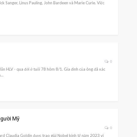
ick Sanger, Linus Pauling, John Bardeen và Marie Curie. Việc
0
ẫn HLV - qua đời ở tuổi 78 hôm 8/1. Gia đình của ông đã xác
a…
Người Mỹ
0
rd Claudia Goldin được trao giải Nobel kinh tế năm 2023 vì