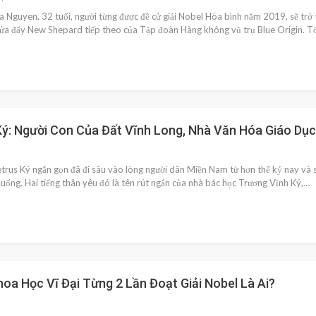
Nguyen, 32 tuổi, người từng được đề cử giải Nobel Hòa bình năm 2019, sẽ trở t
lửa đẩy New Shepard tiếp theo của Tập đoàn Hàng không vũ trụ Blue Origin. T
Ký: Người Con Của Đất Vĩnh Long, Nhà Văn Hóa Giáo Dục
etrus Ký ngắn gọn đã đi sâu vào lòng người dân Miền Nam từ hơn thế kỷ nay và s
uống. Hai tiếng thân yêu đó là tên rút ngắn của nhà bác học Trương Vĩnh Ký,…
hoa Học Vĩ Đại Từng 2 Lần Đoạt Giải Nobel Là Ai?