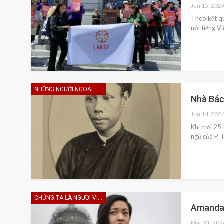
Jun 15, 202
Theo kết qu
nói tiếng V
NHỮNG NGƯỜI NGOẠI HẠNG
Nhà Bá
Jun 14, 202
Khi mới 25 
ngữ của P. 
CHÚNG TA LÀ NGƯỜI VIỆT
Amanda 
Mar 31, 202