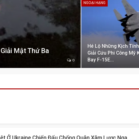
NGOẠI HẠNG
Hé Lộ Những Kịch Tính
Giải Mật Thứ Ba
Giải Cứu Phi Công Mỹ 
Bay F-15E…
0
iệt Ở Ukraine Chiến Đấu Chống Quân Xâm Lược Nga