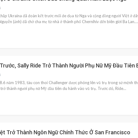
4
hắp Ukraina đã đoàn kết trước mối đe dọa từ Nga và cộng đồng người Việt ở đâ
guyễn (ảnh) đã chở cha mẹ từ nhà ở thành phố Chernihiv đến biên giới Ba Lan.…
Trước, Sally Ride Trở Thành Người Phụ Nữ Mỹ Đầu Tiên
4
.6 năm 1983, tàu con thoi Challenger được phóng lên vũ trụ trong sứ mệnh thứ h
 trở thành người phụ nữ Mỹ đầu tiên du hành vào vũ trụ. Trước đó, Ride…
iệt Trở Thành Ngôn Ngữ Chính Thức Ở San Francisco