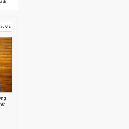
adi
ác Giả
ởng
Chữ