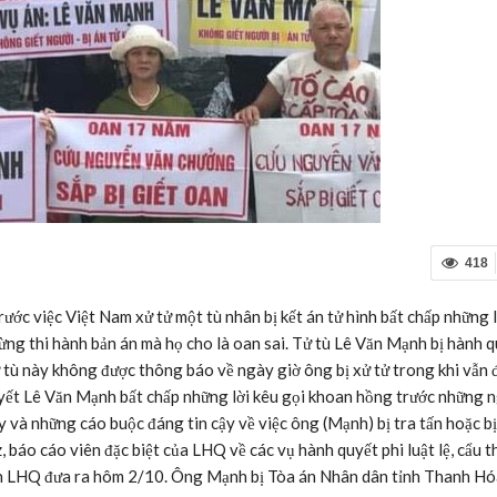
418
ớc việc Việt Nam xử tử một tù nhân bị kết án tử hình bất chấp những l
ừng thi hành bản án mà họ cho là oan sai. Tử tù Lê Văn Mạnh bị hành 
ử tù này không được thông báo về ngày giờ ông bị xử tử trong khi vẫn
quyết Lê Văn Mạnh bất chấp những lời kêu gọi khoan hồng trước những 
y và những cáo buộc đáng tin cậy về việc ông (Mạnh) bị tra tấn hoặc bị
, báo cáo viên đặc biệt của LHQ về các vụ hành quyết phi luật lệ, cẩu t
ền LHQ đưa ra hôm 2/10. Ông Mạnh bị Tòa án Nhân dân tỉnh Thanh Hó