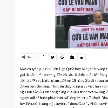
Share
Một chuyên gia của Liên Hợp Quốc bày tỏ sự thất vọng trư
gọi từ các nước phương Tây và các tổ chức quốc tế đòi ng
hôm 22/9 sau khi bị giam giữ hơn 18 năm. Gia đình của t
đi kêu oan cho ông. “Tôi cảm thấy lo ngại về việc hành 
ngờ sâu sắc về tính công bằng của quá trình xét xử ông ấ
ngược đãi để buộc phải nhận tội”, ông Morris Tidball-Binz
tùy tiện, nói trong một tuyên bố được Cao ủy Nhân quy