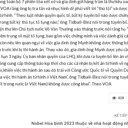
ng toàn bộ 7 phiên tòa xét xử và gia đình gửi hàng trăm lá thư kêu o
VOA rằng ông bị tra tấn và nhục hình để phải viết lời “thú tội” và đượ
 tử hình. “Theo luật nhân quyền quốc tế, bất kỳ tuyên bố nào được chứ
rong bất kỳ thủ tục tố tụng nào,” ông Tidball-Binz nói trong tuyên bố
uyện thư lên Chủ tịch nước Võ Văn Thưởng vào tháng trước nói rằng họ 
hiêm trọng về mặt tố tụng, bao gồm việc chứng minh và việc đánh giá c
 còn nêu lên quan ngại về việc gia đình ông Mạnh không được thông b
 trước khi bị thi hành án. Thay vào đó, gia đình ông Mạnh được yêu c
ời hạn 3 ngày. Ủy ban nhân quyền của LHQ, khi đưa ra tuyên bố lên án v
g cung cấp thông báo kịp thời cho các cá nhân bị kết án tử hình về n
i, khiến việc thi hành án sau đó trái với Công ước Quốc tế về Quyền D
của việc thi hành án tử hình ở Việt Nam”, ông Tidball-Binz nói trong tuy
uyết trong nước (ở Việt Nam) không được công khai”. Theo VOA
418
KẾ TIẾ
Nobel Hòa bình 2023 thuộc về nhà hoạt động n