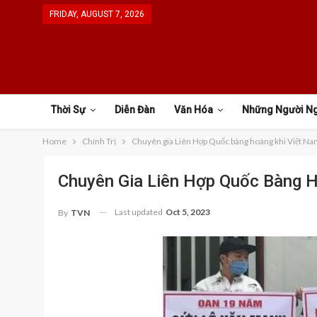
FRIDAY, AUGUST 7, 2026
Thời Sự
Diễn Đàn
Văn Hóa
Những Người N
Home
Chính Trị
Chuyên gia Liên Hợp Quốc bàng hoàng khi Việt Na
Chuyên Gia Liên Hợp Quốc Bàng 
Last updated
Oct 5, 2023
By
TVN