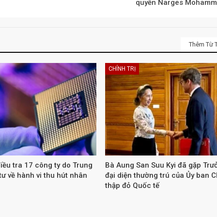
quyền Narges Mohamm
Thêm Từ T
CHÍNH TRỊ
iều tra 17 công ty do Trung
Bà Aung San Suu Kyi đã gặp Trư
ư về hành vi thu hút nhân
đại diện thường trú của Ủy ban 
thập đỏ Quốc tế