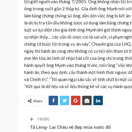
tội giết người vào tháng 7/2005. Ông không nhận tội tro
ông trong suốt gần 2 thập kỷ. Gia đình ông Mạnh nói với 
làm bằng chứng chống lại ông, dẫn đến việc ông bị kết án
là do bị tra tấn đều không được sử dụng làm bằng chứng t
luật sư đại diện cho gia đình ông Mạnh khi gửi thỉnh ng
sự nhận thấy… các vấn đề được coi là sai sót, vi phạm ng
chứng cứ buộc tội trong vụ án này”. Chuyên gia của LHQ
ngày thi hành án cũng như không có cơ hội đến thăm tử tù
đơn lên tòa án tỉnh để nhận hài cốt của ông chỉ trong th
hành quyết ông Mạnh vào tháng trước, nói rằng “việc khôn
hành án, theo quy định, cấu thành một hình thức ngược đã
và Chính trị”. “Tôi quan ngại sâu sắc về tính chất bí mật 
“Kết quả là dữ liệu và số liệu thống kê về các vụ hành q
Share
TRƯỚC
Tả Lèng- Lai Châu vẻ đẹp mùa nước đổ