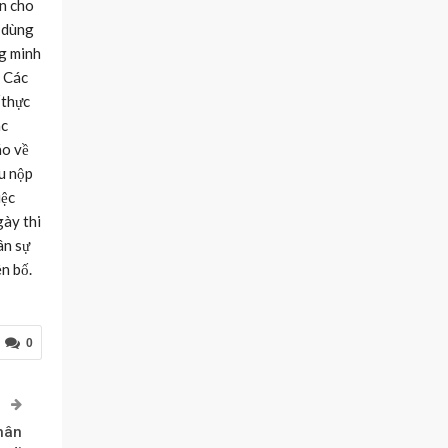
an cho
c dùng
ng minh
. Các
“thực
ác
áo về
ầu nộp
iệc
gày thi
ân sự
ên bố.
0
P
hân