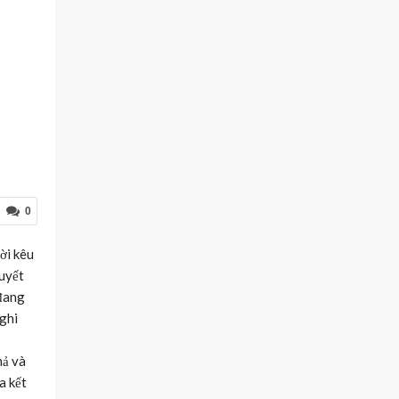
0
ời kêu
quyết
 đang
nghi
hả và
a kết