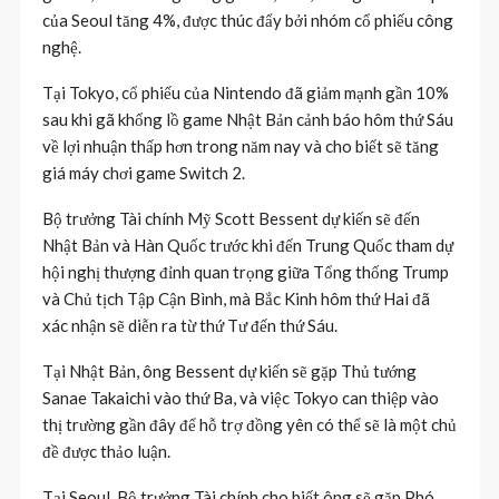
của Seoul tăng 4%, được thúc đẩy bởi nhóm cổ phiếu công
nghệ.
Tại Tokyo, cổ phiếu của Nintendo đã giảm mạnh gần 10%
sau khi gã khổng lồ game Nhật Bản cảnh báo hôm thứ Sáu
về lợi nhuận thấp hơn trong năm nay và cho biết sẽ tăng
giá máy chơi game Switch 2.
Bộ trưởng Tài chính Mỹ Scott Bessent dự kiến ​​sẽ đến
Nhật Bản và Hàn Quốc trước khi đến Trung Quốc tham dự
hội nghị thượng đỉnh quan trọng giữa Tổng thống Trump
và Chủ tịch Tập Cận Bình, mà Bắc Kinh hôm thứ Hai đã
xác nhận sẽ diễn ra từ thứ Tư đến thứ Sáu.
Tại Nhật Bản, ông Bessent dự kiến ​​sẽ gặp Thủ tướng
Sanae Takaichi vào thứ Ba, và việc Tokyo can thiệp vào
thị trường gần đây để hỗ trợ đồng yên có thể sẽ là một chủ
đề được thảo luận.
Tại Seoul, Bộ trưởng Tài chính cho biết ông sẽ gặp Phó