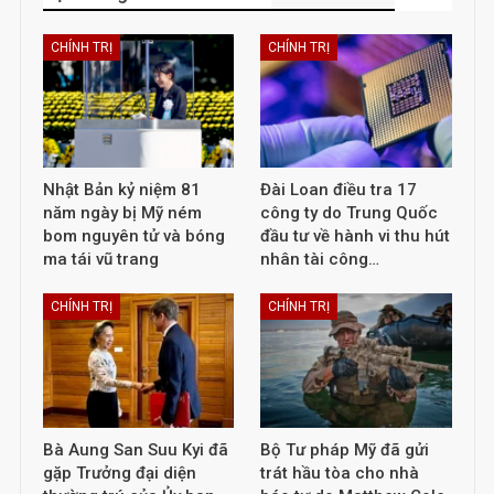
CHÍNH TRỊ
CHÍNH TRỊ
Nhật Bản kỷ niệm 81
Đài Loan điều tra 17
năm ngày bị Mỹ ném
công ty do Trung Quốc
bom nguyên tử và bóng
đầu tư về hành vi thu hút
ma tái vũ trang
nhân tài công…
CHÍNH TRỊ
CHÍNH TRỊ
Bà Aung San Suu Kyi đã
Bộ Tư pháp Mỹ đã gửi
gặp Trưởng đại diện
trát hầu tòa cho nhà