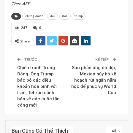
Theo AFP
chứng khoán
dầu
iran
trump
247
0
Share
TRƯỚC
KẾ TIẾP
Chiến tranh Trung
Sau phản ứng dữ dội,
Đông: Ông Trump
Mexico hủy bỏ kế
bác bỏ các điều
hoạch rút ngắn năm
khoản hòa bình với
học để phục vụ World
Iran, Tehran cảnh
Cup
báo về các cuộc tấn
công mới
Bạn Cũng Có Thể Thích
All