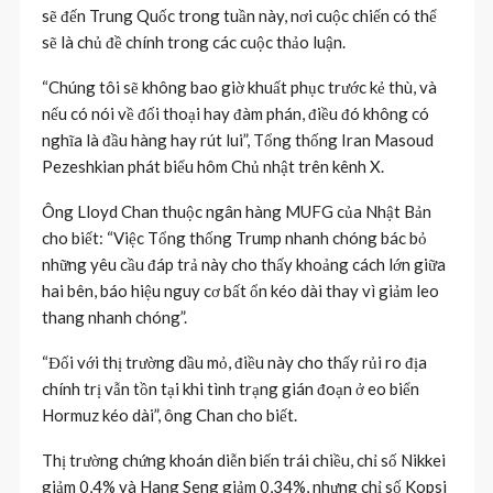
sẽ đến Trung Quốc trong tuần này, nơi cuộc chiến có thể
sẽ là chủ đề chính trong các cuộc thảo luận.
“Chúng tôi sẽ không bao giờ khuất phục trước kẻ thù, và
nếu có nói về đối thoại hay đàm phán, điều đó không có
nghĩa là đầu hàng hay rút lui”, Tổng thống Iran Masoud
Pezeshkian phát biểu hôm Chủ nhật trên kênh X.
Ông Lloyd Chan thuộc ngân hàng MUFG của Nhật Bản
cho biết: “Việc Tổng thống Trump nhanh chóng bác bỏ
những yêu cầu đáp trả này cho thấy khoảng cách lớn giữa
hai bên, báo hiệu nguy cơ bất ổn kéo dài thay vì giảm leo
thang nhanh chóng”.
“Đối với thị trường dầu mỏ, điều này cho thấy rủi ro địa
chính trị vẫn tồn tại khi tình trạng gián đoạn ở eo biển
Hormuz kéo dài”, ông Chan cho biết.
Thị trường chứng khoán diễn biến trái chiều, chỉ số Nikkei
giảm 0,4% và Hang Seng giảm 0,34%, nhưng chỉ số Kopsi