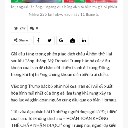
Một người đàn ông đi ngang qua bảng điện tử hiển thị giá cổ phiếu
Nikkei 225 tại Tokyo vào ngày 11 tháng 5.
247
0
Share
Giá dầu tăng trong phiên giao dịch châu Á hôm thứ Hai
sau khi Tổng thống Mỹ Donald Trump bác bỏ các điều
khoản của Iran để chấm dứt chiến tranh ở Trung Đông,
trong khi thị trường chứng khoán diễn biến trái chiều.
Việc ông Trump bác bỏ phản hồi của Iran đối với đề xuất
hòa bình mới nhất của ông đã làm tăng khả năng xảy ra
bạo lực và gián đoạn nguồn cung dầu qua eo biển Hormuz.
“Tôi vừa đọc phản hồi từ những người được gọi là ‘Đại diện’
của Iran. Tôi không thích nó – HOÀN TOÀN KHÔNG
THỂ CHẤP NHẬN ĐƯỢC!”, ông Trump nói, người dự kiến ​​