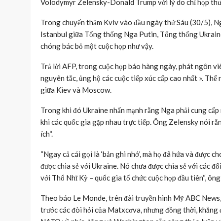
Volodymyr Zelensky-Donald Trump với lý do chỉ họp thư
Trong chuyến thăm Kviv vào đầu ngày thứ Sáu (30/5), Ng
Istanbul giữa Tổng thống Nga Putin, Tổng thống Ukrai
chóng bác bỏ một cuộc họp như vậy.
Trả lời AFP, trong cuộc họp báo hàng ngày, phát ngôn vi
nguyên tắc, ủng hộ các cuộc tiếp xúc cấp cao nhất ». Thế
giữa Kiev và Moscow.
Trong khi đó Ukraine nhấn mạnh rằng Nga phải cung cấp m
khi các quốc gia gặp nhau trực tiếp. Ông Zelensky nói rằ
ích“.
“Ngay cả cái gọi là ‘bản ghi nhớ’, mà họ đã hứa và được c
được chia sẻ với Ukraine. Nó chưa được chia sẻ với các đố
với Thổ Nhĩ Kỳ – quốc gia tổ chức cuộc họp đầu tiên“, ôn
Theo báo Le Monde, trên đài truyền hình Mỹ ABC News, n
trước các đòi hỏi của Matxcơva, nhưng đồng thời, khẳng