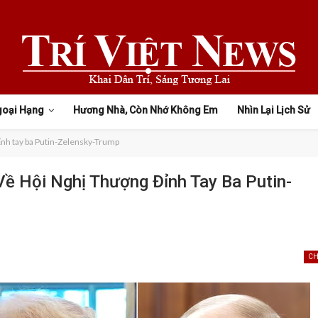
goại Hạng
Hương Nhà, Còn Nhớ Không Em
Nhìn Lại Lịch Sử
đỉnh tay ba Putin-Zelensky-Trump
ề Hội Nghị Thượng Đỉnh Tay Ba Putin-
CH