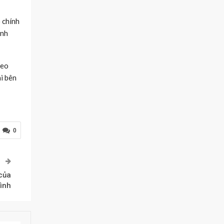
 chính
anh
leo
ai bên
0
P
của
ình