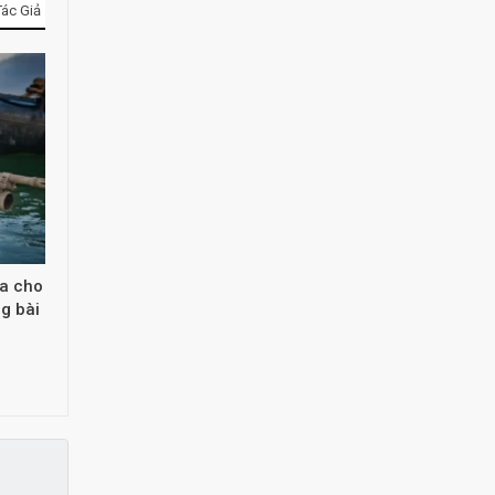
ác Giả
òa cho
g bài