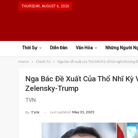
THURSDAY, AUGUST 6, 2026
Thời Sự
Diễn Đàn
Văn Hóa
Những Người N
Home
Chính Trị
Nga bác đề xuất của Thổ Nhĩ Kỳ về hội nghị thượng 
Nga Bác Đề Xuất Của Thổ Nhĩ Kỳ V
Zelensky-Trump
TVN
Last updated
May 31, 2025
By
TVN