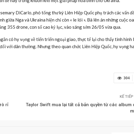
n đề này trong khuôn khổ một giải pháp hòa bình cho Ukraina.
osemary DiCarlo, phó tổng thư ký Liên Hiệp Quốc phụ trách các vấn đề
h giữa Nga và Ukraina hiện chỉ còn « le lói ». Bà lên án những cuộc o
bằng 355 drone, con số cao kỷ lục, vào sáng sớm 26/05 vừa qua.
ắn có hy vọng về tiến triển ngoại giao, thực tế lại cho thấy tình hình 
i đối với dân thường. Nhưng theo quan chức Liên Hiệp Quốc, hy vọng h
304
KẾ TIẾ
rò rỉ
Taylor Swift mua lại tất cả bản quyền từ các album 
m