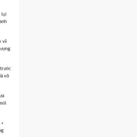
 tại
hanh
« về
 lượng
 trước
là vô
hưa
 mới
 »
ng