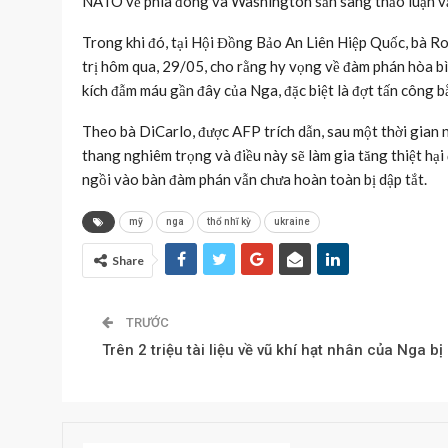
NATO về phía đông và Washington sẵn sàng thảo luận vấ
Trong khi đó, tại Hội Đồng Bảo An Liên Hiệp Quốc, bà R
trị hôm qua, 29/05, cho rằng hy vọng về đàm phán hòa bìn
kích đẫm máu gần đây của Nga, đặc biệt là đợt tấn công 
Theo bà DiCarlo, được AFP trích dẫn, sau một thời gian ng
thang nghiêm trọng và điều này sẽ làm gia tăng thiệt hạ
ngồi vào bàn đàm phán vẫn chưa hoàn toàn bị dập tắt.
mỹ
nga
thổ nhĩ kỳ
ukraine
Share
TRƯỚC
Trên 2 triệu tài liệu về vũ khí hạt nhân của Nga bị 