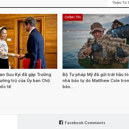
Thêm Từ T
CHÍNH TRỊ
an Suu Kyi đã gặp Trưởng
Bộ Tư pháp Mỹ đã gửi trát hầu t
hường trú của Ủy ban Chữ
nhà báo tự do Matthew Cole tron
uốc tế
báo…
Facebook Comments