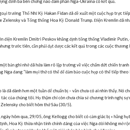
ợng đỉnh ba bên chừng nào đàm phán Nga-Ukraina có kết quả.
oại trưởng Thổ Nhĩ Kỳ Hakan Fidan đã đề xuất một cuộc họp trực tiếp
ne Zelensky và Tổng thống Hoa Kỳ Donald Trump. Điện Kremlin đã n
ên điện Kremlin Dmitri Peskov khẳng định tổng thống Vladimir Putin, 
 nhưng trước tiên, cần phải đạt được các kết quả trong các cuộc thương
ột bản ghi nhớ đã hứa làm rõ lập trường về việc chấm dứt chiến tranh
ng Nga đang “làm mọi thứ có thể để đảm bảo cuộc họp có thể tiếp theo 
ho là đã dành hơn một tuần để chuẩn bị – vẫn chưa có ai nhìn thấy. Nó c
i tác của chúng tôi. Họ thậm chí còn chưa chia sẻ chương trình nghị sự
g Zelensky cho biết hôm thứ Sáu (30/5).
gày hôm qua, 29/05, ông Kellogg cho biết có cảm giác bị « hẫng hụt
 định, Hoa Kỳ thừa nhận tính chính đáng của việc Nga đòi không mở rộ