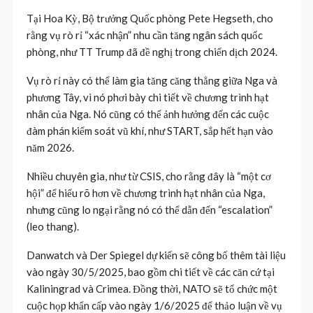
Tại Hoa Kỳ, Bộ trưởng Quốc phòng Pete Hegseth, cho
rằng vụ rò rỉ “xác nhận” nhu cần tăng ngân sách quốc
phòng, như TT Trump đã đề nghị trong chiến dịch 2024.
Vụ rò rỉ này có thể làm gia tăng căng thẳng giữa Nga và
phương Tây, vì nó phơi bày chi tiết về chương trình hạt
nhân của Nga. Nó cũng có thể ảnh hưởng đến các cuộc
đàm phán kiểm soát vũ khí, như START, sắp hết hạn vào
năm 2026.
Nhiều chuyên gia, như từ CSIS, cho rằng đây là “một cơ
hội” để hiểu rõ hơn về chương trình hạt nhân của Nga,
nhưng cũng lo ngại rằng nó có thể dẫn đến “escalation”
(leo thang).
Danwatch và Der Spiegel dự kiến sẽ công bố thêm tài liệu
vào ngày 30/5/2025, bao gồm chi tiết về các căn cứ tại
Kaliningrad và Crimea. Đồng thời, NATO sẽ tổ chức một
cuộc họp khẩn cấp vào ngày 1/6/2025 để thảo luận về vụ