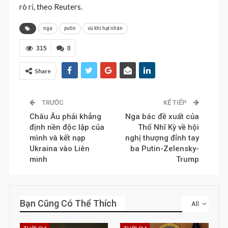
rò rỉ, theo Reuters.
nga
putin
vũ khí hạt nhân
315
0
Share
TRƯỚC
KẾ TIẾP
Châu Âu phải khẳng
Nga bác đề xuất của
định nền độc lập của
Thổ Nhĩ Kỳ về hội
mình và kết nạp
nghị thượng đỉnh tay
Ukraina vào Liên
ba Putin-Zelensky-
minh
Trump
Bạn Cũng Có Thể Thích
All