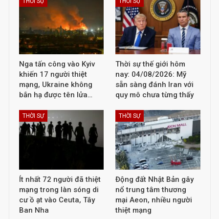
THỜI SỰ
THỜI SỰ
Nga tấn công vào Kyiv
Thời sự thế giới hôm
khiến 17 người thiệt
nay: 04/08/2026: Mỹ
mạng, Ukraine không
sẵn sàng đánh Iran với
bắn hạ được tên lửa…
quy mô chưa từng thấy
THỜI SỰ
THỜI SỰ
Ít nhất 72 người đã thiệt
Động đất Nhật Bản gây
mạng trong làn sóng di
nổ trung tâm thương
cư ồ ạt vào Ceuta, Tây
mại Aeon, nhiều người
Ban Nha
thiệt mạng