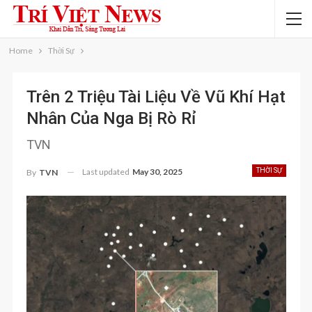
Home
Thời Sự
Trên 2 Triệu Tài Liệu Về Vũ Khí Hạt
Nhân Của Nga Bị Rò Rỉ
TVN
Last updated
May 30, 2025
THỜI SỰ
By
TVN