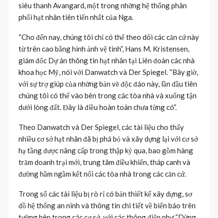
siêu thanh Avangard, một trong những hệ thống phân
phối hạt nhân tiên tiến nhất của Nga.
“Cho đến nay, chúng tôi chỉ có thể theo dõi các căn cứ này
từ trên cao bằng hình ảnh vệ tinh”, Hans M. Kristensen,
giám đốc Dự án thông tin hạt nhân tại Liên đoàn các nhà
khoa học Mỹ, nói với Danwatch và Der Spiegel. “Bây giờ,
với sự trợ giúp của những bản vẽ độc đáo này, lần đầu tiên
chúng tôi có thể vào bên trong các tòa nhà và xuống tận
dưới lòng đất. Đây là điều hoàn toàn chưa từng có”.
Theo Danwatch và Der Spiegel, các tài liệu cho thấy
nhiều cơ sở hạt nhân đã bị phá bỏ và xây dựng lại với cơ sở
hạ tầng được nâng cấp trong thập kỷ qua, bao gồm hàng
trăm doanh trại mới, trung tâm điều khiển, tháp canh và
đường hầm ngầm kết nối các tòa nhà trong các căn cứ.
Trong số các tài liệu bị rò rỉ có bản thiết kế xây dựng, sơ
đồ hệ thống an ninh và thông tin chi tiết về biển báo trên
tường bên trong các cơ sở, với các thông điệp như “Dừng