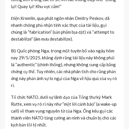
lại! Quay lại! Khu vực cấm!”
Điện Kremlin, qua phát ngôn nhân Dmitry Peskov, đã
nhanh chóng phủ nhận tính xác thực của tài liệu, gọi
chúng là “fabrication” (sản phẩm bịa đặt) và “attempt to
destabilize” (âm mưu destabilize).
Bộ Quốc phòng Nga, trong một tuyên bố vào ngày hôm
nay 29/5/2025, khẳng định rằng tài liệu này không phải
là “authentic” (chính thống), nhưng không cung cấp bằng
chứng cụ thể. Tuy nhiên, các nhà phân tích cho rằng phản
ứng này phản ánh sự lo ngại của Nga về hậu quả của vụ rò
rỉ.
Tổ chức NATO, dưới sự lãnh đạo của Tổng thư ký Mark
Rutte, xem vụ rò rỉ này như “một lời cảnh báo” (a wake-up
call) về tham vọng nguyên tử của Nga. Ông kêu gọi các
thành viên NATO tăng cường an ninh và chuẩn bị cho các
kịch bản tồi tệ nhất.