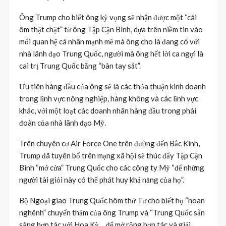
Ông Trump cho biết ông kỳ vọng sẽ nhận được một “cái
ôm thật chặt” từ ông Tập Cận Bình, dựa trên niềm tin vào
mối quan hệ cá nhân mạnh mẽ mà ông cho là đang có với
nhà lãnh đạo Trung Quốc, người mà ông hết lời ca ngợi là
cai trị Trung Quốc bằng “bàn tay sắt”.
Ưu tiên hàng đầu của ông sẽ là các thỏa thuận kinh doanh
trong lĩnh vực nông nghiệp, hàng không và các lĩnh vực
khác, với một loạt các doanh nhân hàng đầu trong phái
đoàn của nhà lãnh đạo Mỹ.
Trên chuyên cơ Air Force One trên đường đến Bắc Kinh,
Trump đã tuyên bố trên mạng xã hội sẽ thúc đẩy Tập Cận
Bình “mở cửa” Trung Quốc cho các công ty Mỹ “để những
người tài giỏi này có thể phát huy khả năng của họ”.
Bộ Ngoại giao Trung Quốc hôm thứ Tư cho biết họ “hoan
nghênh” chuyến thăm của ông Trump và “Trung Quốc sẵn
sàng hợp tác với Hoa Kỳ… để mở rộng hợp tác và giải