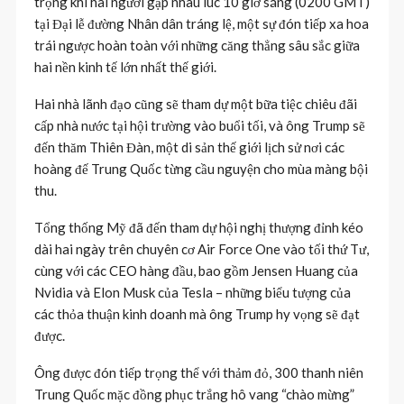
trọng khi hai người gặp nhau lúc 10 giờ sáng (0200 GMT)
tại Đại lễ đường Nhân dân tráng lệ, một sự đón tiếp xa hoa
trái ngược hoàn toàn với những căng thẳng sâu sắc giữa
hai nền kinh tế lớn nhất thế giới.
Hai nhà lãnh đạo cũng sẽ tham dự một bữa tiệc chiêu đãi
cấp nhà nước tại hội trường vào buổi tối, và ông Trump sẽ
đến thăm Thiên Đàn, một di sản thế giới lịch sử nơi các
hoàng đế Trung Quốc từng cầu nguyện cho mùa màng bội
thu.
Tổng thống Mỹ đã đến tham dự hội nghị thượng đỉnh kéo
dài hai ngày trên chuyên cơ Air Force One vào tối thứ Tư,
cùng với các CEO hàng đầu, bao gồm Jensen Huang của
Nvidia và Elon Musk của Tesla – những biểu tượng của
các thỏa thuận kinh doanh mà ông Trump hy vọng sẽ đạt
được.
Ông được đón tiếp trọng thể với thảm đỏ, 300 thanh niên
Trung Quốc mặc đồng phục trắng hô vang “chào mừng”