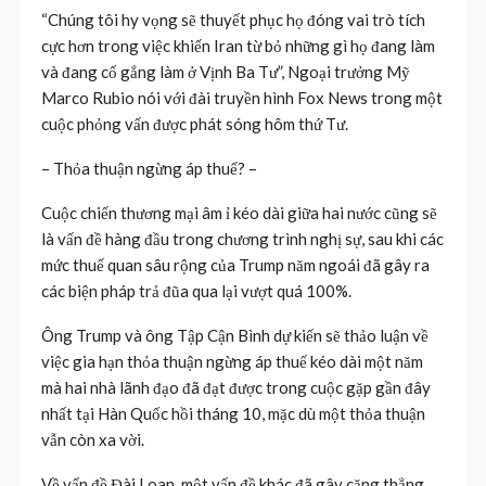
“Chúng tôi hy vọng sẽ thuyết phục họ đóng vai trò tích
cực hơn trong việc khiến Iran từ bỏ những gì họ đang làm
và đang cố gắng làm ở Vịnh Ba Tư”, Ngoại trưởng Mỹ
Marco Rubio nói với đài truyền hình Fox News trong một
cuộc phỏng vấn được phát sóng hôm thứ Tư.
– Thỏa thuận ngừng áp thuế? –
Cuộc chiến thương mại âm ỉ kéo dài giữa hai nước cũng sẽ
là vấn đề hàng đầu trong chương trình nghị sự, sau khi các
mức thuế quan sâu rộng của Trump năm ngoái đã gây ra
các biện pháp trả đũa qua lại vượt quá 100%.
Ông Trump và ông Tập Cận Bình dự kiến ​​sẽ thảo luận về
việc gia hạn thỏa thuận ngừng áp thuế kéo dài một năm
mà hai nhà lãnh đạo đã đạt được trong cuộc gặp gần đây
nhất tại Hàn Quốc hồi tháng 10, mặc dù một thỏa thuận
vẫn còn xa vời.
Về vấn đề Đài Loan, một vấn đề khác đã gây căng thẳng