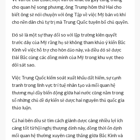
cho quan hệ song phương, ông Trump hôm thứ Hai cho
biết ông sẽ nói chuyện với ông Tập về việc Mỹ bán vũ khí
cho nền dân chủ tự trị mà Trung Quốc tuyên bố chủ quyền.
Đó sẽ là một sự thay đổi so với lập trường kiên quyết
trước đây của Mỹ rằng họ sẽ không tham khảo ý kiến ​​Bắc
Kinh về việc hỗ trợ cho hòn đảo này, và điều đó sẽ được
Đài Bắc cùng các đồng minh của Mỹ trong khu vực theo
dõi sát sao.
Việc Trung Quốc kiểm soát xuất khẩu đất hiếm, sự cạnh
tranh trong lĩnh vực trí tuệ nhân tạo và mối quan hệ
thương mại đầy biến động giữa hai nước cũng nằm trong
số những chủ đề dự kiến ​​sẽ được hai nguyên thủ quốc gia
thảo luận.
Cả hai bên đều sẽ tìm cách giành được càng nhiều lợi ích
càng tốt từ hội nghị thượng đỉnh này, đồng thời ổn định
mối quan hệ thường xuyên căng thẳng giữa Bắc Kinh và