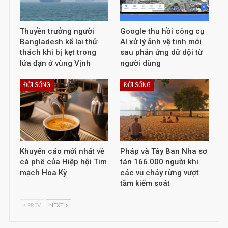
Thuyền trưởng người
Google thu hồi công cụ
Bangladesh kể lại thử
AI xử lý ảnh vệ tinh mới
thách khi bị kẹt trong
sau phản ứng dữ dội từ
lửa đạn ở vùng Vịnh
người dùng
ĐỜI SỐNG
ĐỜI SỐNG
Khuyến cáo mới nhất về
Pháp và Tây Ban Nha sơ
cà phê của Hiệp hội Tim
tán 166.000 người khi
mạch Hoa Kỳ
các vụ cháy rừng vượt
tầm kiểm soát
PREV
NEXT