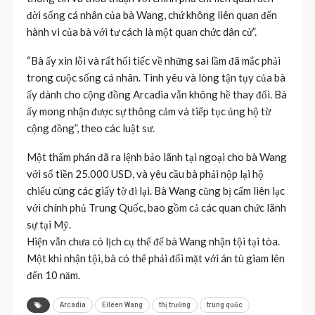
đời sống cá nhân của bà Wang, chứ không liên quan đến
hành vi của bà với tư cách là một quan chức dân cử”.
“Bà ấy xin lỗi và rất hối tiếc về những sai lầm đã mắc phải
trong cuộc sống cá nhân. Tình yêu và lòng tận tụy của bà
ấy dành cho cộng đồng Arcadia vẫn không hề thay đổi. Bà
ấy mong nhận được sự thông cảm và tiếp tục ủng hộ từ
cộng đồng”, theo các luật sư.
Một thẩm phán đã ra lệnh bảo lãnh tại ngoại cho bà Wang
với số tiền 25.000 USD, và yêu cầu bà phải nộp lại hộ
chiếu cùng các giấy tờ đi lại. Bà Wang cũng bị cấm liên lạc
với chính phủ Trung Quốc, bao gồm cả các quan chức lãnh
sự tại Mỹ.
Hiện vẫn chưa có lịch cụ thể để bà Wang nhận tội tại tòa.
Một khi nhận tội, bà có thể phải đối mặt với án tù giam lên
đến 10 năm.
Arcadia
Eileen Wang
thị trường
trung quốc