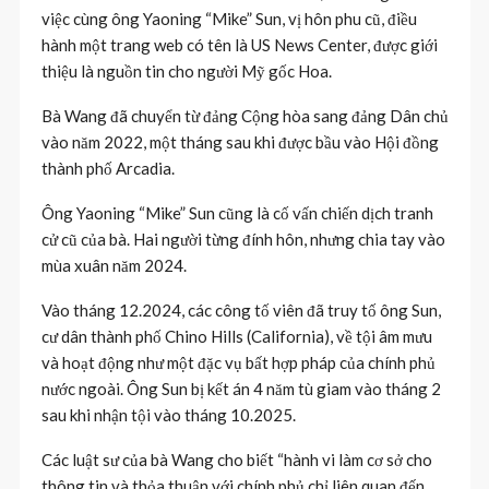
việc cùng ông Yaoning “Mike” Sun, vị hôn phu cũ, điều
hành một trang web có tên là US News Center, được giới
thiệu là nguồn tin cho người Mỹ gốc Hoa.
Bà Wang đã chuyển từ đảng Cộng hòa sang đảng Dân chủ
vào năm 2022, một tháng sau khi được bầu vào Hội đồng
thành phố Arcadia.
Ông Yaoning “Mike” Sun cũng là cố vấn chiến dịch tranh
cử cũ của bà. Hai người từng đính hôn, nhưng chia tay vào
mùa xuân năm 2024.
Vào tháng 12.2024, các công tố viên đã truy tố ông Sun,
cư dân thành phố Chino Hills (California), về tội âm mưu
và hoạt động như một đặc vụ bất hợp pháp của chính phủ
nước ngoài. Ông Sun bị kết án 4 năm tù giam vào tháng 2
sau khi nhận tội vào tháng 10.2025.
Các luật sư của bà Wang cho biết “hành vi làm cơ sở cho
thông tin và thỏa thuận với chính phủ chỉ liên quan đến