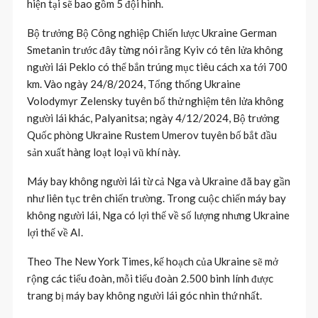
hiện tại sẽ bao gồm 5 đội hình.
Bộ trưởng Bộ Công nghiệp Chiến lược Ukraine German
Smetanin trước đây từng nói rằng Kyiv có tên lửa không
người lái Peklo có thể bắn trúng mục tiêu cách xa tới 700
km. Vào ngày 24/8/2024, Tổng thống Ukraine
Volodymyr Zelensky tuyên bố thử nghiệm tên lửa không
người lái khác, Palyanitsa; ngày 4/12/2024, Bộ trưởng
Quốc phòng Ukraine Rustem Umerov tuyên bố bắt đầu
sản xuất hàng loạt loại vũ khí này.
Máy bay không người lái từ cả Nga và Ukraine đã bay gần
như liên tục trên chiến trường. Trong cuộc chiến máy bay
không người lái, Nga có lợi thế về số lượng nhưng Ukraine
lợi thế về AI.
Theo The New York Times, kế hoạch của Ukraine sẽ mở
rộng các tiểu đoàn, mỗi tiểu đoàn 2.500 binh lính được
trang bị máy bay không người lái góc nhìn thứ nhất.