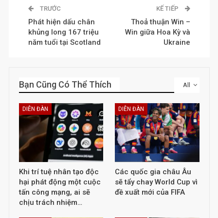
TRƯỚC
KẾ TIẾP
Phát hiện dấu chân
Thoả thuận Win –
khủng long 167 triệu
Win giữa Hoa Kỳ và
năm tuổi tại Scotland
Ukraine
Bạn Cũng Có Thể Thích
All
DIỄN ĐÀN
DIỄN ĐÀN
Khi trí tuệ nhân tạo độc
Các quốc gia châu Âu
hại phát động một cuộc
sẽ tẩy chay World Cup vì
tấn công mạng, ai sẽ
đề xuất mới của FIFA
chịu trách nhiệm…