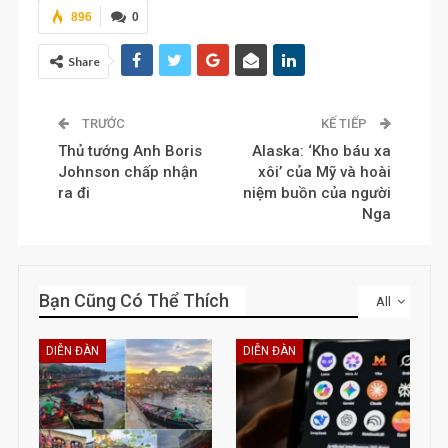
896
0
Share
TRƯỚC
KẾ TIẾP
Thủ tướng Anh Boris
Alaska: ‘Kho báu xa
Johnson chấp nhận
xôi’ của Mỹ và hoài
ra đi
niệm buồn của người
Nga
Bạn Cũng Có Thể Thích
All
DIỄN ĐÀN
DIỄN ĐÀN