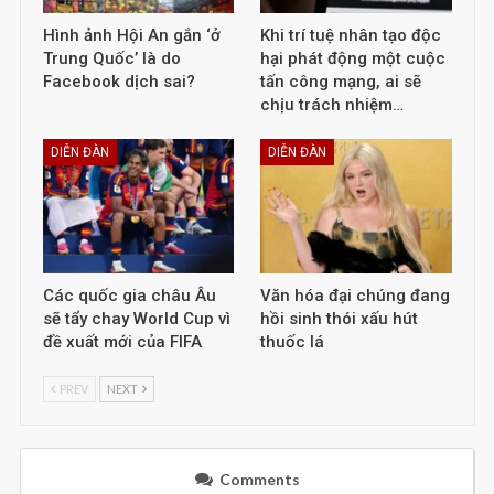
Hình ảnh Hội An gắn ‘ở
Khi trí tuệ nhân tạo độc
Trung Quốc’ là do
hại phát động một cuộc
Facebook dịch sai?
tấn công mạng, ai sẽ
chịu trách nhiệm…
DIỄN ĐÀN
DIỄN ĐÀN
Các quốc gia châu Âu
Văn hóa đại chúng đang
sẽ tẩy chay World Cup vì
hồi sinh thói xấu hút
đề xuất mới của FIFA
thuốc lá
PREV
NEXT
Comments