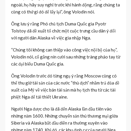
ngoài, họ hãy suy nghĩ trước khi hành động, rằng chúng ta
cũng có thứ gì đó để lấy lại”, ông Volodin nói.
Ông lưu ý rằng Phó chủ tịch Duma Quốc gia Pyotr
Tolstoy đã đề xuất tổ chức một cuộc trưng cầu dân ý đối
với người dân Alaska về việc gia nhập Nga.
“Chúng tôi không can thiệp vào công việc nội bộ của họ”,
Volodin nói, cố gắng nín cười sau những tràng pháo tay từ
các đại biểu Duma Quốc gia.
Ông Volodin trước đó từng ngụ ý rằng Moscow cũng có
thể thu giữ tài sản của các nước “thù địch” nhằm trả đũa đề
xuất của Mỹ về việc bán tài sản mà họ tịch thu từ các tài
phiệt Nga để tái thiết Ukraine.
Người Nga được cho là đã đến Alaska lần đầu tiên vào
những năm 1600. Những chuyến săn thú thương mại giữa
Siberia và Alaska bắt đầu diễn ra thường xuyên vào
những năm 1740. Khi đó, các khu định cư của người Nga