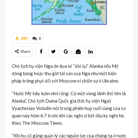
896
0
Share
Chủ tịch hạ viện Nga đe dọa sẽ “đòi lại” Alaska nếu Mỹ
đóng băng hoặc thu giữ tài sản của Nga như một biện
pháp trừng phạt đối với Moscow vì chiến sự ở Ukraine.
“Nước Mỹ hãy luôn nhớ rằng: Có một vùng lãnh thổ tên là
Alaska”, Chủ tịch Duma Quốc gia (tức hạ viện Nga)
Vyacheslav Volodin nói trong phiên họp cuối cùng của cơ
quan này hôm 6.7 trước khi các nghị sĩ bắt đầu kỳ nghỉ hè,
theo The Moscow Times.
“Khi họ cố gắng quản lý các nguồn lực của chúng ta ở nước