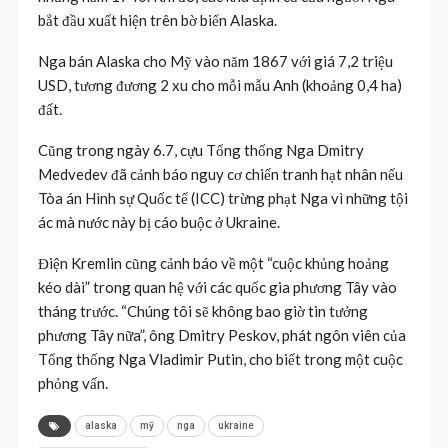
bắt đầu xuất hiện trên bờ biển Alaska.
Nga bán Alaska cho Mỹ vào năm 1867 với giá 7,2 triệu
USD, tương đương 2 xu cho mỗi mẫu Anh (khoảng 0,4 ha)
đất.
Cũng trong ngày 6.7, cựu Tổng thống Nga Dmitry
Medvedev đã cảnh báo nguy cơ chiến tranh hạt nhân nếu
Tòa án Hình sự Quốc tế (ICC) trừng phạt Nga vì những tội
ác mà nước này bị cáo buộc ở Ukraine.
Điện Kremlin cũng cảnh báo về một “cuộc khủng hoảng
kéo dài” trong quan hệ với các quốc gia phương Tây vào
tháng trước. “Chúng tôi sẽ không bao giờ tin tưởng
phương Tây nữa”, ông Dmitry Peskov, phát ngôn viên của
Tổng thống Nga Vladimir Putin, cho biết trong một cuộc
phỏng vấn.
alaska
mỹ
nga
ukraine