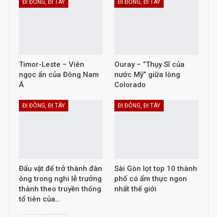
ĐI ĐÔNG, ĐI TÂY
ĐI ĐÔNG, ĐI TÂY
Timor-Leste – Viên
Ouray – “Thụy Sĩ của
ngọc ẩn của Đông Nam
nước Mỹ” giữa lòng
Á
Colorado
ĐI ĐÔNG, ĐI TÂY
ĐI ĐÔNG, ĐI TÂY
Đấu vật để trở thành đàn
Sài Gòn lọt top 10 thành
ông trong nghi lễ trưởng
phố có ẩm thực ngon
thành theo truyền thống
nhất thế giới
tổ tiên của…