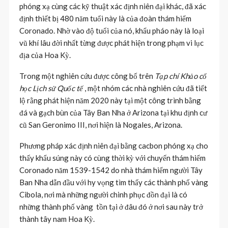
phóng xạ cùng các kỹ thuật xác định niên đại khác, đã xác
định thiết bị 480 năm tuổi này là của đoàn thám hiểm
Coronado. Nhờ vào độ tuổi của nó, khẩu pháo này là loại
vũ khí lâu đời nhất từng được phát hiện trong phạm vi lục
địa của Hoa Kỳ.
Trong một nghiên cứu được công bố trên
Tạp chí Khảo cổ
học Lịch sử Quốc tế
, một nhóm các nhà nghiên cứu đã tiết
lộ rằng phát hiện năm 2020 này tại một công trình bằng
đá và gạch bùn của Tây Ban Nha ở Arizona tại khu định cư
cũ San Geronimo III, nơi hiện là Nogales, Arizona.
Phương pháp xác định niên đại bằng cacbon phóng xạ cho
thấy khẩu súng này có cùng thời kỳ với chuyến thám hiểm
Coronado năm 1539-1542 do nhà thám hiểm người Tây
Ban Nha dẫn đầu với hy vọng tìm thấy các thành phố vàng
Cibola, nơi mà những người chinh phục đồn đại là có
những thành phố vàng tồn tại ở đâu đó ở nơi sau này trở
thành tây nam Hoa Kỳ.