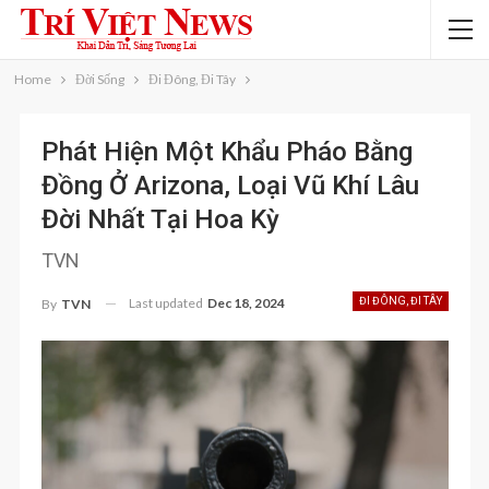
Home
Đời Sống
Đi Đông, Đi Tây
Phát Hiện Một Khẩu Pháo Bằng
Đồng Ở Arizona, Loại Vũ Khí Lâu
Đời Nhất Tại Hoa Kỳ
TVN
Last updated
Dec 18, 2024
ĐI ĐÔNG, ĐI TÂY
By
TVN