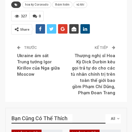
hoa kỳ Coronado
thám hiểm
vũ khí
327
0
Share
TRƯỚC
KẾ TIẾP
Ukraine ám sát
Thượng nghị sĩ Hoa
Trung tướng Igor
Kỳ Dick Durbin kêu
Kirillov của Nga giữa
gọi trả tự do cho các
Moscow
tù nhân chính trị trên
toàn thế giới bao
gồm Phạm Chí Dũng,
Phạm Đoan Trang
Bạn Cũng Có Thể Thích
All