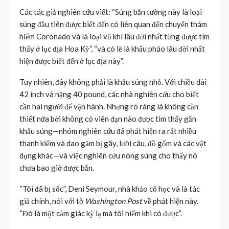
Các tác giả nghiên cứu viết: “Súng bắn tường này là loại
súng đầu tiên được biết đến có liên quan đến chuyến thám
hiểm Coronado và là loại vũ khí lâu đời nhất từng được tìm
thấy ở lục địa Hoa Kỳ”, “và có lẽ là khẩu pháo lâu đời nhất
hiện được biết đến ở lục địa này”.
Tuy nhiên, đây không phải là khẩu súng nhỏ. Với chiều dài
42 inch và nặng 40 pound, các nhà nghiên cứu cho biết
cần hai người để vận hành. Nhưng rõ ràng là không cần
thiết nữa bởi không có viên đạn nào được tìm thấy gần
khẩu súng—nhóm nghiên cứu đã phát hiện ra rất nhiều
thanh kiếm và dao găm bị gãy, lưỡi câu, đồ gốm và các vật
dụng khác—và việc nghiên cứu nòng súng cho thấy nó
chưa bao giờ được bắn.
“Tôi đã bị sốc”, Deni Seymour, nhà khảo cổ học và là tác
giả chính, nói với tờ
Washington Post
về phát hiện này.
“Đó là một cảm giác kỳ lạ mà tôi hiếm khi có được”.