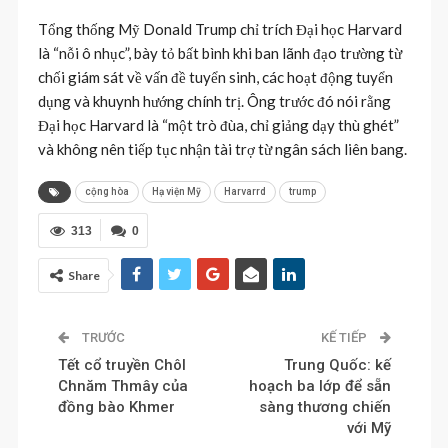
Tổng thống Mỹ Donald Trump chỉ trích Đại học Harvard
là “nỗi ô nhục”, bày tỏ bất bình khi ban lãnh đạo trường từ
chối giám sát về vấn đề tuyển sinh, các hoạt động tuyển
dụng và khuynh hướng chính trị. Ông trước đó nói rằng
Đại học Harvard là “một trò đùa, chỉ giảng dạy thù ghét”
và không nên tiếp tục nhận tài trợ từ ngân sách liên bang.
cộng hòa
Hạ viện Mỹ
Harvarrd
trump
313
0
Share
TRƯỚC
KẾ TIẾP
Tết cổ truyền Chôl
Trung Quốc: kế
Chnăm Thmây của
hoạch ba lớp để sẵn
đồng bào Khmer
sàng thương chiến
với Mỹ