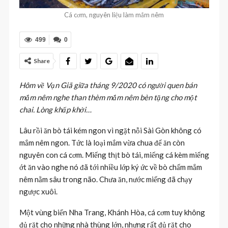
Cá cơm, nguyên liệu làm mắm nêm
499
0
Share
Hôm về Vạn Giã giữa tháng 9/2020 có người quen bán
mắm nêm nghe than thèm mắm nêm bèn tặng cho một
chai. Lòng khấp khởi…
Lâu rồi ăn bò tái kém ngon vì ngặt nỗi Sài Gòn không có
mắm nêm ngon. Tức là loại mắm vừa chua để ăn còn
nguyên con cá cơm. Miếng thịt bò tái, miếng cá kèm miếng
ớt ăn vào nghe nó đã tới nhiều lớp ký ức về bò chấm mắm
nêm nằm sâu trong não. Chưa ăn, nước miếng đã chạy
ngược xuôi.
Một vùng biển Nha Trang, Khánh Hòa, cá cơm tuy không
đủ rặt cho những nhà thùng lớn, nhưng rất đủ rặt cho