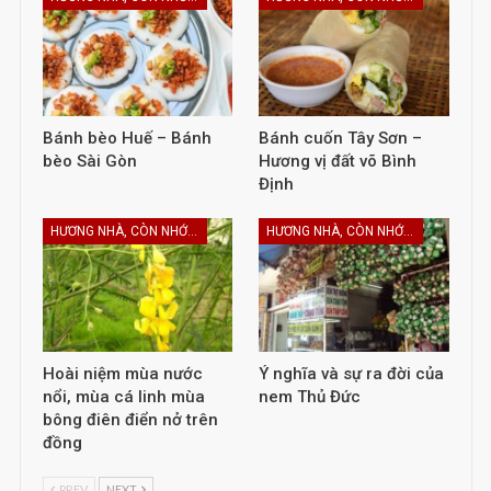
Bánh bèo Huế – Bánh
Bánh cuốn Tây Sơn –
bèo Sài Gòn
Hương vị đất võ Bình
Định
HƯƠNG NHÀ, CÒN NHỚ KHÔNG EM
HƯƠNG NHÀ, CÒN NHỚ KHÔNG EM
Hoài niệm mùa nước
Ý nghĩa và sự ra đời của
nổi, mùa cá linh mùa
nem Thủ Đức
bông điên điển nở trên
đồng
PREV
NEXT