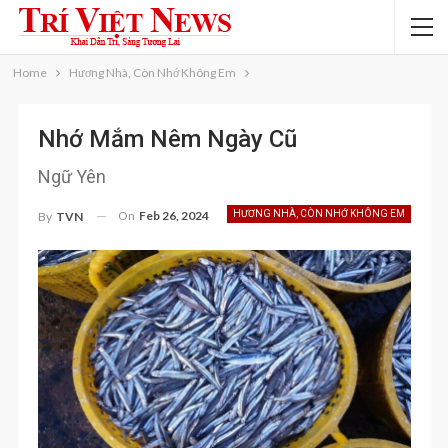
Home
Hương Nhà, Còn Nhớ Không Em
Nhớ Mắm Nêm Ngày Cũ
Ngữ Yên
On
Feb 26, 2024
HƯƠNG NHÀ, CÒN NHỚ KHÔNG EM
By
TVN