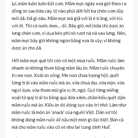
lại, mắm luôn luôn bắt cơm. Mắm mực ngày xưa giở theo ra
đồng ăn sau bữa cày, tệ nào phải dứt hết ba chén cơm đầy
mới đã. Đã gì đâu. Mắm mực mà giã với lá é trắng, với tỏi,
với ớt. Thì có nước đem… đổ. Bây giờ, mỗi bữa chỉ được ăn
lưng chén cơm, vì đọa béo phì nó rượt nà nà sau lưng. Nên,
mắm mực bây giờ không ngon bằng xưa là vậy, vì không
được ăn cho đã.
Hết mắm mực quê tôi còn có một mùa ruốc. Mắm ruốc làm
nhanh ăn không thơm bằng mắm lâu ăn. Mắm ruốc chuyên
trị me non. Xoài ăn sống. Me non chưa tượng hột, quết
từng trái vào mắm ruốc mà ăn, vừa chua dịu, vừa mặn, vừa
ngọt đạm, vừa thơm mùi gia vị ớt, ngò. Gọt từng miếng
xoài tứ quý trái to bằng quả dừa xiêm, chắm kiểu quệt đậm
mắm ruốc mà ăn. Kiểu ăn đó đóng sẹo vào trí nhớ. Làm như
mắm ruốc là món ăn ‘snack’ của người Việt. Dân xứ tôi
không dùng mắm ruốc để nấu một món gì đặc biệt. Bún cá
mà cho mắm ruốc vào có vẻ như lai ‘cung đình Huế’.