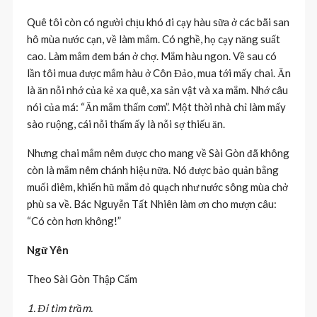
Quê tôi còn có người chịu khó đi cạy hàu sữa ở các bãi san
hô mùa nước cạn, về làm mắm. Có nghề, họ cạy năng suất
cao. Làm mắm đem bán ở chợ. Mắm hàu ngon. Về sau có
lần tôi mua được mắm hàu ở Côn Đảo, mua tới mấy chai. Ăn
là ăn nỗi nhớ của kẻ xa quê, xa sản vật và xa mắm. Nhớ câu
nói của má: “Ăn mắm thấm cơm”. Một thời nhà chỉ làm mấy
sào ruộng, cái nỗi thấm ấy là nỗi sợ thiếu ăn.
Nhưng chai mắm nêm được cho mang về Sài Gòn đã không
còn là mắm nêm chánh hiệu nữa. Nó được bảo quản bằng
muối diêm, khiến hũ mắm đỏ quạch như nước sông mùa chở
phù sa về. Bác Nguyễn Tất Nhiên làm ơn cho mượn câu:
“Có còn hơn không!”
Ngữ Yên
Theo Sài Gòn Thập Cẩm
1. Đi tìm trầm.