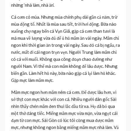
những ‘nhà làm, nhà ăn’.
Cá cơm có mùa. Nhưng mùa chính phụ dài gần cả năm, trừ
mùa động tố. Nhất là mùa sau tết, trời hơi động. Bữa nào
xuống chợ ngay bến cá Vạn Giã, gặp cá cơm than tươi là
má mua về lượng vừa đủ để ủ hũ mắm ăn vài ngày. Mắm chỉ
ngon khi thời gian ăn trong vài ngày. Sau đó cá bị ngấu, ra
nước, mất đi cái ngon trọn vẹn. Người Trung làm mắm chỉ
có cá với muối. Không qua công đoạn chao đường như
người Nam. Vì thế mà con mắm không để lâu được. Nhưng
biển gần. Làm hết hũ này, bữa nào gặp cá lại làm hũ khác.
Gặp mực làm mắm mực.
Mắm mực ngon hơn mắm nêm cá cơm. Để được lâu hơn, vì
sớ thịt con mực khác với con cá. Nhiều người dân gốc Sài
nhìn thấy chén mắm đen thui lắc đầu từ xa. Họ đã bỏ qua
một thứ đáng tiếc. Miếng mắm mực vừa mặn, vừa ngọt cái
đạm từ con mực. Sài Gòn có lúc tôi cũng mua được mắm
mực, nhưng không ngon bằng miếng mắm mực nhà làm. Vả