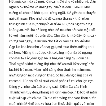
Hết mực có mùa cá ngừ. Khi cá ngừ ở chợ về nhiều, rẻ. Dân
nghèo cứ thế mà ăn dài ngày. Nhất là dân đi điệu1 kho
miếng cá cho nó khô queo, cứng ngắt. Để giở theo chuyến
núi dài ngày. Kho như thế để cả nửa tháng – thời gian
trung bình của một chuyến đi trầm. Ruột cá ngừ thường
không ăn. Mỗi bộ đồ lòng như thế má cho hết vào một cái
tô với nắm muối hột trồn đều. Cho đến khi tô đầy lòng cá –
chừng vài ngày, là lúc má cho tất cả vào cái trả để kho.
Gặp lúc kha kha như vào vụ gặt, má mua thêm miếng thịt
mỡ heo. Miếng thịt được xắt to bằng một nửa bề ngang
con bài tứ sắc, dày gấp ba lá bài, dài bằng 1/3 con bài.
Thời nghèo khó miếng thịt như thế ăn mới ‘bền vững’ đến
lúc hết trả mắm. Mắm ruột cũng đen thui như mắm mực,
nhưng ngon một vị ngon khác, có hậu đăng đắng của vị
caramel. Lúc đó tất cả ruột cá đã phân rả chỉ còn lợn cợn.
Cũng ý vị như câu 1:5 trong sách Diễm Ca của Kinh
Thánh: ‘em tuy đen, nhưng em xinh em đẹp…’ Đặc biệt mắm
ruột lại hạp với cà dĩa. Cà dĩa xắt mỏng cho vào thau nước
muối nhỏ để khỏi bị oxy hóa đen thui, chấm quết với mắm