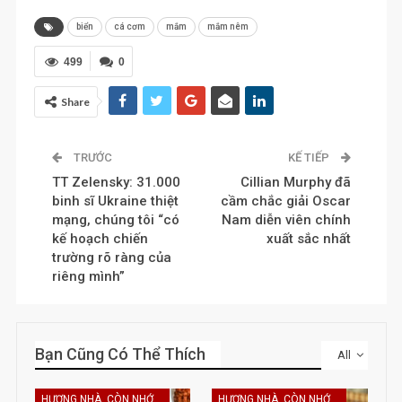
biển
cá cơm
mắm
mắm nêm
499
0
Share
TRƯỚC
KẾ TIẾP
TT Zelensky: 31.000
Cillian Murphy đã
binh sĩ Ukraine thiệt
cầm chắc giải Oscar
mạng, chúng tôi “có
Nam diễn viên chính
kế hoạch chiến
xuất sắc nhất
trường rõ ràng của
riêng mình”
Bạn Cũng Có Thể Thích
All
HƯƠNG NHÀ, CÒN NHỚ KHÔNG EM
HƯƠNG NHÀ, CÒN NHỚ KHÔNG EM