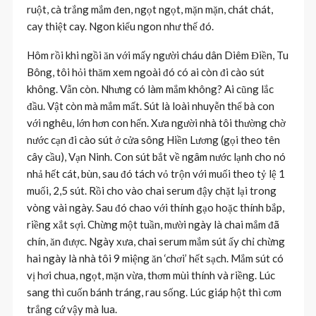
ruột, cà trắng mắm đen, ngọt ngọt, mặn mặn, chát chát,
cay thiệt cay. Ngon kiểu ngon như thế đó.
Hôm rồi khi ngồi ăn với mấy người cháu dân Diêm Điền, Tu
Bông, tôi hỏi thăm xem ngoài đó có ai còn đi cào sút
không. Vẫn còn. Nhưng có làm mắm không? Ai cũng lắc
đầu. Vật còn mà mắm mất. Sút là loài nhuyễn thể bà con
với nghêu, lớn hơn con hến. Xưa người nhà tôi thường chờ
nước cạn đi cào sút ở cửa sông Hiền Lương (gọi theo tên
cây cầu), Vạn Ninh. Con sút bắt về ngâm nước lạnh cho nó
nhả hết cát, bùn, sau đó tách vỏ trộn với muối theo tỷ lệ 1
muối, 2,5 sút. Rồi cho vào chai serum đậy chặt lại trong
vòng vài ngày. Sau đó chao với thính gạo hoặc thính bắp,
riềng xắt sợi. Chừng một tuần, mười ngày là chai mắm đã
chín, ăn được. Ngày xưa, chai serum mắm sút ấy chỉ chừng
hai ngày là nhà tôi 9 miệng ăn ‘chơi’ hết sạch. Mắm sút có
vị hơi chua, ngọt, mặn vừa, thơm mùi thính và riềng. Lúc
sang thì cuốn bánh tráng, rau sống. Lúc giáp hột thì cơm
trắng cứ vậy mà lua.