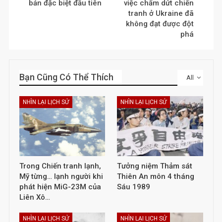
bản đặc biệt đầu tiên
việc chấm dứt chiến
tranh ở Ukraine đã
không đạt được đột
phá
Bạn Cũng Có Thể Thích
All
NHÌN LẠI LỊCH SỬ
NHÌN LẠI LỊCH SỬ
Trong Chiến tranh lạnh,
Tưởng niệm Thảm sát
Mỹ từng… lạnh người khi
Thiên An môn 4 tháng
phát hiện MiG-23M của
Sáu 1989
Liên Xô…
NHÌN LẠI LỊCH SỬ
NHÌN LẠI LỊCH SỬ