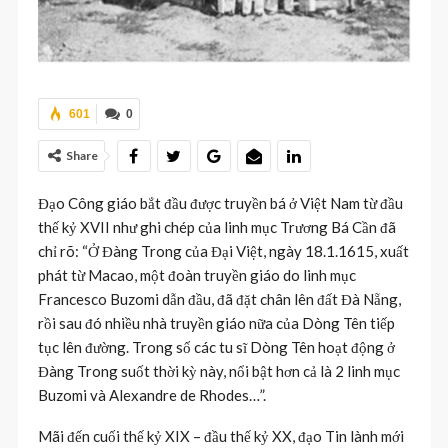
601
0
Share
Đạo Công giáo bắt đầu được truyền bá ở Việt Nam từ đầu
thế kỷ XVII như ghi chép của linh mục Trương Bá Cần đã
chỉ rõ: “Ở Đàng Trong của Đại Việt, ngày 18.1.1615, xuất
phát từ Macao, một đoàn truyền giáo do linh mục
Francesco Buzomi dẫn đầu, đã đặt chân lên đất Đà Nẵng,
rồi sau đó nhiều nhà truyền giáo nữa của Dòng Tên tiếp
tục lên đường. Trong số các tu sĩ Dòng Tên hoạt động ở
Đàng Trong suốt thời kỳ này, nổi bật hơn cả là 2 linh mục
Buzomi và Alexandre de Rhodes…”.
Mãi đến cuối thế kỷ XIX – đầu thế kỷ XX, đạo Tin lành mới