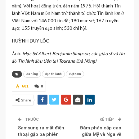
năm). Với hoạt động trên, đến năm 1975, Hội thánh Tin
lành Việt Nam miền Nam trở thành tổ chức Tin lành lớn ở
Việt Nam với 146.000 tín đồ; 190 mục sư; 167 truyền
đạo; 155 truyền đạo sinh; 530 chi hội.
HUỲNH DUY LỘC
Ảnh:
Mục Sư Albert Benjamin Simpson, các giáo sĩ và tín
đồ Tin lành đầu tiên tại Tourane (Đà Nẵng)
đà nẵng
đạo tin lành
việt nam
601
0
Share
TRƯỚC
KẾ TIẾP
Samsung ra mắt điện
Đàm phán cấp cao
thoại gập ba phiên
giữa Mỹ và Nga về