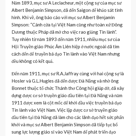
Năm 1893, mục sư A Leclacheur, một cộng sự của mục sư
Albert Benjamin Simpson, đã đến Saigon để khảo sát tình
hình. Khi về, ông báo cáo với mục sư Albert Benjamin
Simpson: “Cánh cửa tại Việt Nam cũng như toàn xứ Đông
Dương thuộc Pháp đã mở cho việc rao giảng Tin lành”.
Tuy nhiên từ năm 1893 đến năm 1911, nhiều mục sư của
Hội Truyền giáo Phúc Âm Liên hiệp ở nước ngoài đã tìm
cách đến để truyền bá đạo Tin lành vào Việt Nam nhưng
đều không có kết quả.
Đến năm 1911, mục sư R.A.Jaffray cùng với hai cộng sự là
Hosler và G.L.Hugles đã đến được Đà Nẵng và nhờ ông
Bonnet thuộc tổ chức Thánh thơ Công hội giúp đỡ, đã xây
dựng được cơ sở truyền giáo đầu tiên tại Đà Nẵng và năm
1911 được xem là cột mốc để khởi đầu việc truyền bá đạo
Tin lành vào Việt Nam. Việc lập được cơ sở truyền giáo
đầu tiên tại Đà Nẵng đã làm cho các lãnh đạo hết sức phấn
khởi và mục sư Albert Benjamin Simpson đã tiếp tục bổ
sung lực lượng giáo sĩ vào Việt Nam để phát triển đạo