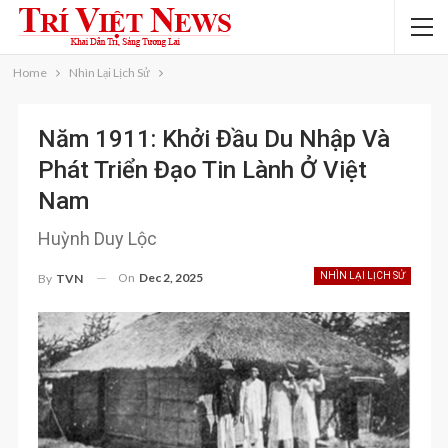
Home
Nhìn Lại Lịch Sử
Năm 1911: Khởi Đầu Du Nhập Và
Phát Triển Đạo Tin Lành Ở Việt
Nam
Huỳnh Duy Lộc
On
Dec 2, 2025
NHÌN LẠI LỊCH SỬ
By
TVN