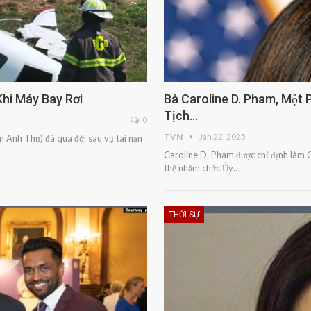
hi Máy Bay Rơi
Bà Caroline D. Pham, Một
Tịch…
0
TVN
Jan 22, 2025
 Anh Thư) đã qua đời sau vụ tai nạn
Caroline D. Pham được chỉ định làm
thệ nhậm chức Ủy…
THỜI SỰ