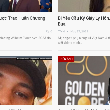
Được Trao Huân Chương
Bị Yêu Cầu Ký Giấy Ly Hôn
Búa
0
TVN
May 27, 2023
 chương Wilhelm Exner năm 2023 do
Một người phụ nữ người Việt Nam ở t
giết chồng mình…
ĐIỆN ẢNH