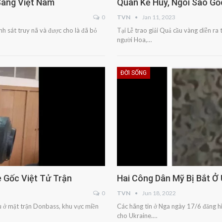
Sang Việt Nam
Quan Kế Huy, Ngôi Sao Gố
0
TVN
Jan 11, 2023
nh sát truy nã và được cho là đã bỏ
Tại Lễ trao giải Quả cầu vàng diễn ra 
người Hoa,…
ĐỜI SỐNG
e Gốc Việt Tử Trận
Hai Công Dân Mỹ Bị Bắt Ở 
0
TVN
Jun 18, 2022
ấu ở mặt trận Donbass, khu vực miền
Các hãng tin ở Nga ngày 17/6 đăng hì
cho Ukraine.…