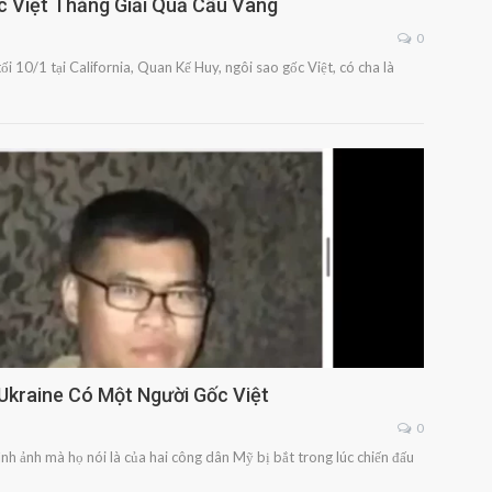
c Việt Thắng Giải Quả Cầu Vàng
0
tối 10/1 tại California, Quan Kế Huy, ngôi sao gốc Việt, có cha là
Ukraine Có Một Người Gốc Việt
0
nh ảnh mà họ nói là của hai công dân Mỹ bị bắt trong lúc chiến đấu