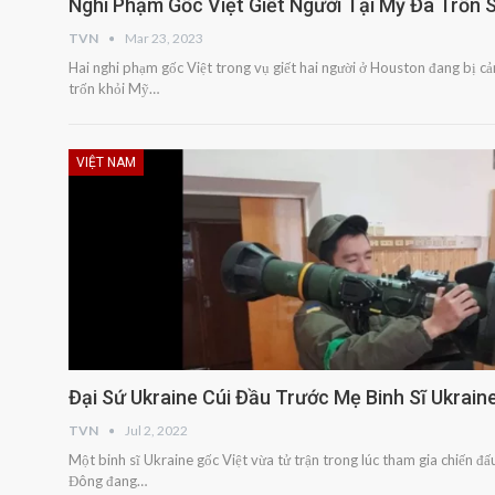
Nghi Phạm Gốc Việt Giết Người Tại Mỹ Đã Trốn 
TVN
Mar 23, 2023
Hai nghi phạm gốc Việt trong vụ giết hai người ở Houston đang bị cả
trốn khỏi Mỹ…
VIỆT NAM
Đại Sứ Ukraine Cúi Đầu Trước Mẹ Binh Sĩ Ukrain
TVN
Jul 2, 2022
Một binh sĩ Ukraine gốc Việt vừa tử trận trong lúc tham gia chiến đ
Đông đang…