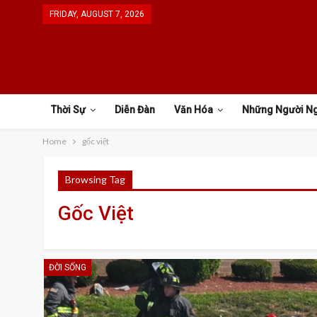
FRIDAY, AUGUST 7, 2026
Thời Sự
Diễn Đàn
Văn Hóa
Những Người N
Home
gốc việt
Browsing Tag
Gốc Việt
ĐỜI SỐNG