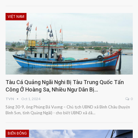
VIỆT NAM
Tàu Cá Quảng Ngãi Nghi Bị Tàu Trung Quốc Tấn
Công Ở Hoàng Sa, Nhiều Ngư Dân Bị…
TVN
Oct 1, 2024
0
Sáng 30-9, ông Phùng Bá Vương – Chủ tịch UBND xã Bình Châu (huyện
Bình Sơn, tỉnh Quảng Ngãi) - cho biết UBND xã đã…
BIỂN ĐÔNG