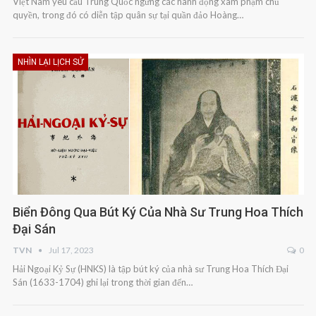
Việt Nam yêu cầu Trung Quốc ngừng các hành động xâm phạm chủ
quyền, trong đó có diễn tập quân sự tại quần đảo Hoàng…
NHÌN LẠI LỊCH SỬ
Biển Đông Qua Bút Ký Của Nhà Sư Trung Hoa Thích
Đại Sán
TVN
Jul 17, 2023
0
Hải Ngoại Kỷ Sự (HNKS) là tập bút ký của nhà sư Trung Hoa Thích Đại
Sán (1633-1704) ghi lại trong thời gian đến…