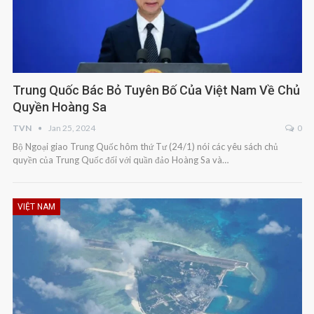
Trung Quốc Bác Bỏ Tuyên Bố Của Việt Nam Về Chủ
Quyền Hoàng Sa
TVN
Jan 25, 2024
0
Bộ Ngoại giao Trung Quốc hôm thứ Tư (24/1) nói các yêu sách chủ
quyền của Trung Quốc đối với quần đảo Hoàng Sa và…
VIỆT NAM