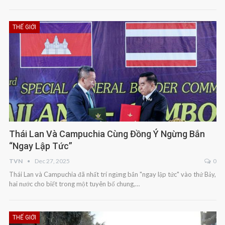
THẾ GIỚI
Thái Lan Và Campuchia Cùng Đồng Ý Ngừng Bắn
“ngay Lập Tức”
TVN
Dec 27, 2025
0
Thái Lan và Campuchia đã nhất trí ngừng bắn "ngay lập tức" vào thứ Bảy,
hai nước cho biết trong một tuyên bố chung,…
THẾ GIỚI