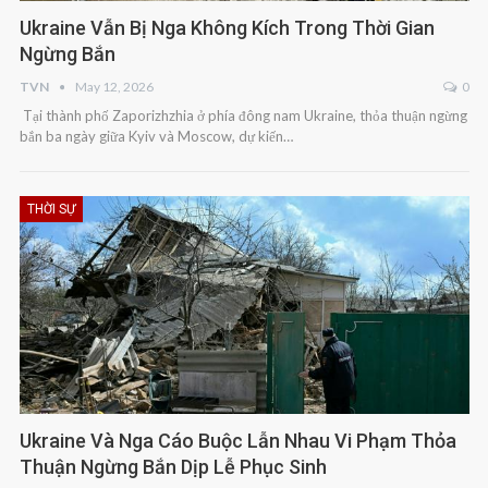
Ukraine Vẫn Bị Nga Không Kích Trong Thời Gian
Ngừng Bắn
TVN
May 12, 2026
0
Tại thành phố Zaporizhzhia ở phía đông nam Ukraine, thỏa thuận ngừng
bắn ba ngày giữa Kyiv và Moscow, dự kiến…
THỜI SỰ
Ukraine Và Nga Cáo Buộc Lẫn Nhau Vi Phạm Thỏa
Thuận Ngừng Bắn Dịp Lễ Phục Sinh