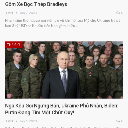
Gồm Xe Bọc Thép Bradleys
TVN
Jan 7, 2023
0
Nhà Trắng thông báo gói viện trợ vũ khí mới của Mỹ cho Ukraine trị giá
hơn 3 tỷ USD sẽ lần đầu tiên bao gồm nhiều…
THẾ GIỚI
Nga Kêu Gọi Ngưng Bắn, Ukraine Phủ Nhận, Biden:
Putin Đang Tìm Một Chút Oxy!
TVN
Jan 6, 2023
0