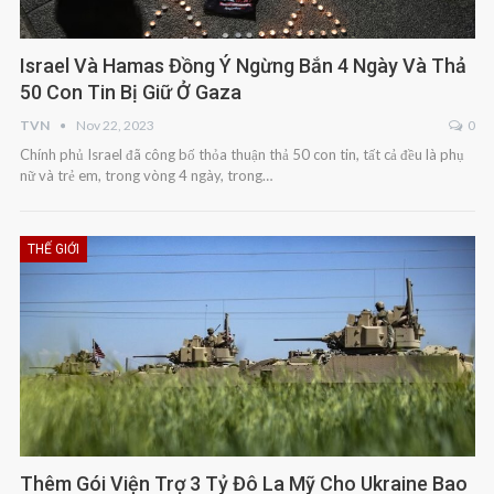
Israel Và Hamas Đồng Ý Ngừng Bắn 4 Ngày Và Thả
50 Con Tin Bị Giữ Ở Gaza
TVN
Nov 22, 2023
0
Chính phủ Israel đã công bố thỏa thuận thả 50 con tin, tất cả đều là phụ
nữ và trẻ em, trong vòng 4 ngày, trong…
THẾ GIỚI
Thêm Gói Viện Trợ 3 Tỷ Đô La Mỹ Cho Ukraine Bao