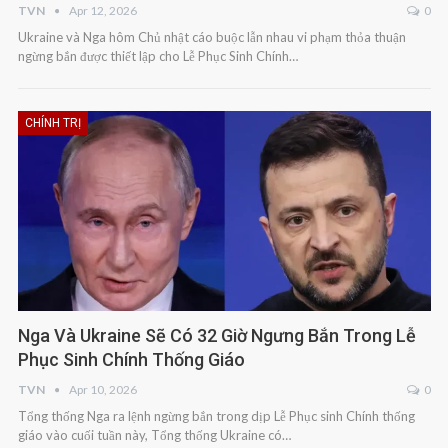
TVN
Apr 12, 2026
0
Ukraine và Nga hôm Chủ nhật cáo buộc lẫn nhau vi phạm thỏa thuận
ngừng bắn được thiết lập cho Lễ Phục Sinh Chính…
CHÍNH TRỊ
Nga Và Ukraine Sẽ Có 32 Giờ Ngưng Bắn Trong Lễ
Phục Sinh Chính Thống Giáo
TVN
Apr 10, 2026
0
Tổng thống Nga ra lệnh ngừng bắn trong dịp Lễ Phục sinh Chính thống
giáo vào cuối tuần này, Tổng thống Ukraine có…