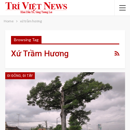
Home
xứ trầm hương
Browsing Tag
Xứ Trầm Hương
ĐI ĐÔNG, ĐI TÂY