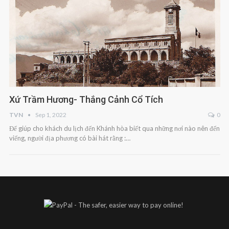
Xứ Trầm Hương- Thắng Cảnh Cổ Tích
TVN
Sep 1, 2022
0
Để giúp cho khách du lịch đến Khánh hòa biết qua những nơi nào nên đến
viếng, người địa phương có bài hát rằng :…