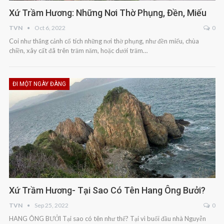
Xứ Trầm Hương: Những Nơi Thờ Phụng, Đền, Miếu
TVN
Oct 6, 2022
0
Coi như thắng cảnh cổ tích những nơi thờ phụng, như đền miếu, chùa
chiền, xây cất đã trên trăm năm, hoặc dưới trăm…
ĐI MỘT NGÀY ĐÀNG
Xứ Trầm Hương- Tại Sao Có Tên Hang Ông Bưởi?
TVN
Sep 25, 2022
0
HANG ÔNG BƯỞI Tại sao có tên như thế? Tại vì buổi đầu nhà Nguyễn