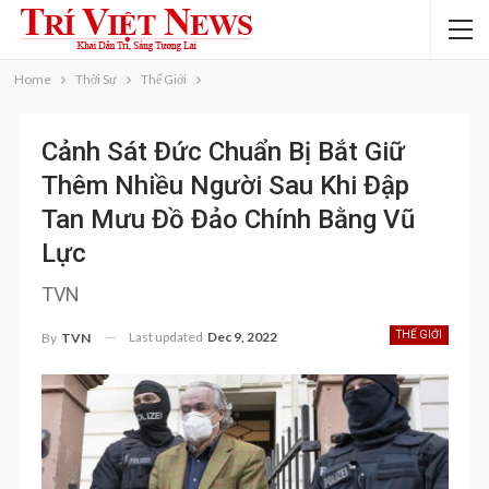
Home
Thời Sự
Thế Giới
Cảnh Sát Đức Chuẩn Bị Bắt Giữ
Thêm Nhiều Người Sau Khi Đập
Tan Mưu Đồ Đảo Chính Bằng Vũ
Lực
TVN
Last updated
Dec 9, 2022
THẾ GIỚI
By
TVN