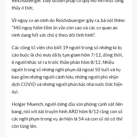
Reichsbuerger. Đây là biện pháp có quy mô lớn nhất từng
thấy ở Đức.
Về nguy cơ an ninh do Reichsbuerger gây ra, bà nói thêm:
“Mối nguy hiểm tiềm ẩn vẫn còn cao và các cơ quan an
ninh đang hết sức chú ý theo dõi tình hình”.
Các công tố viên cho biết 19 người trong số những kẻ bị
cáo buộc là chủ mưu đã bị tạm giam hôm 7/12, đồng thời,
6 người khác sẽ ra trước thẩm phán hôm 8/12. Nhiều
người trong số những nghi phạm đã ngoài 50 tuổi và họ
bao gồm những người cánh hữu, những người phủ nhận
dịch COVID và những người phản bác nhà nước Đức hiện
đại.
Holger Muench, người đứng đầu văn phòng cảnh sát liên
bang, nói với đài truyền hình ARD hôm 8/12 rằng con số
các nghi phạm trong vụ án hiện là 54 và con số đó có thể
còn tăng lên.