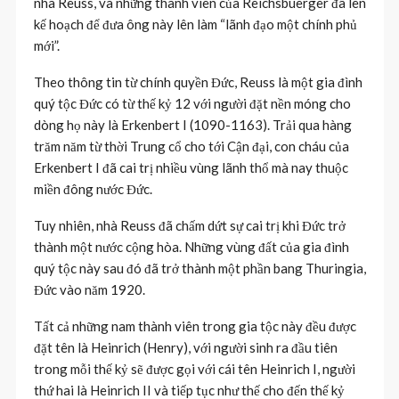
nhà Reuss, và những thành viên của Reichsbuerger đã lên
kế hoạch để đưa ông này lên làm “lãnh đạo một chính phủ
mới”.
Theo thông tin từ chính quyền Đức, Reuss là một gia đình
quý tộc Đức có từ thế kỷ 12 với người đặt nền móng cho
dòng họ này là Erkenbert I (1090-1163). Trải qua hàng
trăm năm từ thời Trung cổ cho tới Cận đại, con cháu của
Erkenbert I đã cai trị nhiều vùng lãnh thổ mà nay thuộc
miền đông nước Đức.
Tuy nhiên, nhà Reuss đã chấm dứt sự cai trị khi Đức trở
thành một nước cộng hòa. Những vùng đất của gia đình
quý tộc này sau đó đã trở thành một phần bang Thuringia,
Đức vào năm 1920.
Tất cả những nam thành viên trong gia tộc này đều được
đặt tên là Heinrich (Henry), với người sinh ra đầu tiên
trong mỗi thế kỷ sẽ được gọi với cái tên Heinrich I, người
thứ hai là Heinrich II và tiếp tục như thế cho đến thế kỷ