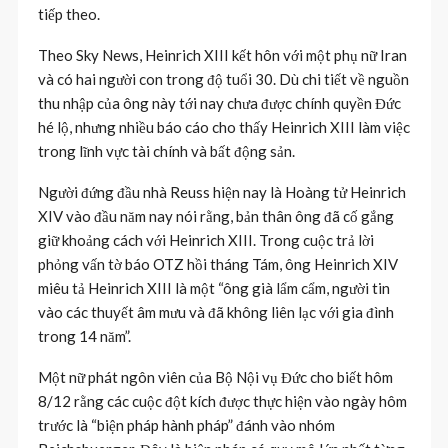
tiếp theo.
Theo Sky News, Heinrich XIII kết hôn với một phụ nữ Iran
và có hai người con trong độ tuổi 30. Dù chi tiết về nguồn
thu nhập của ông này tới nay chưa được chính quyền Đức
hé lộ, nhưng nhiều báo cáo cho thấy Heinrich XIII làm việc
trong lĩnh vực tài chính và bất động sản.
Người đứng đầu nhà Reuss hiện nay là Hoàng tử Heinrich
XIV vào đầu năm nay nói rằng, bản thân ông đã cố gắng
giữ khoảng cách với Heinrich XIII. Trong cuộc trả lời
phỏng vấn tờ báo OTZ hồi tháng Tám, ông Heinrich XIV
miêu tả Heinrich XIII là một “ông già lẩm cẩm, người tin
vào các thuyết âm mưu và đã không liên lạc với gia đình
trong 14 năm”.
Một nữ phát ngôn viên của Bộ Nội vụ Đức cho biết hôm
8/12 rằng các cuộc đột kích được thực hiện vào ngày hôm
trước là “biện pháp hành pháp” đánh vào nhóm