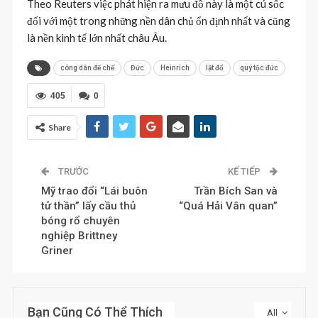
Theo Reuters việc phát hiện ra mưu đồ này là một cú sốc
đối với một trong những nền dân chủ ổn định nhất và cũng
là nền kinh tế lớn nhất châu Âu.
công dân đế chế
Đức
Heinrich
lật đổ
quý tộc đức
405
0
Share
TRƯỚC
KẾ TIẾP
Mỹ trao đổi “Lái buôn
Trần Bích San và
tử thần” lấy cầu thủ
“Quá Hải Vân quan”
bóng rổ chuyên
nghiệp Brittney
Griner
Bạn Cũng Có Thể Thích
All