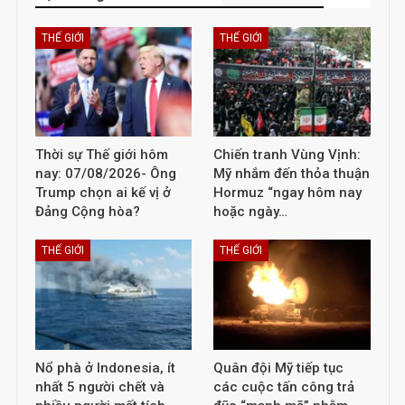
THẾ GIỚI
THẾ GIỚI
Thời sự Thế giới hôm
Chiến tranh Vùng Vịnh:
nay: 07/08/2026- Ông
Mỹ nhắm đến thỏa thuận
Trump chọn ai kế vị ở
Hormuz “ngay hôm nay
Đảng Cộng hòa?
hoặc ngày…
THẾ GIỚI
THẾ GIỚI
Nổ phà ở Indonesia, ít
Quân đội Mỹ tiếp tục
nhất 5 người chết và
các cuộc tấn công trả