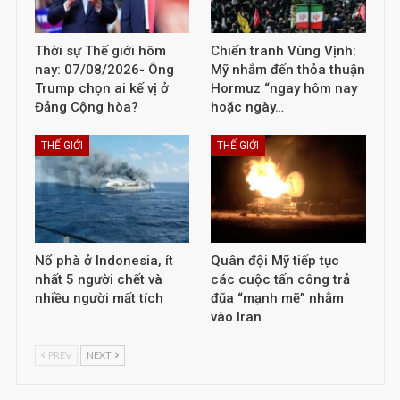
Thời sự Thế giới hôm
Chiến tranh Vùng Vịnh:
nay: 07/08/2026- Ông
Mỹ nhắm đến thỏa thuận
Trump chọn ai kế vị ở
Hormuz “ngay hôm nay
Đảng Cộng hòa?
hoặc ngày…
THẾ GIỚI
THẾ GIỚI
Nổ phà ở Indonesia, ít
Quân đội Mỹ tiếp tục
nhất 5 người chết và
các cuộc tấn công trả
nhiều người mất tích
đũa “mạnh mẽ” nhằm
vào Iran
PREV
NEXT