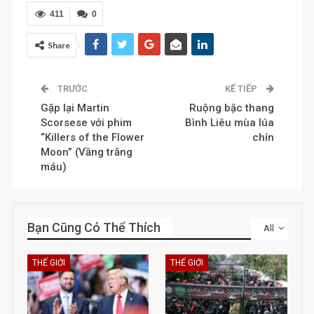
411
0
Share
TRƯỚC
KẾ TIẾP
Gặp lại Martin
Ruộng bậc thang
Scorsese với phim
Bình Liêu mùa lúa
“Killers of the Flower
chín
Moon” (Vầng trăng
máu)
Bạn Cũng Có Thể Thích
All
THẾ GIỚI
THẾ GIỚI