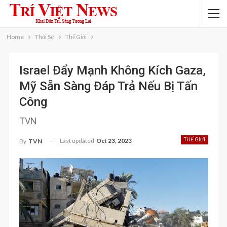
Home
Thời Sự
Thế Giới
Israel Đẩy Mạnh Không Kích Gaza,
Mỹ Sẵn Sàng Đáp Trả Nếu Bị Tấn
Công
TVN
Last updated
Oct 23, 2023
THẾ GIỚI
By
TVN