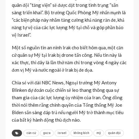
quân đội “tăng viện” sẽ được đặt trong tình trạng “sẵn
sàng triển khai”. Bộ trưởng Quốc Phòng Mỹ nhấn mạnh là
“các biện pháp này nhằm tăng cường khả năng răn đe, khả
năng tự vệ của các lực lượng Mỹ tại chỗ và góp phần bảo
vệ Israel”.
Một số nguồn tin an ninh Irak cho biết hôm qua, một căn
cứ quân sự Mỹ tại Irak bị drone tấn công. Nếu tin này là
xác thực, thì đây là lần thứ năm chỉ trong vòng 4 ngày các
đơn vị Mỹ và nước ngoài ở Irak bị đe dọa.
Chia sẻ với đài NBC News, Ngoại trưởng Mỹ Antony
Blinken dự đoán cuộc chiến sẽ leo thang thông qua sự
tham gia của các lực lượng ủy nhiệm của Iran. Ông đồng
thời nói thêm rằng chính quyền của Tổng thống Mỹ Joe
Biden sẵn sàng đáp trả nếu người Mỹ trở thành mục tiêu
của bất kỳ hành động thù địch nào.
căn cứ
gaza
israel
không kích
mỹ
quân đội