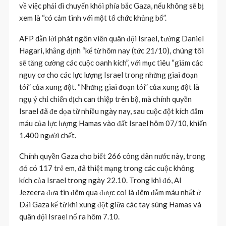
về việc phải di chuyển khỏi phía bắc Gaza, nếu không sẽ bị
xem là “có cảm tình với một tổ chức khủng bố”.
AFP dẫn lời phát ngôn viên quân đội Israel, tướng Daniel
Hagari, khẳng định “kể từ hôm nay (tức 21/10), chúng tôi
sẽ tăng cường các cuộc oanh kích”, với mục tiêu “giảm các
nguy cơ cho các lực lượng Israel trong những giai đoạn
tới” của xung đột. “Những giai đoạn tới” của xung đột là
ngụ ý chỉ chiến dịch can thiệp trên bộ, mà chính quyền
Israel đã đe dọa từ nhiều ngày nay, sau cuộc đột kích đẫm
máu của lực lượng Hamas vào đất Israel hôm 07/10, khiến
1.400 người chết.
Chính quyền Gaza cho biết 266 công dân nước này, trong
đó có 117 trẻ em, đã thiệt mạng trong các cuộc không
kích của Israel trong ngày 22.10. Trong khi đó, Al
Jezeera đưa tin đêm qua được coi là đêm đẫm máu nhất ở
Dải Gaza kể từ khi xung đột giữa các tay súng Hamas và
quân đội Israel nổ ra hôm 7.10.