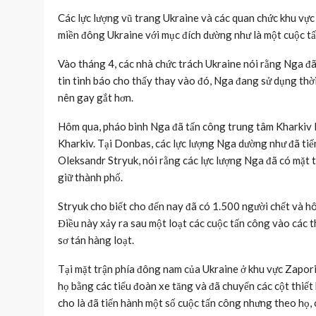
Các lực lượng vũ trang Ukraine và các quan chức khu vực 
miền đông Ukraine với mục đích dường như là một cuộc tấ
Vào tháng 4, các nhà chức trách Ukraine nói rằng Nga đã 
tin tình báo cho thấy thay vào đó, Nga đang sử dụng thời g
nên gay gắt hơn.
Hôm qua, pháo binh Nga đã tấn công trung tâm Kharkiv lầ
Kharkiv. Tại Donbas, các lực lượng Nga dường như đã ti
Oleksandr Stryuk, nói rằng các lực lượng Nga đã có mặt
giữ thành phố.
Stryuk cho biết cho đến nay đã có 1.500 người chết và h
Điều này xảy ra sau một loạt các cuộc tấn công vào các 
sơ tán hàng loạt.
Tại mặt trận phía đông nam của Ukraine ở khu vực Zaporiz
họ bằng các tiểu đoàn xe tăng và đã chuyển các cột thiế
cho là đã tiến hành một số cuộc tấn công nhưng theo họ, 