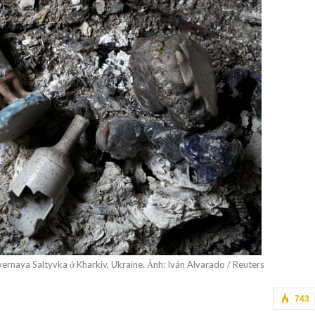
vernaya Saltyvka ở Kharkiv, Ukraine. Ảnh: Iván Alvarado / Reuters
743