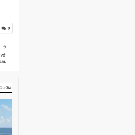
0
P
 với
sâu
ác Giả