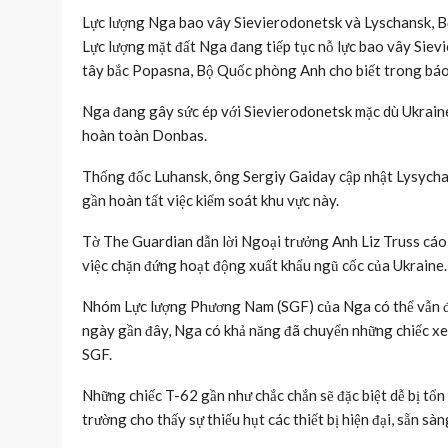
Lực lượng Nga bao vây Sievierodonetsk và Lyschansk, 
Lực lượng mặt đất Nga đang tiếp tục nỗ lực bao vây Siev
tây bắc Popasna, Bộ Quốc phòng Anh cho biết trong báo 
Nga đang gây sức ép với Sievierodonetsk mặc dù Ukraine 
hoàn toàn Donbas.
Thống đốc Luhansk, ông Sergiy Gaiday cập nhật Lysychan
gần hoàn tất việc kiểm soát khu vực này.
Tờ The Guardian dẫn lời Ngoại trưởng Anh Liz Truss cáo
việc chặn đứng hoạt động xuất khẩu ngũ cốc của Ukraine.
Nhóm Lực lượng Phương Nam (SGF) của Nga có thể vẫn đ
ngày gần đây, Nga có khả năng đã chuyển những chiếc xe
SGF.
Những chiếc T-62 gần như chắc chắn sẽ đặc biệt dễ bị tổn 
trường cho thấy sự thiếu hụt các thiết bị hiện đại, sẵn sàn