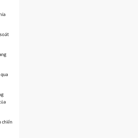
hía
 soát
đang
 qua
ng
của
n chiến