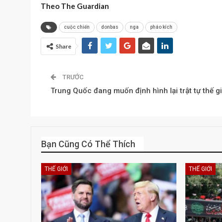
Theo The Guardian
cuộc chiến
donbas
nga
pháo kích
Share
TRƯỚC
Trung Quốc đang muốn định hình lại trật tự thế gi
Bạn Cũng Có Thể Thích
THẾ GIỚI
THẾ GIỚI