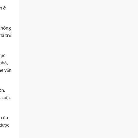
n ở
 thông
đã trở
vực
phố,
ne vẫn
òn.
c cuộc
 của
 được