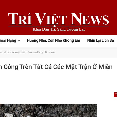
goại Hạng
Hương Nhà, Còn Nhớ Không Em
Nhìn Lại Lịch Sử
n tất cả các mặt trận ở miền đông Ukraine
 Công Trên Tất Cả Các Mặt Trận Ở Miền
T