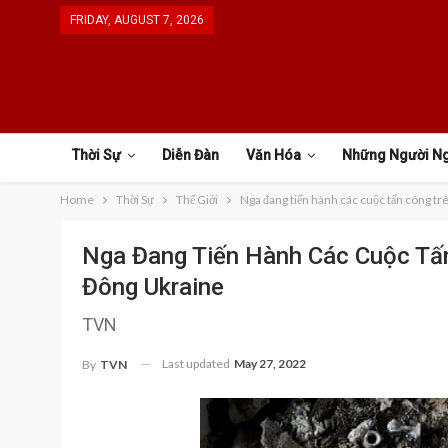
FRIDAY, AUGUST 7, 2026
Thời Sự
Diễn Đàn
Văn Hóa
Những Người N
Home
Thời Sự
Thế Giới
Nga đang tiến hành các cuộc tấn công trê
Nga Đang Tiến Hành Các Cuộc Tấn
Đông Ukraine
TVN
Last updated
May 27, 2022
By
TVN