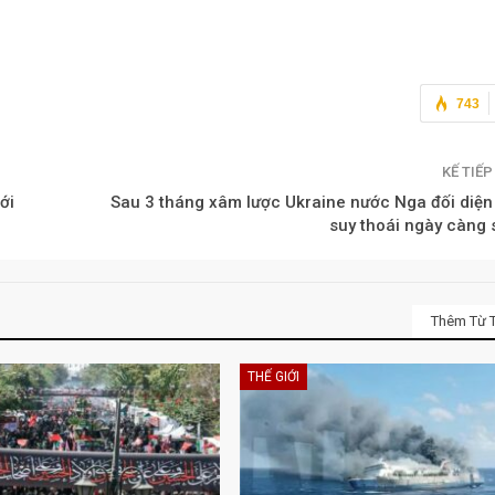
743
KẾ TIẾ
ới
Sau 3 tháng xâm lược Ukraine nước Nga đối diện
suy thoái ngày càng 
Thêm Từ T
THẾ GIỚI