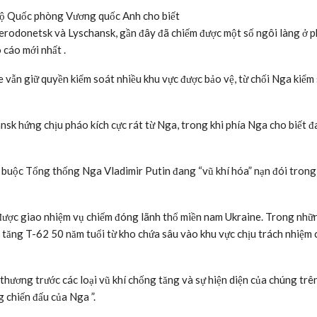
Bộ Quốc phòng Vương quốc Anh cho biết
ierodonetsk và Lyschansk, gần đây đã chiếm được một số ngôi làng ở p
cáo mới nhất .
vẫn giữ quyền kiểm soát nhiều khu vực được bảo vệ, từ chối Nga kiểm
sk hứng chịu pháo kích cực rát từ Nga, trong khi phía Nga cho biết 
 buộc Tổng thống Nga Vladimir Putin đang “vũ khí hóa” nạn đói trong
ược giao nhiệm vụ chiếm đóng lãnh thổ miền nam Ukraine. Trong nhữ
 tăng T-62 50 năm tuổi từ kho chứa sâu vào khu vực chịu trách nhiệm 
thương trước các loại vũ khí chống tăng và sự hiện diện của chúng trê
g chiến đấu của Nga ”.