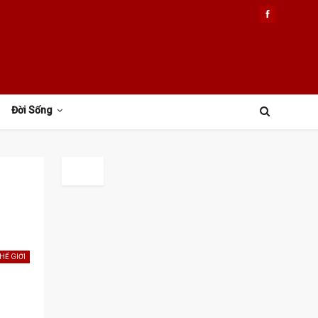
Đời Sống
HẾ GIỚI