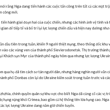
nói rằng Nga đang tiến hành các cuộc tấn công trên tất cả các mặt trậ
n công mới.
tiến hành giai đoạn hai của cuộc chiến, nhưng các hình ảnh vệ tinh và
ian để tiếp tế và bố trí lại lực lượng chiến đấu và hiện nay dường như 
n đầu tiên trong tuần, khiến 9 người thiệt mạng, theo thống đốc khu 
ến vào các vùng ven của thành phố Sievierodonetsk. Thị trưởng thành 
 tại Khách sạn Myr của thành phố ngày hôm qua nhưng lực lượng Ukrai
ôm qua họ đã tìm cách sơ tán người dân, nhưng hàng nghìn người vẫn c
thành phố Donbas còn lại do Ukraine kiểm soát trong tuần trước và cá
hzhia, chính quyền quân sự khu vực cho biết Nga đã củng cố các vị trí
t bị hạng nặng khỏi Crimea, bao gồm cả hệ thống tên lửa hạng cao. Nga
các lực lượng Ukraine đang nắm giữ chiến tuyến.