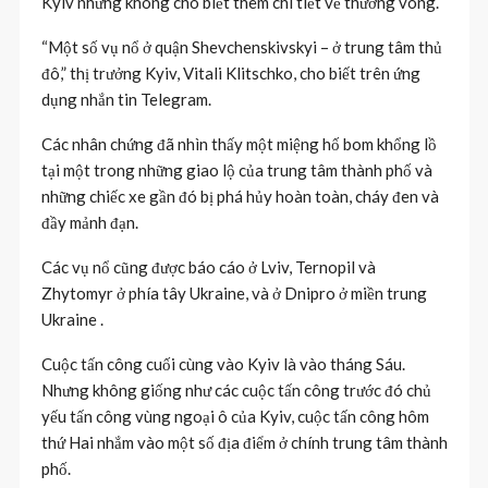
Kyiv nhưng không cho biết thêm chi tiết về thương vong.
“Một số vụ nổ ở quận Shevchenskivskyi – ở trung tâm thủ
đô,” thị trưởng Kyiv, Vitali Klitschko, cho biết trên ứng
dụng nhắn tin Telegram.
Các nhân chứng đã nhìn thấy một miệng hố bom khổng lồ
tại một trong những giao lộ của trung tâm thành phố và
những chiếc xe gần đó bị phá hủy hoàn toàn, cháy đen và
đầy mảnh đạn.
Các vụ nổ cũng được báo cáo ở Lviv, Ternopil và
Zhytomyr ở phía tây Ukraine, và ở Dnipro ở miền trung
Ukraine .
Cuộc tấn công cuối cùng vào Kyiv là vào tháng Sáu.
Nhưng không giống như các cuộc tấn công trước đó chủ
yếu tấn công vùng ngoại ô của Kyiv, cuộc tấn công hôm
thứ Hai nhắm vào một số địa điểm ở chính trung tâm thành
phố.