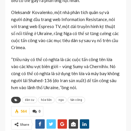
đều có thể gây ra phản ứng hạt nhân.
Oleksandr Kovalenko, một nhà phân tích quân sự và
người đứng đầu trang web Information Resistance, nói
với trang web Espreso TV, một đài truyền hình kỹ thuật
số nổi tiếng ở Ukraine, rằng Nga có thể sẽ tăng cường các
cuộc tấn công vào các mục tiêu dân sự sau vụ nổ trên cầu
Crimea.
“Điều này có thể có nghĩa là các cuộc tấn công tên lửa
vào các khu vực biên giới – vùng Sumy và Chernihiv. Nó
cũng có thể có nghĩa là sử dụng tên lửa và máy bay không
người lái Shahed-136 (do Iran sản xuất) để tấn công sâu
hơn vào lãnh thổ Ukraine, ”ông nói.
dân cư
hỏa tiễn
nga
tấn công
564
0
Share