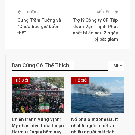
TRƯỚC
KẾ TIẾP
Cung Trầm Tưởng và
Trợ lý Công ty CP Tập
“Chưa bao giờ buồn
đoàn Vạn Thịnh Phát
thế”
chết bí ẩn sau 2 ngày
bị bắt giam
Bạn Cũng Có Thể Thích
All
THẾ GIỚI
THẾ GIỚI
Chiến tranh Vùng Vịnh:
Nổ phà ở Indonesia, ít
Mỹ nhắm đến thỏa thuận
nhất 5 người chết và
Hormuz “ngay hôm nay
nhiều người mất tích