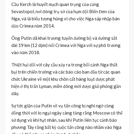
Cầu Kerch là huyết mạch quan trọng của cảng
Sevastopol, nơi đóng trụ sở của hạm đội Biển Đen của
Nga, và là biểu tượng hùng vĩ cho việc Nga sáp nhập bán
đảo Crimea năm 2014.
Ông Putin đã khai trương tuyến đường bộ và đường sắt
dài 19 km (12 dặm) nối Crimea với Nga với sự phô trương
vào năm 2018.
Thiệt hại đối với cây cầu xảy ra trong bối cảnh Nga thất
bại trên chiến trường và các báo cáo ban đầu từ các quan
chức Ukraine về một khu chôn cất hàng loạt được phát
hiện ở thị trấn Lyman, miền đông mới được giải phóng gần
đây.
Sự tức giận của Putin về vụ tấn công bị nghi ngờ cũng
đồng thời với lo ngại ngày càng tăng rằng Moscow có thể
sử dụng vũ khí hạt nhân, sau khi Putin liên tục cảnh báo
phương Tây rằng bất kỳ cuộc tấn công nào nhằm vào Nga