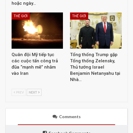
hoặc ngày…
THẾ GIỚI
THẾ GIỚI
Quân đội Mỹ tiếp tục
Tổng thống Trump gặp
các cuộc tấn công trả
Tổng thống Zelensky,
đũa “mạnh mẽ” nhằm
Thủ tướng Israel
vào Iran
Benjamin Netanyahu tại
Nhà…
PREV
NEXT
Comments