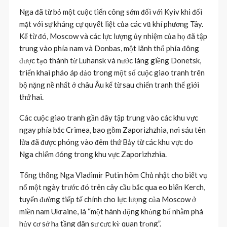
Nga đã từ bỏ một cuộc tiến công sớm đối với Kyiv khi đối
mặt với sự kháng cự quyết liệt của các vũ khí phương Tây.
Kể từ đó, Moscow và các lực lượng ủy nhiệm của họ đã tập
trung vào phía nam và Donbas, một lãnh thổ phía đông
được tạo thành từ Luhansk và nước láng giềng Donetsk,
triển khai pháo áp đảo trong một số cuộc giao tranh trên
bộ nặng nề nhất ở châu Âu kể từ sau chiến tranh thế giới
thứ hai.
Các cuộc giao tranh gần đây tập trung vào các khu vực
ngay phía bắc Crimea, bao gồm Zaporizhzhia, nơi sáu tên
lửa đã được phóng vào đêm thứ Bảy từ các khu vực do
Nga chiếm đóng trong khu vực Zaporizhzhia.
Tổng thống Nga Vladimir Putin hôm Chủ nhật cho biết vụ
nổ một ngày trước đó trên cây cầu bắc qua eo biển Kerch,
tuyến đường tiếp tế chính cho lực lượng của Moscow ở
miền nam Ukraine, là “một hành động khủng bố nhằm phá
hủy cơ sở hạ tầng dân sự cực kỳ quan trọng”.