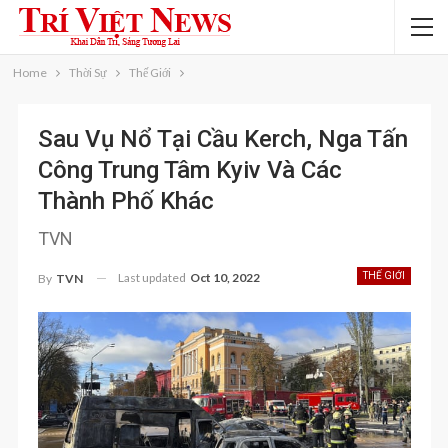
Home
Thời Sự
Thế Giới
Sau Vụ Nổ Tại Cầu Kerch, Nga Tấn
Công Trung Tâm Kyiv Và Các
Thành Phố Khác
TVN
Last updated
Oct 10, 2022
THẾ GIỚI
By
TVN