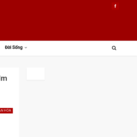
Đời Sống
Im
ĂN HÓA