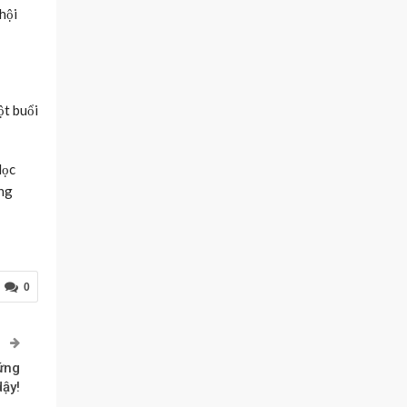
hội
ột buổi
Học
ưng
0
P
đứng
dậy!