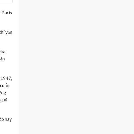
 Paris
chí văn
của
iện
 1947,
 cuốn
iếng
 quá
áp hay