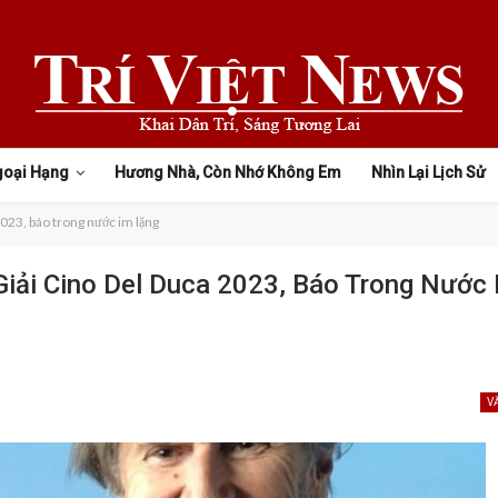
goại Hạng
Hương Nhà, Còn Nhớ Không Em
Nhìn Lại Lịch Sử
023, báo trong nước im lặng
ải Cino Del Duca 2023, Báo Trong Nước 
V