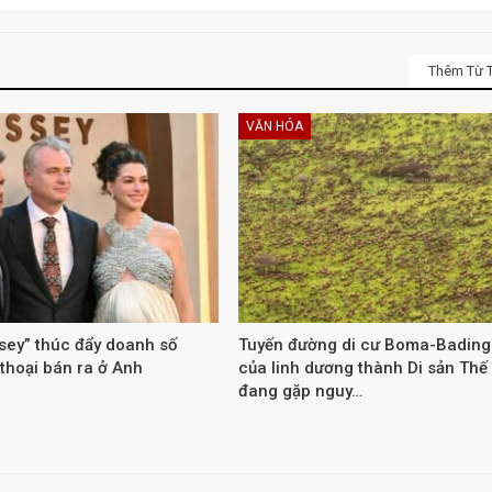
Thêm Từ T
VĂN HÓA
sey” thúc đẩy doanh số
Tuyến đường di cư Boma-Bading
thoại bán ra ở Anh
của linh dương thành Di sản Thế 
đang gặp nguy…