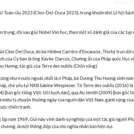
i Toàn cầu 2023 (Cino-Del-Duca 2023), trong khuôn khổ Lễ hội Sách
trọng, chỉ sau giải Nobel Văn học, theo một số đánh giá của các tạp 
iải Cino Del Duca, do bà Hélène Carrère d’Encausse, Thư ký trọn đời 
ịch của Ủy ban là ông Xavier Darcos, Chưởng ấn của Pháp quốc Học v
hu Hương, tác giả của Terre des oublis (Chốn vắng).
h cũng như ở nước ngoài, nhất là ở Pháp, bà Dương Thu Hương sinh năm
Pháp, chủ yếu tại NXB Sabine Wespieser. Từ Terre des oublis (2016) là
4) [bản gốc tiếng Việt: Đồi bạch đàn], qua Au zénith (2009) [bản gốc t
 bà miêu tả chuyện thường ngày của người dân Việt Nam, gánh nặng của
cuộc chiến tranh.
lập năm 1969, Giải này vinh danh sự nghiệp của một tác giả người Ph
chương, là một thông điệp của chủ nghĩa nhân bản hiện đại.