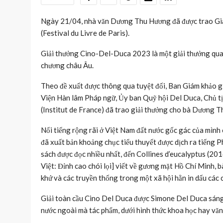
Ngày 21/04, nhà văn Dương Thu Hương đã được trao Giả
(Festival du Livre de Paris).
Giải thưởng Cino-Del-Duca 2023 là một giải thưởng quan 
chương châu Âu.
Theo đề xuất được thông qua tuyệt đối, Ban Giám khảo g
Viện Hàn lâm Pháp ngữ, Ủy ban Quỹ hội Del Duca, Chủ t
(Institut de France) đã trao giải thưởng cho bà Dương T
Nổi tiếng rộng rãi ở Việt Nam đất nước gốc gác của mìn
đã xuất bản khoảng chục tiểu thuyết được dịch ra tiếng 
sách được đọc nhiều nhất, đến Collines d’eucalyptus (201
Việt: Đỉnh cao chói lọi] viết về gương mặt Hồ Chí Minh,
khứ và các truyền thống trong một xã hội hằn in dấu các 
Giải toàn cầu Cino Del Duca được Simone Del Duca sáng 
nước ngoài mà tác phẩm, dưới hình thức khoa học hay văn 