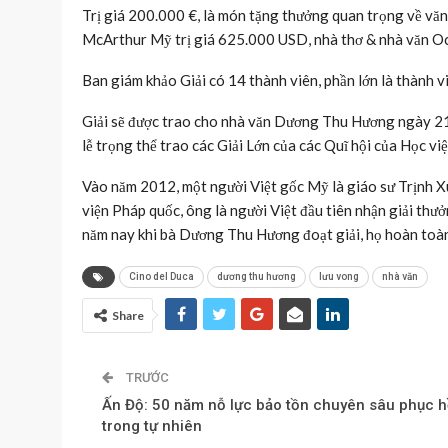
Trị giá 200.000 €, là món tặng thưởng quan trọng về văn
McArthur Mỹ trị giá 625.000 USD, nhà thơ & nhà văn O
Ban giám khảo Giải có 14 thành viên, phần lớn là thành v
Giải sẽ được trao cho nhà văn Dương Thu Hương ngày 21
lễ trọng thể trao các Giải Lớn của các Quĩ hội của Học việ
Vào năm 2012, một người Việt gốc Mỹ là giáo sư Trịnh X
viện Pháp quốc, ông là người Việt đầu tiên nhận giải thư
năm nay khi bà Dương Thu Hương đoạt giải, họ hoàn toàn
Cino del Duca
dương thu hương
lưu vong
nhà văn
Share
TRƯỚC
Ấn Độ: 50 năm nỗ lực bảo tồn chuyên sâu phục h
trong tự nhiên