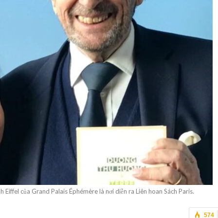
Eiffel của Grand Palais Éphémère là nơi diễn ra Liên hoan Sách Paris.
574