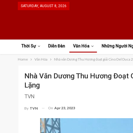
SATURDAY, AUGUST 8, 2026
Thời Sự
Diễn Đàn
Văn Hóa
Những Người N
Home
Văn Hóa
Nhà văn Dương Thu Hương đoạt giải Cino Del Duca 2
Nhà Văn Dương Thu Hương Đoạt Gi
Lặng
TVN
On
Apr 23, 2023
By
TVN