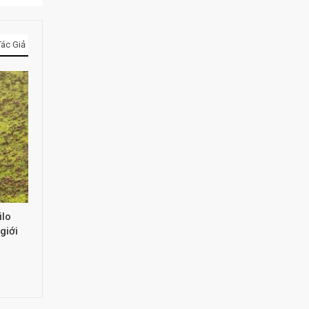
ác Giả
ilo
giới