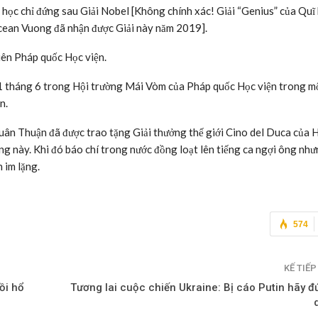
 học chỉ đứng sau Giải Nobel [Không chính xác! Giải “Genius” của Quĩ 
cean Vuong đã nhận được Giải này năm 2019].
iên Pháp quốc Học viện.
 tháng 6 trong Hội trường Mái Vòm của Pháp quốc Học viện trong m
n.
uân Thuận đã được trao tặng Giải thưởng thế giới Cino del Duca của 
ởng này. Khi đó báo chí trong nước đồng loạt lên tiếng ca ngợi ông nh
 im lặng.
574
KẾ TIẾ
ồi hổ
Tương lai cuộc chiến Ukraine: Bị cáo Putin hãy 