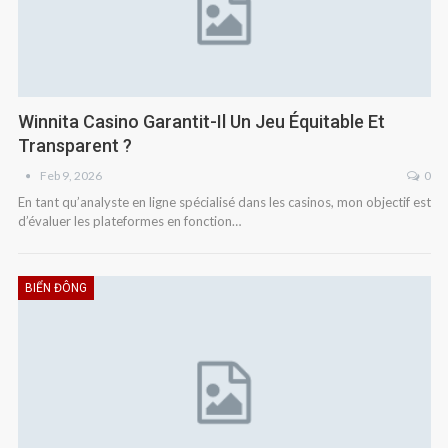
Winnita Casino Garantit-Il Un Jeu Équitable Et
Transparent ?
Feb 9, 2026
0
En tant qu’analyste en ligne spécialisé dans les casinos, mon objectif est
d’évaluer les plateformes en fonction…
BIỂN ĐÔNG