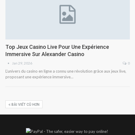
Top Jeux Casino Live Pour Une Expérience
Immersive Sur Alexander Casino
Jan 29, 2026
0
L’univers du casino en ligne a connu une révolution grâce aux jeux live,
proposant une expérience immersive…
BÀI VIẾT CŨ HƠN