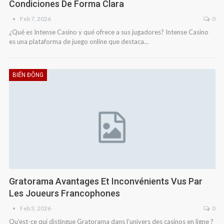
Condiciones De Forma Clara
Feb 7, 2026
0
¿Qué es Intense Casino y qué ofrece a sus jugadores? Intense Casino
es una plataforma de juego online que destaca…
BIỂN ĐÔNG
Gratorama Avantages Et Inconvénients Vus Par
Les Joueurs Francophones
Feb 3, 2026
0
Qu’est-ce qui distingue Gratorama dans l’univers des casinos en ligne ?