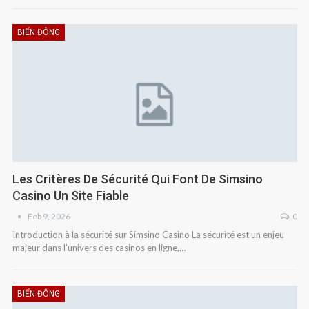
BIỂN ĐÔNG
Les Critères De Sécurité Qui Font De Simsino
Casino Un Site Fiable
Feb 9, 2026
0
Introduction à la sécurité sur Simsino Casino La sécurité est un enjeu
majeur dans l’univers des casinos en ligne,…
BIỂN ĐÔNG