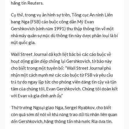
hãng tin Reuters.
Cụ thể, trong vụ án hình sự trên, Tổng cục An ninh Liên
bang Nga (FSB) cáo buộc công dân Mỹ Evan
Gershkovich (sinh năm 1991) thu thập thông tin về một
nhà máy quân sự mặc dù thông tin này được phân loại là bí
mật quốc gia.
Wall Street Journal đã kịch liệt bác bỏ các cáo buộc về
hoạt động gián điệp chống lại Gershkovich, tờ báo này
cho biết trong một tuyên bố: “Wall Street Journal phủ
nhận một cách mạnh mẽ các cáo buộc từ FSB và yêu cầu
trả tự do ngay lập tức cho phóng viên đáng tin cậy và tận
tâm của chúng tôi, Evan Gershkovich. Chúng tôi đoàn kết
với Evan và gia đình anh ấy.”
Thứ trưởng Ngoại giao Nga, Sergei Ryabkov, cho biết
còn quá sớm để nói về khả năng trao đổi tù nhân liên quan
đến Gershkovich, hãng thông tấn nhà nước Ria đưa tin.