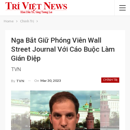
Home
Chính Trị
Nga Bắt Giữ Phóng Viên Wall
Street Journal Với Cáo Buộc Làm
Gián Điệp
TVN
On
Mar 30, 2023
CHÍNH TRỊ
By
TVN