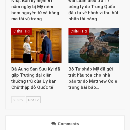
Nhật Bản kỷ niệm 81
Đài Loan điều tra 17
năm ngày bị Mỹ ném
công ty do Trung Quốc
bom nguyên tử và bóng
đầu tư về hành vi thu hút
ma tái vũ trang
nhân tài công…
CHÍNH TRỊ
CHÍNH TRỊ
Bà Aung San Suu Kyi đã
Bộ Tư pháp Mỹ đã gửi
gặp Trưởng đại diện
trát hầu tòa cho nhà
thường trú của Ủy ban
báo tự do Matthew Cole
Chữ thập đỏ Quốc tế
trong bài báo…
PREV
NEXT
Comments