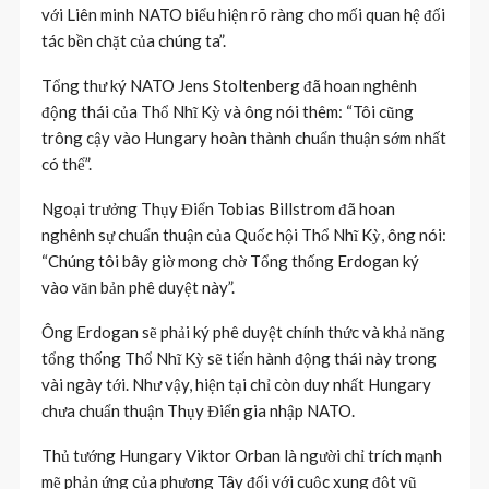
với Liên minh NATO biểu hiện rõ ràng cho mối quan hệ đối
tác bền chặt của chúng ta”.
Tổng thư ký NATO Jens Stoltenberg đã hoan nghênh
động thái của Thổ Nhĩ Kỳ và ông nói thêm: “Tôi cũng
trông cậy vào Hungary hoàn thành chuẩn thuận sớm nhất
có thể”.
Ngoại trưởng Thụy Điển Tobias Billstrom đã hoan
nghênh sự chuẩn thuận của Quốc hội Thổ Nhĩ Kỳ, ông nói:
“Chúng tôi bây giờ mong chờ Tổng thống Erdogan ký
vào văn bản phê duyệt này”.
Ông Erdogan sẽ phải ký phê duyệt chính thức và khả năng
tổng thống Thổ Nhĩ Kỳ sẽ tiến hành động thái này trong
vài ngày tới. Như vậy, hiện tại chỉ còn duy nhất Hungary
chưa chuẩn thuận Thụy Điển gia nhập NATO.
Thủ tướng Hungary Viktor Orban là người chỉ trích mạnh
mẽ phản ứng của phương Tây đối với cuộc xung đột vũ