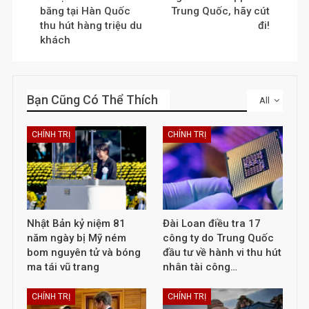
băng tại Hàn Quốc
Trung Quốc, hãy cút
thu hút hàng triệu du
đi!
khách
Bạn Cũng Có Thể Thích
All
CHÍNH TRỊ
CHÍNH TRỊ
Nhật Bản kỷ niệm 81
Đài Loan điều tra 17
năm ngày bị Mỹ ném
công ty do Trung Quốc
bom nguyên tử và bóng
đầu tư về hành vi thu hút
ma tái vũ trang
nhân tài công…
CHÍNH TRỊ
CHÍNH TRỊ