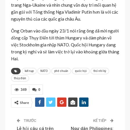
trang Nga-Ukaine và nhìn chung vẫn duy trì mối quan hệ
gần gũi với Tổng thống Nga Vladimir Putin hơn là với các
nguyên thủ của các quốc gia châu Âu.
Ông Orban vào đầu ngày 23/1 nói rằng ông đã mời người
đồng cấp Thụy Điển tới thăm Hungary và đàm phán về
việc Stockholm gia nhập NATO. Quốc hội Hungary đang
trong kỳ nghỉ và sẽ làm việc trở lại vào khoảng giữa tháng
Hai.
kết nạp
NATO
phê chuẩn
quốc hội
thổ nhĩ kỳ
thủy điện
349
0
Share
TRƯỚC
KẾ TIẾP
Lễ hội câu cá trên
Ngư dân Philippines: