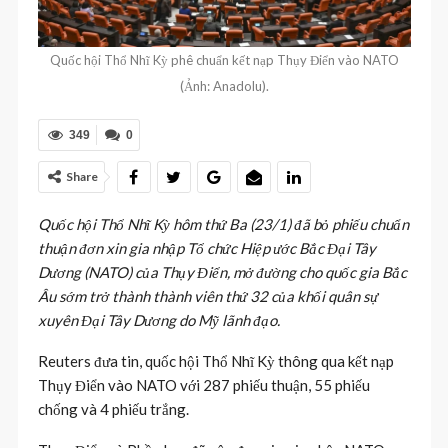
Quốc hội Thổ Nhĩ Kỳ phê chuẩn kết nạp Thụy Điển vào NATO
(Ảnh: Anadolu).
349
0
Share
Quốc hội Thổ Nhĩ Kỳ hôm thứ Ba (23/1) đã bỏ phiếu chuẩn
thuận đơn xin gia nhập Tổ chức Hiệp ước Bắc Đại Tây
Dương (NATO) của Thụy Điển, mở đường cho quốc gia Bắc
Âu sớm trở thành thành viên thứ 32 của khối quân sự
xuyên Đại Tây Dương do Mỹ lãnh đạo.
Reuters đưa tin, quốc hội Thổ Nhĩ Kỳ thông qua kết nạp
Thụy Điển vào NATO với 287 phiếu thuận, 55 phiếu
chống và 4 phiếu trắng.