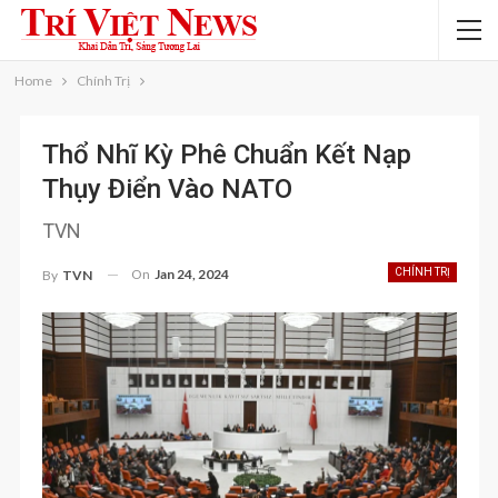
Home
Chính Trị
Thổ Nhĩ Kỳ Phê Chuẩn Kết Nạp
Thụy Điển Vào NATO
TVN
On
Jan 24, 2024
CHÍNH TRỊ
By
TVN