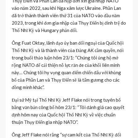
Thụy Điển và Phần Lan đã nộp đơn xin gia nhập NATO
vào năm 2022, sau khi Nga xâm lược Ukraine. Phần Lan
đã trở thành thành viên thứ 31 của NATO vào đầu năm
2023, trong khi đơn gia nhập của Thụy Điển bị đình trệ do
Thổ Nhĩ Kỳ và Hungary phản đối.
Ông Fuat Oktay, lãnh đạo ủy ban đối ngoại của Quốc hội
Thổ Nhĩ Kỳ và là thành viên của Đảng AK cầm quyền, nói
trong buổi thảo luận hôm 23/1: “Chúng tôi ủng hộ mở
rộng NATO để cải thiện nỗ lực răn đe của khối liên minh
này… Chúng tôi hy vọng quan điểm chiến đấu với khủng
bố của Phần Lan và Thụy Điển sẽ là tấm gương cho các
đồng minh khác”.
Đại sứ Mỹ tại Thổ Nhĩ Kỳ Jeff Flake nói trong tuyên bố
bằng văn bản công bố hôm 23/1: “Tôi đánh giá cao quyết
định hôm nay của Quốc hội Thổ Nhĩ Kỳ về việc chuẩn
thuận Thụy Điển gia nhập NATO”.
Ông Jeff Flake nói rằng “sự cam kết của Thổ Nhĩ Kỳ đối