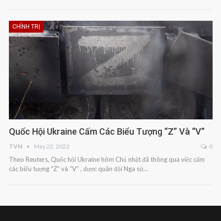
CHÍNH TRỊ
Quốc Hội Ukraine Cấm Các Biểu Tượng “Z” Và “V”
TVN
May 22, 2022
0
Theo Reuters, Quốc hội Ukraine hôm Chủ nhật đã thông qua việc cấm
các biểu tượng “Z” và “V” , được quân đội Nga sử…