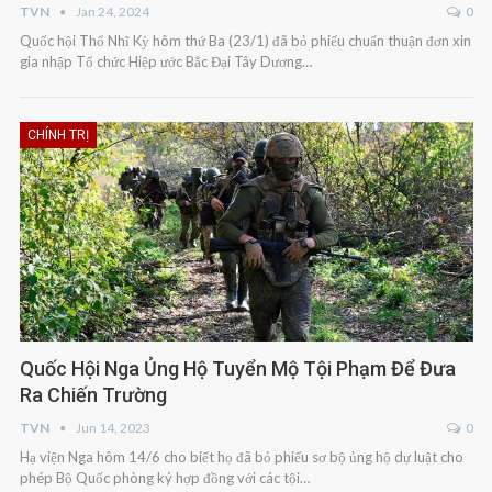
TVN
Jan 24, 2024
0
Quốc hội Thổ Nhĩ Kỳ hôm thứ Ba (23/1) đã bỏ phiếu chuẩn thuận đơn xin
gia nhập Tổ chức Hiệp ước Bắc Đại Tây Dương…
CHÍNH TRỊ
Quốc Hội Nga Ủng Hộ Tuyển Mộ Tội Phạm Để Đưa
Ra Chiến Trường
TVN
Jun 14, 2023
0
Hạ viện Nga hôm 14/6 cho biết họ đã bỏ phiếu sơ bộ ủng hộ dự luật cho
phép Bộ Quốc phòng ký hợp đồng với các tội…