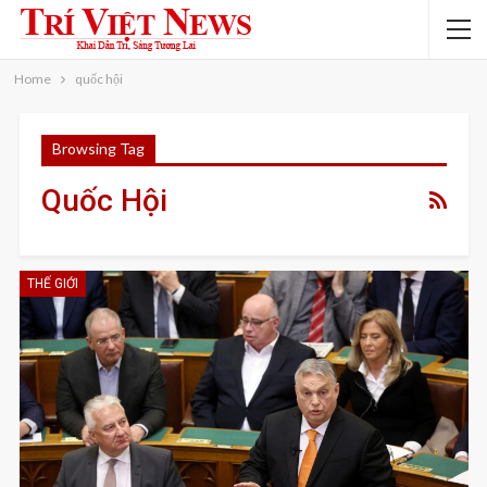
Home
quốc hội
Browsing Tag
Quốc Hội
THẾ GIỚI