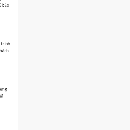
6 bảo
 trình
khách
hững
ải