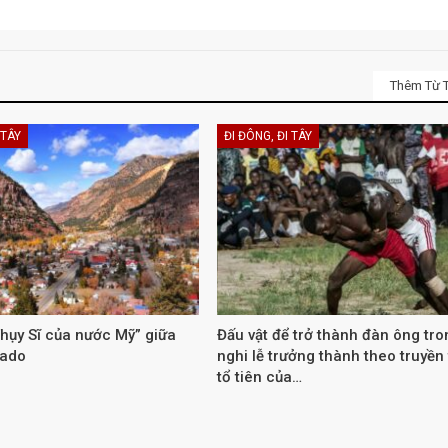
Thêm Từ T
 TÂY
ĐI ĐÔNG, ĐI TÂY
hụy Sĩ của nước Mỹ” giữa
Đấu vật để trở thành đàn ông tro
rado
nghi lễ trưởng thành theo truyền
tổ tiên của…