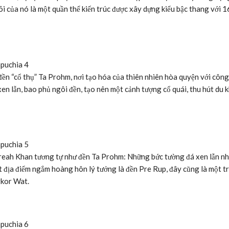
i của nó là một quần thể kiến trúc được xây dựng kiểu bậc thang với 1
à đền “cổ thụ” Ta Prohm, nơi tạo hóa của thiên nhiên hòa quyện với công
en lẫn, bao phủ ngôi đền, tạo nên một cảnh tượng cổ quái, thu hút du 
 Preah Khan tương tự như đền Ta Prohm: Những bức tường đá xen lẫn n
ột địa điểm ngắm hoàng hôn lý tưởng là đền Pre Rup, đây cũng là một tr
gkor Wat.