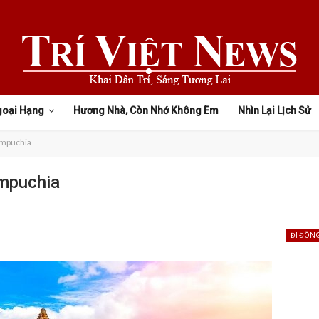
goại Hạng
Hương Nhà, Còn Nhớ Không Em
Nhìn Lại Lịch Sử
Campuchia
ampuchia
ĐI ĐÔNG