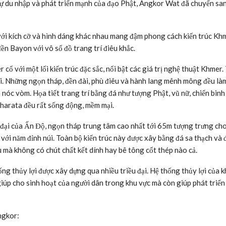
ự du nhập và phát triển mạnh của đạo Phật, Angkor Wat đã chuyển sa
với kích cỡ và hình dáng khác nhau mang đậm phong cách kiến trúc Kh
n Bayon với vô số đồ trang trí điêu khắc.
ổ với một lối kiến trúc đặc sắc, nổi bật các giá trị nghệ thuật Khmer.
 đại. Những ngọn tháp, đền đài, phù điêu và hành lang mênh mông đều là
n nóc vòm. Họa tiết trang trí bằng đá như tượng Phật, vũ nữ, chiến binh
arata đều rất sống động, mềm mại.
 đại của Ấn Độ, ngọn tháp trung tâm cao nhất tới 65m tượng trưng cho
i năm đỉnh núi. Toàn bộ kiến trúc này được xây bằng đá sa thạch và 
 mà không có chút chất kết dính hay bê tông cốt thép nào cả.
g thủy lợi được xây dựng qua nhiều triều đại. Hệ thống thủy lợi của k
iúp cho sinh hoạt của người dân trong khu vực mà còn giúp phát triển
ngkor: