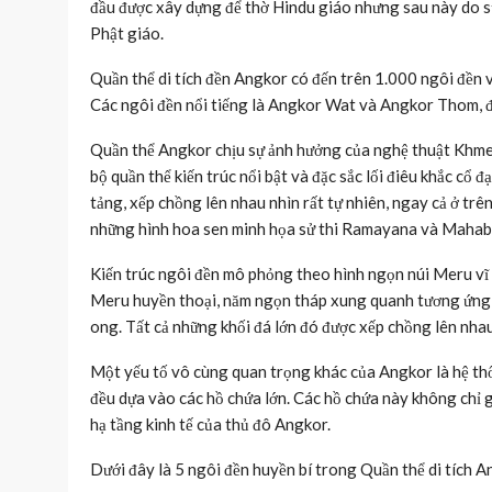
đầu được xây dựng để thờ Hindu giáo nhưng sau này do s
Phật giáo.
Quần thể di tích đền Angkor có đến trên 1.000 ngôi đền 
Các ngôi đền nổi tiếng là Angkor Wat và Angkor Thom, đề
Quần thể Angkor chịu sự ảnh hưởng của nghệ thuật Khmer c
bộ quần thể kiến trúc nổi bật và đặc sắc lối điêu khắc cổ
tảng, xếp chồng lên nhau nhìn rất tự nhiên, ngay cả ở trê
những hình hoa sen minh họa sử thi Ramayana và Mahabh
Kiến trúc ngôi đền mô phỏng theo hình ngọn núi Meru vĩ
Meru huyền thoại, năm ngọn tháp xung quanh tương ứng vớ
ong. Tất cả những khối đá lớn đó được xếp chồng lên nhau
Một yếu tố vô cùng quan trọng khác của Angkor là hệ thốn
đều dựa vào các hồ chứa lớn. Các hồ chứa này không chỉ g
hạ tầng kinh tế của thủ đô Angkor.
Dưới đây là 5 ngôi đền huyền bí trong Quần thể di tích A