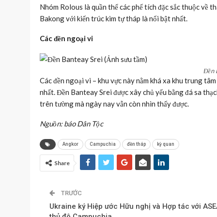
Nhóm Rolous là quần thể các phế tích đặc sắc thuộc về th
Bakong với kiến trúc kim tự tháp là nổi bật nhất.
Các đền ngoại vi
Đền 
Các đền ngoại vi – khu vực này nằm khá xa khu trung tâm
nhất. Đền Banteay Srei được xây chủ yếu bằng đá sa thạc
trên tường mà ngày nay vẫn còn nhìn thấy được.
Nguồn: báo Dân Tộc
Angkor
Campuchia
đền tháp
kỳ quan
Share
TRƯỚC
Ukraine ký Hiệp ước Hữu nghị và Hợp tác với ASE
thủ đô Campuchia