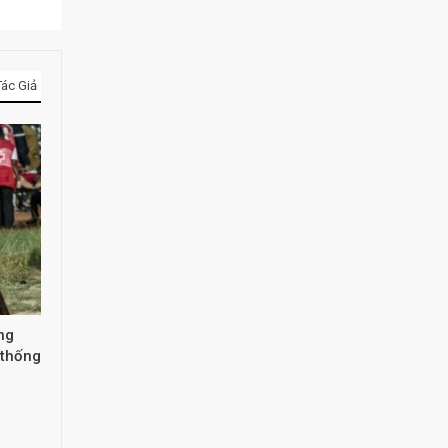
ác Giả
ng
 thống