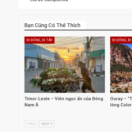
Bạn Cũng Có Thể Thích
ĐI ĐÔNG, ĐI TÂY
ĐI ĐÔNG, ĐI
Timor-Leste – Viên ngọc ẩn của Đông
Ouray – “T
Nam Á
lòng Colo
PREV
NEXT