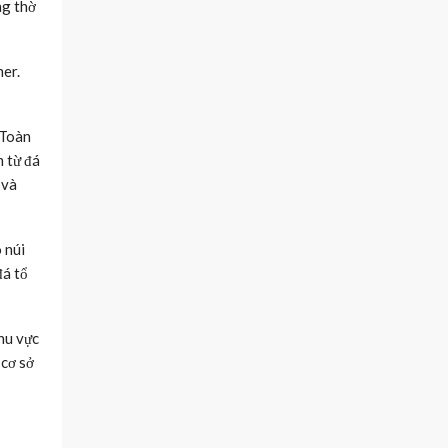
ng thờ
mer.
 Toàn
m từ đá
 và
 núi
đá tổ
hu vực
 cơ sở