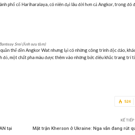
ành phố cổ Hariharalaya, có niên đại lâu đời hơn cả Angkor, trong đó 
Banteay Srei (Ảnh sưu tầm)
 quần thể đền Angkor Wat nhưng lại có những công trình độc đáo, khác
h đỏ, một chất pha màu được thêm vào những bức điêu khắc trang trí tỉ
524
KẾ TIẾ
AN tại
Mặt trận Kherson ở Ukraine: Nga vẫn đang rút 