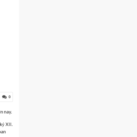
0
ện nay.
kỷ XII.
ban