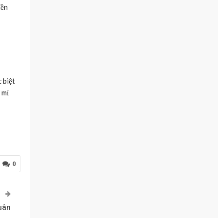
đền
 biệt
 mỉ
0
P
quân