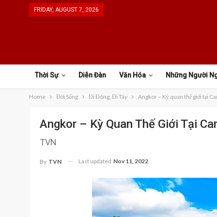
FRIDAY, AUGUST 7, 2026
Thời Sự
Diễn Đàn
Văn Hóa
Những Người N
Home
Đời Sống
Đi Đông, Đi Tây
Angkor – Kỳ quan thế giới tại 
Angkor – Kỳ Quan Thế Giới Tại C
TVN
Last updated
Nov 11, 2022
By
TVN