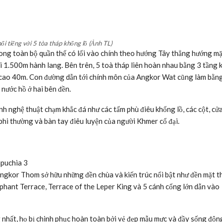
i tiếng với 5 tòa tháp khổng lồ (Ảnh TL)
ong toàn bộ quần thể có lối vào chính theo hướng Tây thẳng hướng mặ
i 1.500m hành lang. Bên trên, 5 toà tháp liên hoàn nhau bằng 3 tầng 
hụ cao 40m. Con đường dẫn tới chính môn của Angkor Wat cũng làm bằn
nước hồ ở hai bên đền.
ảnh nghệ thuật chạm khắc đá như các tấm phù điêu khổng lồ, các cột, cửa
 phi thường và bàn tay điêu luyện của người Khmer cổ đại.
gkor Thom sở hữu những đền chùa và kiến trúc nổi bật như đền mặt t
hant Terrace, Terrace of the Leper King và 5 cánh cổng lớn dẫn vào
nhất, họ bị chinh phục hoàn toàn bởi vẻ đẹp mẫu mực và đầy sống độn