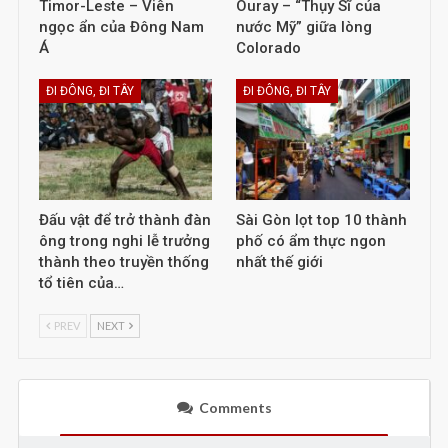
Timor-Leste – Viên
Ouray – “Thụy Sĩ của
ngọc ẩn của Đông Nam
nước Mỹ” giữa lòng
Á
Colorado
ĐI ĐÔNG, ĐI TÂY
ĐI ĐÔNG, ĐI TÂY
Đấu vật để trở thành đàn
Sài Gòn lọt top 10 thành
ông trong nghi lễ trưởng
phố có ẩm thực ngon
thành theo truyền thống
nhất thế giới
tổ tiên của…
PREV
NEXT
Comments