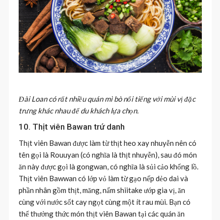
Đài Loan có rất nhiều quán mì bò nổi tiếng với mùi vị đặc
trưng khác nhau để du khách lựa chọn.
10. Thịt viên Bawan trứ danh
Thịt viên Bawan được làm từ thịt heo xay nhuyễn nên có
tên gọi là Rouuyan (có nghĩa là thịt nhuyễn), sau đó món
ăn này được gọi là gongwan, có nghĩa là sủi cảo khổng lồ.
Thịt viên Bawwan có lớp vỏ làm từ gạo nếp dẻo dai và
phần nhân gồm thịt, măng, nấm shiitake ướp gia vị, ăn
cùng với nước sốt cay ngọt cùng một ít rau mùi. Bạn có
thể thưởng thức món thịt viên Bawan tại các quán ăn