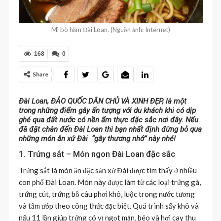
Mì bò hầm Đài Loan. (Nguồn ảnh: Internet)
168
0
Share
Đài Loan, ĐẢO QUỐC DÂN CHỦ VÀ XINH ĐẸP, là một
trong những điểm gây ấn tượng với du khách khi có dịp
ghé qua đất nước có nền ẩm thực đặc sắc nơi đây. Nếu
đã đặt chân đến Đài Loan thì bạn nhất định đừng bỏ qua
những món ăn xứ Đài “gây thương nhớ” này nhé!
1. Trứng sắt – Món ngon Đài Loan đặc sắc
Trứng sắt là món ăn đặc sản xứ Đài được tìm thấy ở nhiều
con phố Đài Loan. Món này được làm từ các loại trứng gà,
trứng cút, trứng bồ câu phơi khô, luộc trong nước tương
và tẩm ướp theo công thức đặc biệt. Quá trình sấy khô và
nấu 11 lần giúp trứng có vị ngọt mặn, béo và hơi cay thu