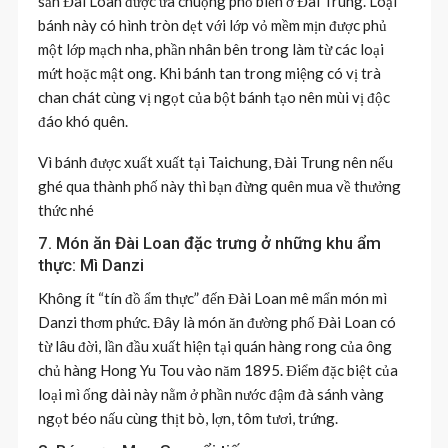
sản Đài Loan được ưa chuộng phổ biến ở Đài Trung. Loại
bánh này có hình tròn dẹt với lớp vỏ mềm mịn được phủ
một lớp mạch nha, phần nhân bên trong làm từ các loại
mứt hoặc mật ong. Khi bánh tan trong miệng có vị trà
chan chát cùng vị ngọt của bột bánh tạo nên mùi vị độc
đáo khó quên.
Vì bánh được xuất xuất tại Taichung, Đài Trung nên nếu
ghé qua thành phố này thì bạn đừng quên mua về thưởng
thức nhé
7. Món ăn Đài Loan đặc trưng ở những khu ẩm
thực: Mì Danzi
Không ít “tín đồ ẩm thực” đến Đài Loan mê mẩn món mì
Danzi thơm phức. Đây là món ăn đường phố Đài Loan có
từ lâu đời, lần đầu xuất hiện tại quán hàng rong của ông
chủ hàng Hong Yu Tou vào năm 1895. Điểm đặc biệt của
loại mì ống dài này nằm ở phần nước đậm đà sánh vàng
ngọt béo nấu cùng thịt bò, lợn, tôm tươi, trứng.