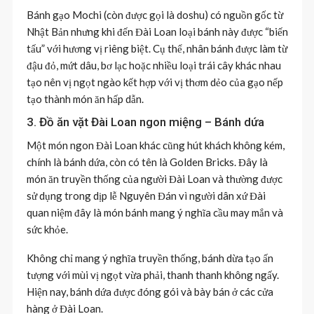
Bánh gạo Mochi (còn được gọi là doshu) có nguồn gốc từ
Nhật Bản nhưng khi đến Đài Loan loại bánh này được “biến
tấu” với hương vị riêng biệt. Cụ thể, nhân bánh được làm từ
đậu đỏ, mứt dâu, bơ lạc hoặc nhiều loại trái cây khác nhau
tạo nên vị ngọt ngào kết hợp với vị thơm dẻo của gạo nếp
tạo thành món ăn hấp dẫn.
3. Đồ ăn vặt Đài Loan ngon miệng – Bánh dứa
Một món ngon Đài Loan khác cũng hút khách không kém,
chính là bánh dứa, còn có tên là Golden Bricks. Đây là
món ăn truyền thống của người Đài Loan và thường được
sử dụng trong dịp lễ Nguyên Đán vì người dân xứ Đài
quan niệm đây là món bánh mang ý nghĩa cầu may mắn và
sức khỏe.
Không chỉ mang ý nghĩa truyền thống, bánh dừa tạo ấn
tượng với mùi vị ngọt vừa phải, thanh thanh không ngấy.
Hiện nay, bánh dứa được đóng gói và bày bán ở các cửa
hàng ở Đài Loan.