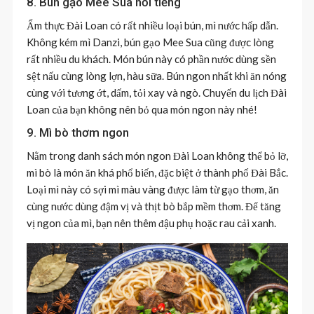
8. Bún gạo Mee Sua nổi tiếng
Ẩm thực Đài Loan có rất nhiều loại bún, mì nước hấp dẫn.
Không kém mì Danzi, bún gạo Mee Sua cũng được lòng
rất nhiều du khách. Món bún này có phần nước dùng sền
sệt nấu cùng lòng lợn, hàu sữa. Bún ngon nhất khi ăn nóng
cùng với tương ớt, dấm, tỏi xay và ngò. Chuyến du lịch Đài
Loan của bạn không nên bỏ qua món ngon này nhé!
9. Mì bò thơm ngon
Nằm trong danh sách món ngon Đài Loan không thể bỏ lỡ,
mì bò là món ăn khá phổ biến, đặc biệt ở thành phố Đài Bắc.
Loại mì này có sợi mì màu vàng được làm từ gạo thơm, ăn
cùng nước dùng đậm vị và thịt bò bắp mềm thơm. Để tăng
vị ngon của mì, bạn nên thêm đậu phụ hoặc rau cải xanh.