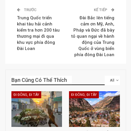
TRƯỚC
KẾ TIẾP
Trung Quốc triển
Đài Bắc lên tiếng
khai tàu hải cảnh
cảm ơn Mỹ, Anh,
kiểm tra hơn 200 tàu
Pháp và Đức đã bày
thương mại đi qua
tỏ quan ngại về hành
khu vực phía đông
động của Trung
Đài Loan
Quốc ở vùng biển
phía đông Đài Loan
Bạn Cũng Có Thể Thích
All
ĐI ĐÔNG, ĐI TÂY
ĐI ĐÔNG, ĐI TÂY