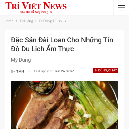
Home
Đời Sống
Đi Đông, Đi Tây
Đặc Sản Đài Loan Cho Những Tín
Đồ Du Lịch Ẩm Thực
Mỹ Dung
Last updated
Jun 26, 2026
ĐI ĐÔNG, ĐI TÂY
By
TVN