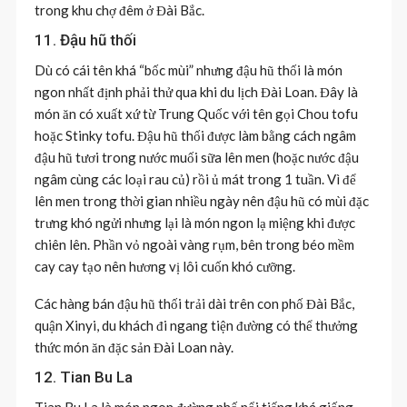
trong khu chợ đêm ở Đài Bắc.
11. Đậu hũ thối
Dù có cái tên khá “bốc mùi” nhưng đậu hũ thối là món
ngon nhất định phải thử qua khi du lịch Đài Loan. Đây là
món ăn có xuất xứ từ Trung Quốc với tên gọi Chou tofu
hoặc Stinky tofu. Đậu hũ thối được làm bằng cách ngâm
đậu hũ tươi trong nước muối sữa lên men (hoặc nước đậu
ngâm cùng các loại rau củ) rồi ủ mát trong 1 tuần. Vì để
lên men trong thời gian nhiều ngày nên đậu hũ có mùi đặc
trưng khó ngửi nhưng lại là món ngon lạ miệng khi được
chiên lên. Phần vỏ ngoài vàng rụm, bên trong béo mềm
cay cay tạo nên hương vị lôi cuốn khó cưỡng.
Các hàng bán đậu hũ thối trải dài trên con phố Đài Bắc,
quận Xinyi, du khách đi ngang tiện đường có thể thưởng
thức món ăn đặc sản Đài Loan này.
12. Tian Bu La
Tian Bu La là món ngon đường phố nổi tiếng khá giống