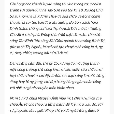
Gia Long cho thành lập để đóng thuyền trong cuộc chiến
tranh với quân đội nhà Tây Sơn vào thế kỷ 18. Xưởng Chu
Sư gọi nôm na là Xưởng Thủy để sửa chữa và đóng chiến
thuyền là cái tên ban đầu của xưởng Ba Son. Sách “Gia
Định thành thông chí” của Trịnh Hoài Đức mô tả: “Xưởng
Chu Sư ở cách phía Đông thành độ một dặm dọc theo bờ
sông Tân Bình (tức sông Sài Gòn) quanh theo sông Bình Trị
(tức rạch Thị Nghè), là nơi chế tạo thuyền bè cùng là dụng
cụ thủy chiến, xưởng dài đến 3 dặm”.
Đến những năm đầu thế kỷ 19, xưởng đã mở rộng thành
một công trường thủ công lớn, nơi sản xuất, sửa chữa mọi
loại chiến thuyền, nơi đặt lò đúc các loại súng lớn nhỏ bằng
đồng hay bằng gang, nơi tập trung hàng ngàn nhân công
với nhiều ngành chuyên môn khác nhau.
Năm 1793, chúa Nguyễn Ánh mua một chiến hạm cũ của
châu Âu về cho tháo ra từng mảnh để lấy mẫu. Sau đó, với
sự giúp sức của người Pháp, thủy xưởng đã đóng được 9