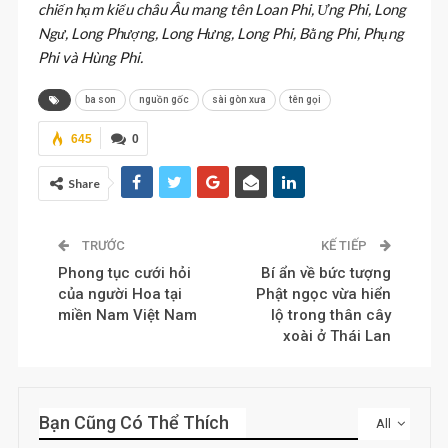
chiến hạm kiểu châu Âu mang tên Loan Phi, Ưng Phi, Long
Ngư, Long Phượng, Long Hưng, Long Phi, Bằng Phi, Phụng
Phi và Hùng Phi.
ba son
nguồn gốc
sài gòn xưa
tên gọi
645
0
Share
TRƯỚC
KẾ TIẾP
Phong tục cưới hỏi
Bí ẩn về bức tượng
của người Hoa tại
Phật ngọc vừa hiển
miền Nam Việt Nam
lộ trong thân cây
xoài ở Thái Lan
Bạn Cũng Có Thể Thích
All