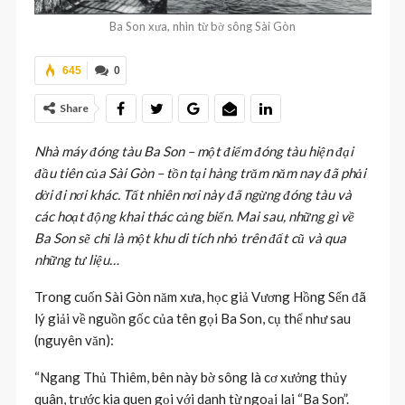
Ba Son xưa, nhìn từ bờ sông Sài Gòn
645
0
Share
Nhà máy đóng tàu Ba Son – một điểm đóng tàu hiện đại
đầu tiên của Sài Gòn – tồn tại hàng trăm năm nay đã phải
dời đi nơi khác. Tất nhiên nơi này đã ngừng đóng tàu và
các hoạt động khai thác cảng biển. Mai sau, những gì về
Ba Son sẽ chỉ là một khu di tích nhỏ trên đất cũ và qua
những tư liệu…
Trong cuốn Sài Gòn năm xưa, học giả Vương Hồng Sển đã
lý giải về nguồn gốc của tên gọi Ba Son, cụ thể như sau
(nguyên văn):
“Ngang Thủ Thiêm, bên này bờ sông là cơ xưởng thủy
quân, trước kia quen gọi với danh từ ngoại lai “Ba Son”.