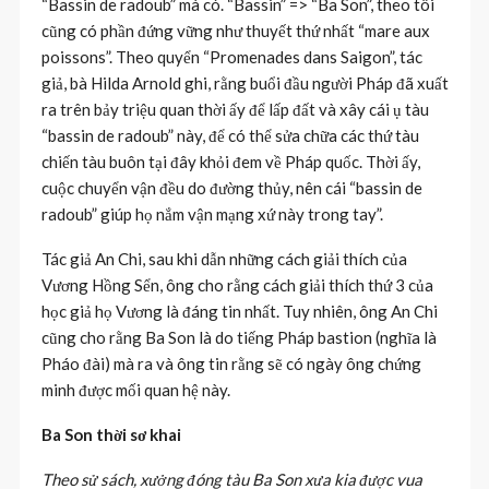
“Bassin de radoub” mà có. “Bassin” => “Ba Son”, theo tôi
cũng có phần đứng vững như thuyết thứ nhất “mare aux
poissons”. Theo quyển “Promenades dans Saigon”, tác
giả, bà Hilda Arnold ghi, rằng buổi đầu người Pháp đã xuất
ra trên bảy triệu quan thời ấy để lấp đất và xây cái ụ tàu
“bassin de radoub” này, để có thể sửa chữa các thứ tàu
chiến tàu buôn tại đây khỏi đem về Pháp quốc. Thời ấy,
cuộc chuyển vận đều do đường thủy, nên cái “bassin de
radoub” giúp họ nắm vận mạng xứ này trong tay”.
Tác giả An Chi, sau khi dẫn những cách giải thích của
Vương Hồng Sển, ông cho rằng cách giải thích thứ 3 của
học giả họ Vương là đáng tin nhất. Tuy nhiên, ông An Chi
cũng cho rằng Ba Son là do tiếng Pháp bastion (nghĩa là
Pháo đài) mà ra và ông tin rằng sẽ có ngày ông chứng
minh được mối quan hệ này.
Ba Son thời sơ khai
Theo sử sách, xưởng đóng tàu Ba Son xưa kia được vua