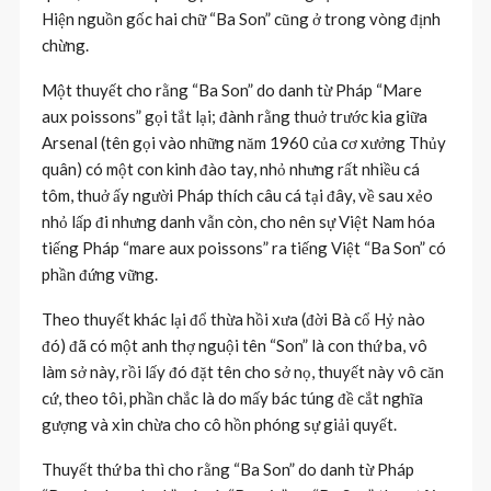
Hiện nguồn gốc hai chữ “Ba Son” cũng ở trong vòng định
chừng.
Một thuyết cho rằng “Ba Son” do danh từ Pháp “Mare
aux poissons” gọi tắt lại; đành rằng thuở trước kia giữa
Arsenal (tên gọi vào những năm 1960 của cơ xưởng Thủy
quân) có một con kinh đào tay, nhỏ nhưng rất nhiều cá
tôm, thuở ấy người Pháp thích câu cá tại đây, về sau xẻo
nhỏ lấp đi nhưng danh vẫn còn, cho nên sự Việt Nam hóa
tiếng Pháp “mare aux poissons” ra tiếng Việt “Ba Son” có
phần đứng vững.
Theo thuyết khác lại đổ thừa hồi xưa (đời Bà cổ Hỷ nào
đó) đã có một anh thợ nguội tên “Son” là con thứ ba, vô
làm sở này, rồi lấy đó đặt tên cho sở nọ, thuyết này vô căn
cứ, theo tôi, phần chắc là do mấy bác túng đề cắt nghĩa
gượng và xin chừa cho cô hồn phóng sự giải quyết.
Thuyết thứ ba thì cho rằng “Ba Son” do danh từ Pháp