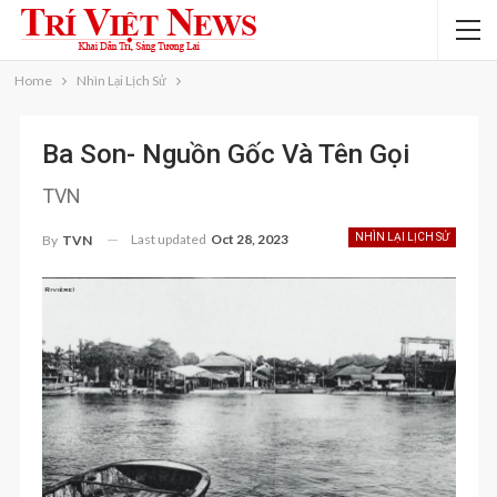
Home
Nhìn Lại Lịch Sử
Ba Son- Nguồn Gốc Và Tên Gọi
TVN
Last updated
Oct 28, 2023
NHÌN LẠI LỊCH SỬ
By
TVN