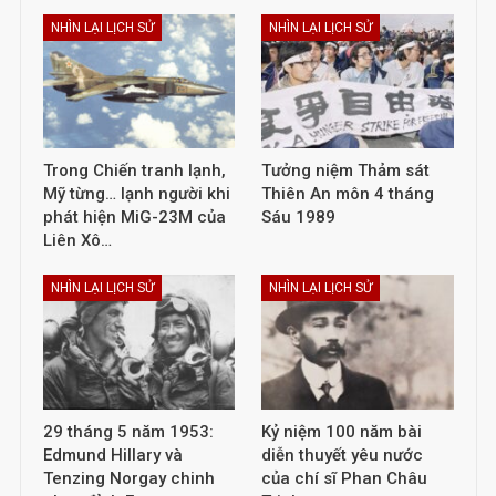
NHÌN LẠI LỊCH SỬ
NHÌN LẠI LỊCH SỬ
Trong Chiến tranh lạnh,
Tưởng niệm Thảm sát
Mỹ từng… lạnh người khi
Thiên An môn 4 tháng
phát hiện MiG-23M của
Sáu 1989
Liên Xô…
NHÌN LẠI LỊCH SỬ
NHÌN LẠI LỊCH SỬ
29 tháng 5 năm 1953:
Kỷ niệm 100 năm bài
Edmund Hillary và
diễn thuyết yêu nước
Tenzing Norgay chinh
của chí sĩ Phan Châu