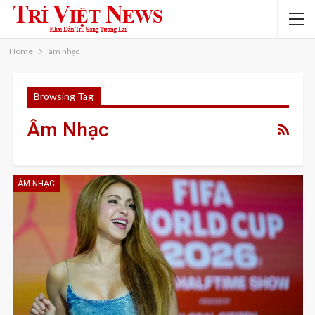
Home
âm nhạc
Browsing Tag
Âm Nhạc
ÂM NHẠC