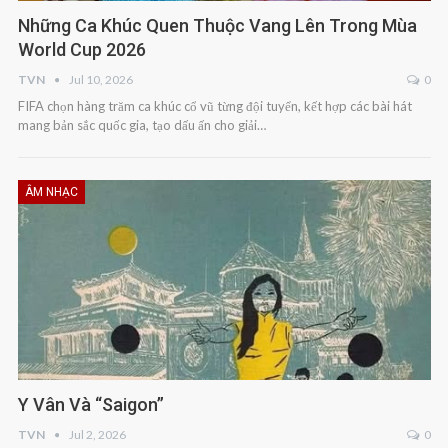
Những Ca Khúc Quen Thuộc Vang Lên Trong Mùa
World Cup 2026
TVN
Jul 10, 2026
0
FIFA chọn hàng trăm ca khúc cổ vũ từng đội tuyển, kết hợp các bài hát
mang bản sắc quốc gia, tạo dấu ấn cho giải…
ÂM NHẠC
Y Vân Và “Saigon”
TVN
Jul 2, 2026
0