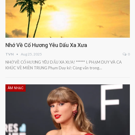
Nhớ Về Cố Hương Yêu Dấu Xa Xưa
TVN
Aug 25, 2025
0
NHỚ VỀ CỐ HƯƠNG YÊU DẤU XA XƯA! ****** I. PHẠM DUY VÀ CA
KHÚC VỀ MIỀN TRUNG Phạm Duy kể: Cũng vẫn trong…
ÂM NHẠC