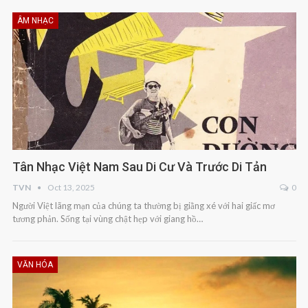
ÂM NHẠC
Tân Nhạc Việt Nam Sau Di Cư Và Trước Di Tản
TVN
Oct 13, 2025
0
Người Việt lãng mạn của chúng ta thường bị giằng xé với hai giấc mơ
tương phản. Sống tại vùng chật hẹp với giang hồ…
VĂN HÓA