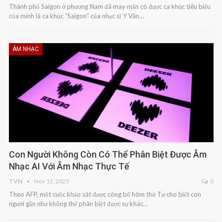
Thành phố Saigon ở phương Nam đã may mắn có được ca khúc tiêu biểu
của mình là ca khúc “Saigon” của nhạc sĩ Y Vân…
ÂM NHẠC
Con Người Không Còn Có Thể Phân Biệt Được Âm
Nhạc AI Với Âm Nhạc Thực Tế
TVN
Nov 12, 2025
0
Theo AFP, một cuộc khảo sát được công bố hôm thứ Tư cho biết con
người gần như không thể phân biệt được sự khác…