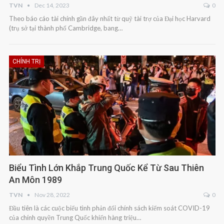
TVN
Dec 14, 2023
0
Theo báo cáo tài chính gần đây nhất từ quỹ tài trợ của Đại học Harvard
(trụ sở tại thành phố Cambridge, bang…
CHÍNH TRỊ
Biểu Tình Lớn Khắp Trung Quốc Kể Từ Sau Thiên
An Môn 1989
TVN
Nov 28, 2022
0
Đầu tiên là các cuộc biểu tình phản đối chính sách kiểm soát COVID-19
của chính quyền Trung Quốc khiến hàng triệu…