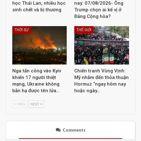
học Thái Lan, nhiều học
nay: 07/08/2026- Ông
sinh chết và bị thương
Trump chọn ai kế vị ở
Đảng Cộng hòa?
THỜI SỰ
THẾ GIỚI
Nga tấn công vào Kyiv
Chiến tranh Vùng Vịnh:
khiến 17 người thiệt
Mỹ nhắm đến thỏa thuận
mạng, Ukraine không
Hormuz “ngay hôm nay
bắn hạ được tên lửa…
hoặc ngày…
PREV
NEXT
Comments