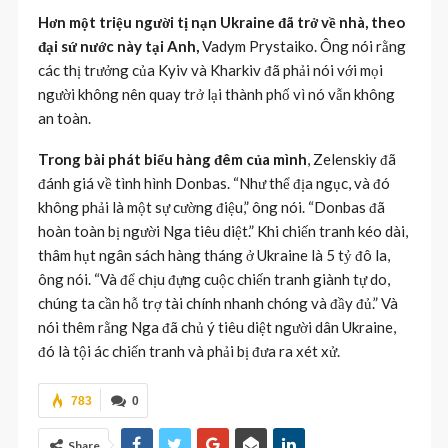
Hơn một triệu người tị nạn Ukraine đã trở về nhà, theo
đại sứ nước này tại Anh,
Vadym Prystaiko. Ông nói rằng
các thị trưởng của Kyiv và Kharkiv đã phải nói với mọi
người không nên quay trở lại thành phố vì nó vẫn không
an toàn.
Trong bài phát biểu hàng đêm của mình
, Zelenskiy đã
đánh giá về tình hình Donbas. “Như thể địa ngục, và đó
không phải là một sự cường điệu,” ông nói. “Donbas đã
hoàn toàn bị người Nga tiêu diệt.” Khi chiến tranh kéo dài,
thâm hụt ngân sách hàng tháng ở Ukraine là 5 tỷ đô la,
ông nói. “Và để chịu đựng cuộc chiến tranh giành tự do,
chúng ta cần hỗ trợ tài chính nhanh chóng và đầy đủ.” Và
nói thêm rằng Nga đã chủ ý tiêu diệt người dân Ukraine,
đó là tội ác chiến tranh và phải bị đưa ra xét xử.
783
0
Share