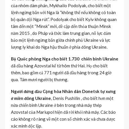
của nhóm đàm phán, Mykhailo Podolyak, cho biết một
lệnh ngừng bắn với Nga là “không thể nếu không có toàn
bộ quân đội Nga rút”. Podolyak cho biết Kyiv không quan
tâm đến một “Minsk” mới, đề cập đến thỏa thuận Minsk
năm 2015 , do Pháp và Đức làm trung gian, nỗ lực đảm
bảo một lệnh ngừng bắn giữa chính phủ Ukraine và lực
lượng ly khai do Nga hậu thuẫn ở phía đông Ukraine.
Bộ Quốc phòng Nga cho biết 1.730 chiến binh Ukraine
đã đầu hàng Azovstal kể từ hôm thứ Hai. Họ cho biết
thêm, bao gồm cả 771 người đã đầu hàng trong 24 giờ
qua. Tám mươi người bị thương.
Người đứng đầu Cộng hòa Nhân dân Donetsk tự xưng
ở miền đông Ukraine
, Denis Pushilin , cho biết hơn một
nửa chiến binh Ukraine ở bên trong nhà máy thép
Azovstal của Mariupol hiện đã rời khỏi nhà máy. Các báo
cáo không rõ ràng về một con số chính xác và chưa được
xác minh độc lập.