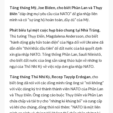
Tổng thống Mỹ, Joe Biden, cho biết Phần Lan và Thụy
Điển
“đáp ứng mọi yêu cầu của NATO” để gia nhập liên
minh và có “sự ủng hộ hoàn toàn, đầy đủ” của Mỹ.
Phát biểu tại một cuộc họp báo chung tại Nhà Trắng,
Thủ tướng Thụy Điển, Magdalena Andersson, cho biết
“hành động gây hấn toàn diện” của Nga đối với Ukraine đã
dẫn đến “thời khắc đầu tiên” để đất nước của bà quyết định
xin gia nhập NATO. Tổng thống Phần Lan, Sauli Niinistö,
cho biết đất nước của ông sẵn sàng thảo luận về những lo
ngại của Thổ Nhĩ Kỳ về việc nộp đơn gia nhập NATO.
Tổng thống Thổ Nhĩ Kỳ, Recep Tayyip Erdoğan
, cho
biết ông đã nói với các đồng minh rằng ông sẽ “nói không”
với việc đăng ký trở thành thành viên NATO của Phần Lan
và Thụy Điển. Ông cũng cáo buộc Thụy Điển và Phần Lan
chứa chấp và tài trợ cho “những kẻ khủng bố” và cung cấp
vũ khí cho chúng, đồng thời nói thêm: “NATO là một liên
minh an ninh và chúng tôi không thể chấp nhận những kẻ