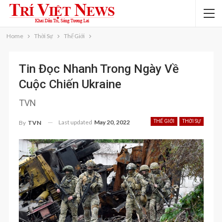
Home
Thời Sự
Thế Giới
Tin Đọc Nhanh Trong Ngày Về
Cuộc Chiến Ukraine
TVN
Last updated
May 20, 2022
THẾ GIỚI
THỜI SỰ
By
TVN