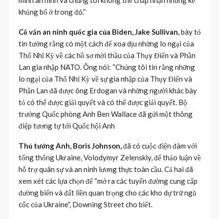
khủng bố ở trong đó.”
Cố vấn an ninh quốc gia của Biden, Jake Sullivan,
bày tỏ
tin tưởng rằng có một cách để xoa dịu những lo ngại của
Thổ Nhĩ Kỳ về các hồ sơ mời thầu của Thụy Điển và Phần
Lan gia nhập NATO. Ông nói: “Chúng tôi tin rằng những
lo ngại của Thổ Nhĩ Kỳ về sự gia nhập của Thụy Điển và
Phần Lan đã được ông Erdogan và những người khác bày
tỏ có thể được giải quyết và có thể được giải quyết. Bộ
trưởng Quốc phòng Anh Ben Wallace đã gửi một thông
điệp tương tự tới Quốc hội Anh
Thủ tướng Anh, Boris Johnson,
đã có cuộc điện đàm với
tổng thống Ukraine, Volodymyr Zelenskiy, để thảo luận về
hỗ trợ quân sự và an ninh lương thực toàn cầu. Cả hai đã
xem xét các lựa chọn để “mở ra các tuyến đường cung cấp
đường biển và đất liền quan trọng cho các kho dự trữ ngũ
cốc của Ukraine”, Downing Street cho biết.