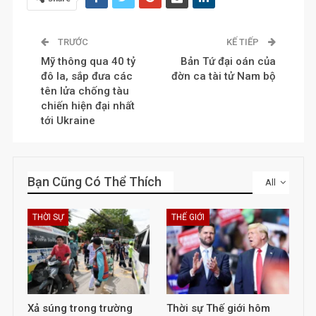
TRƯỚC
KẾ TIẾP
Mỹ thông qua 40 tỷ
Bản Tứ đại oán của
đô la, sắp đưa các
đờn ca tài tử Nam bộ
tên lửa chống tàu
chiến hiện đại nhất
tới Ukraine
Bạn Cũng Có Thể Thích
All
THỜI SỰ
THẾ GIỚI
Xả súng trong trường
Thời sự Thế giới hôm