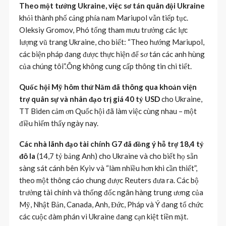
Theo một tướng Ukraine, việc sơ tán quân đội Ukraine
khỏi thành phố cảng phía nam Mariupol vẫn tiếp tục.
Oleksiy Gromov, Phó tổng tham mưu trưởng các lực
lượng vũ trang Ukraine, cho biết: “Theo hướng Mariupol,
các biện pháp đang được thực hiện để sơ tán các anh hùng
của chúng tôi”.Ông không cung cấp thông tin chi tiết.
Quốc hội Mỹ hôm thứ Năm đã thông qua khoản viện
trợ quân sự và nhân đạo trị giá 40 tỷ USD
cho Ukraine,
TT Biden cảm ơn Quốc hội đã làm việc cùng nhau – một
điều hiếm thấy ngày nay.
Các nhà lãnh đạo tài chính G7 đã đồng ý hỗ trợ 18,4 tỷ
đô la
(14,7 tỷ bảng Anh) cho Ukraine và cho biết họ sẵn
sàng sát cánh bên Kyiv và “làm nhiều hơn khi cần thiết”,
theo một thông cáo chung được Reuters đưa ra. Các bộ
trưởng tài chính và thống đốc ngân hàng trung ương của
Mỹ, Nhật Bản, Canada, Anh, Đức, Pháp và Ý đang tổ chức
các cuộc đàm phán vì Ukraine đang cạn kiệt tiền mặt.