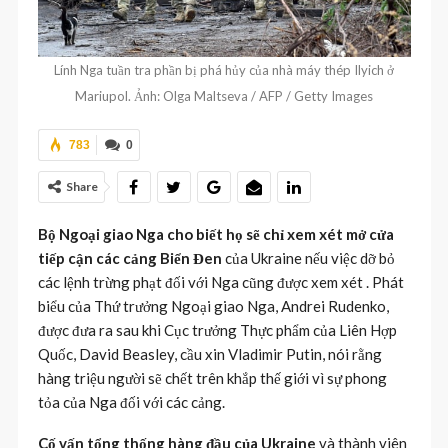
Lính Nga tuần tra phần bị phá hủy của nhà máy thép Ilyich ở
Mariupol. Ảnh: Olga Maltseva / AFP / Getty Images
783
0
Share
Bộ Ngoại giao Nga cho biết họ sẽ chỉ xem xét mở cửa
tiếp cận các cảng Biển Đen
của Ukraine nếu việc dỡ bỏ
các lệnh trừng phạt đối với Nga cũng được xem xét . Phát
biểu của Thứ trưởng Ngoại giao Nga, Andrei Rudenko,
được đưa ra sau khi Cục trưởng Thực phẩm của Liên Hợp
Quốc, David Beasley, cầu xin Vladimir Putin, nói rằng
hàng triệu người sẽ chết trên khắp thế giới vì sự phong
tỏa của Nga đối với các cảng.
Cố vấn tổng thống hàng đầu của Ukraine
và thành viên