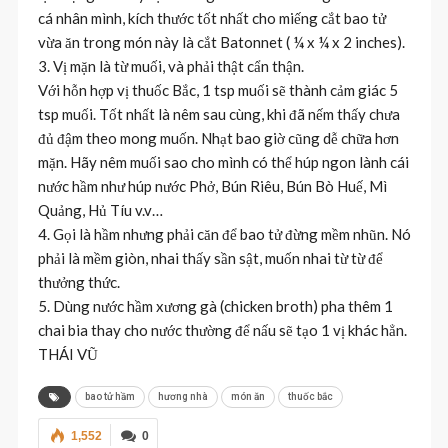
cá nhân mình, kích thước tốt nhất cho miếng cắt bao tử
vừa ăn trong món này là cắt Batonnet ( ¼ x ¼ x 2 inches).
3. Vị mặn là từ muối, và phải thật cẩn thận.
Với hỗn hợp vị thuốc Bắc, 1 tsp muối sẽ thành cảm giác 5
tsp muối. Tốt nhất là nêm sau cùng, khi đã nếm thấy chưa
đủ đậm theo mong muốn. Nhạt bao giờ cũng dễ chữa hơn
mặn. Hãy nêm muối sao cho mình có thể húp ngon lành cái
nước hầm như húp nước Phở, Bún Riêu, Bún Bò Huế, Mì
Quảng, Hủ Tíu v.v…
4. Gọi là hầm nhưng phải căn để bao tử đừng mềm nhũn. Nó
phải là mềm giòn, nhai thấy sần sật, muốn nhai từ từ để
thưởng thức.
5. Dùng nước hầm xương gà (chicken broth) pha thêm 1
chai bia thay cho nước thường để nấu sẽ tạo 1 vị khác hẳn.
THÁI VŨ
bao tử hầm
hương nhà
món ăn
thuốc bắc
1,552
0