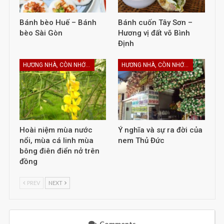
Bánh bèo Huế – Bánh
Bánh cuốn Tây Sơn –
bèo Sài Gòn
Hương vị đất võ Bình
Định
HƯƠNG NHÀ, CÒN NHỚ KHÔNG EM
HƯƠNG NHÀ, CÒN NHỚ KHÔNG EM
Hoài niệm mùa nước
Ý nghĩa và sự ra đời của
nổi, mùa cá linh mùa
nem Thủ Đức
bông điên điển nở trên
đồng
PREV
NEXT
Comments