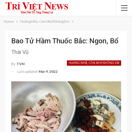
Home
Hương Nhà, Còn Nhớ Không Em
Bao Tử Hầm Thuốc Bắc: Ngon, Bổ
Thái Vũ
HƯƠNG NHÀ, CÒN NHỚ KHÔNG EM
By
TVN
Last updated
Mar 9, 2022