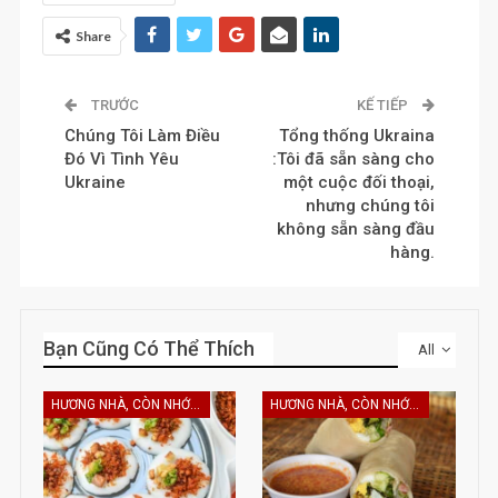
Share
TRƯỚC
KẾ TIẾP
Chúng Tôi Làm Điều
Tổng thống Ukraina
Đó Vì Tình Yêu
:Tôi đã sẵn sàng cho
Ukraine
một cuộc đối thoại,
nhưng chúng tôi
không sẵn sàng đầu
hàng.
Bạn Cũng Có Thể Thích
All
HƯƠNG NHÀ, CÒN NHỚ KHÔNG EM
HƯƠNG NHÀ, CÒN NHỚ KHÔNG EM