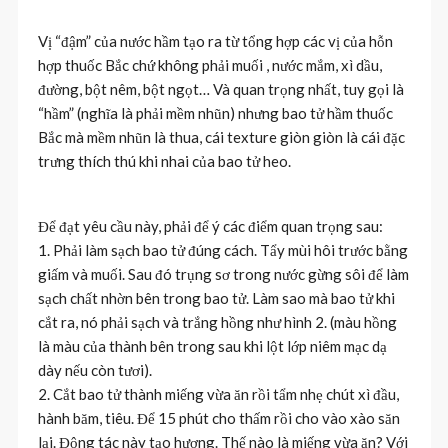
Vị “đậm” của nước hầm tạo ra từ tổng hợp các vị của hỗn
hợp thuốc Bắc chứ không phải muối , nước mắm, xì dầu,
đường, bột nêm, bột ngọt… Và quan trọng nhất, tuy gọi là
“hầm” (nghĩa là phải mềm nhũn) nhưng bao tử hầm thuốc
Bắc mà mềm nhũn là thua, cái texture giòn giòn là cái đặc
trưng thích thú khi nhai của bao tử heo.
Để đạt yêu cầu này, phải để ý các điểm quan trọng sau:
1. Phải làm sạch bao tử đúng cách. Tẩy mùi hôi trước bằng
giấm và muối. Sau đó trụng sơ trong nước gừng sôi để làm
sạch chất nhờn bên trong bao tử. Làm sao mà bao tử khi
cắt ra, nó phải sạch và trắng hồng như hình 2. (màu hồng
là màu của thành bên trong sau khi lột lớp niêm mạc dạ
dày nếu còn tươi).
2. Cắt bao tử thành miếng vừa ăn rồi tẩm nhẹ chút xì đầu,
hành băm, tiêu. Để 15 phút cho thấm rồi cho vào xào săn
lại. Động tác này tạo hương. Thế nào là miếng vừa ăn? Với