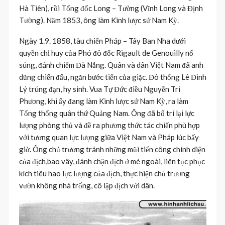
Hà Tiên), rồi Tổng đốc Long – Tường (Vĩnh Long và Định
Tường). Năm 1853, ông làm Kinh lược sứ Nam Kỳ.
Ngày 1.9. 1858, tàu chiến Pháp – Tây Ban Nha dưới
quyền chỉ huy của Phó đô đốc Rigault de Genouilly nổ
súng, đánh chiếm Đà Nẵng. Quân và dân Việt Nam đã anh
dũng chiến đấu, ngăn bước tiến của giặc. Đô thống Lê Đình
Lý trúng đạn, hy sinh. Vua Tự Đức điều Nguyễn Tri
Phương, khi ấy đang làm Kinh lược sứ Nam Kỳ, ra làm
Tổng thống quân thứ Quảng Nam. Ông đã bố trí lại lực
lượng phòng thủ và đề ra phương thức tác chiến phù hợp
với tương quan lực lượng giữa Việt Nam và Pháp lúc bấy
giờ. Ông chủ trương tránh những mũi tiến công chính diện
của địch,bao vây, đánh chặn địch ở mé ngoài, liên tục phục
kích tiêu hao lực lượng của địch, thực hiện chủ trương
vườn không nhà trống, cô lập địch với dân.