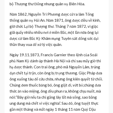
bộ Thượng thư Đổng nhung quân vụ Biên Hòa.
Năm 1862, Nguyễn Tri Phương được cử ra làm Tổng
thống quân vụ Hải An. Năm 1871, ông được điều về kinh,
giữ chức Lại bộ Thượng thư. Tháng 7 năm 1872, vì giặc
giã quấy nhiễu nhiều nơi ở miền Bắc, một lần nữa ông lại
được cử làm Bắc Kỳ Khâm mạng Tuyên sát đổng sức đại
thần thay vua để xử lý việc quân.
Ngày 19.11.1873, Francis Garnier theo lệnh của Soái
phủ Nam Kỳ đánh úp thành Hà Nội và chỉ sau mấy giờ thì
hạ được thành. Con trai ông, phò mã Nguyễn Lâm, trúng
đạn chết tại trận, còn ông bị trọng thương. Giặc Pháp đưa
ông xuống tàu để cứu chữa, nhưng ông kiên quyết từ chối.
Chúng đem thuốc băng bó, ông giật đi, vứt bỏ;chúng đưa
thức ăn vào miệng, ông đều phun ra, không chịu nuốt, mà
nói:”Bây giờ nếu ta chỉ gắng lây lất mà sống, sao bằng
ung dung mà chết vì việc nghĩa”. Sau đó, ông tuyệt thực
gần một tháng và mất ngày 1 tháng 11 năm Quý Dậu