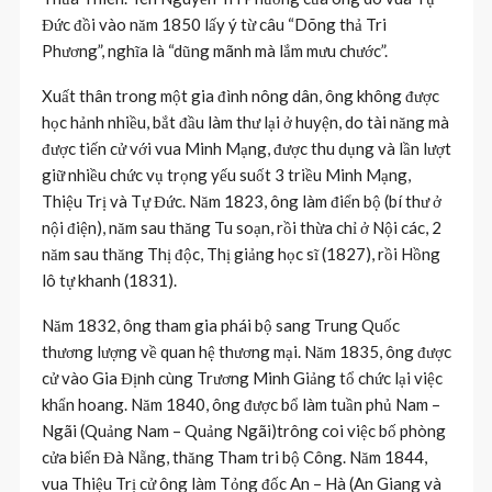
Đức đồi vào năm 1850 lấy ý từ câu “Dõng thả Tri
Phương”, nghĩa là “dũng mãnh mà lắm mưu chước”.
Xuất thân trong một gia đình nông dân, ông không được
học hảnh nhiều, bắt đầu làm thư lại ở huyện, do tài năng mà
được tiến cử với vua Minh Mạng, được thu dụng và lần lượt
giữ nhiều chức vụ trọng yếu suốt 3 triều Minh Mạng,
Thiệu Trị và Tự Đức. Năm 1823, ông làm điển bộ (bí thư ở
nội điện), năm sau thăng Tu soạn, rồi thừa chỉ ở Nội các, 2
năm sau thăng Thị độc, Thị giảng học sĩ (1827), rồi Hồng
lô tự khanh (1831).
Năm 1832, ông tham gia phái bộ sang Trung Quốc
thương lượng về quan hệ thương mại. Năm 1835, ông được
cử vào Gia Định cùng Trương Minh Giảng tổ chức lại việc
khẩn hoang. Năm 1840, ông được bổ làm tuần phủ Nam –
Ngãi (Quảng Nam – Quảng Ngãi)trông coi việc bố phòng
cửa biển Đà Nẵng, thăng Tham tri bộ Công. Năm 1844,
vua Thiệu Trị cử ông làm Tỏng đốc An – Hà (An Giang và