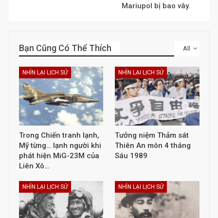
Mariupol bị bao vây.
Bạn Cũng Có Thể Thích
All
NHÌN LẠI LỊCH SỬ
NHÌN LẠI LỊCH SỬ
Trong Chiến tranh lạnh,
Tưởng niệm Thảm sát
Mỹ từng… lạnh người khi
Thiên An môn 4 tháng
phát hiện MiG-23M của
Sáu 1989
Liên Xô…
NHÌN LẠI LỊCH SỬ
NHÌN LẠI LỊCH SỬ